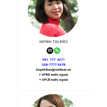
HUỲNH THỊ ĐIỀU
091. 777. 6371
028-7777.5678
huynhdieu@vietluat.vn
+ VPĐD nước ngoài
+ GPLĐ nước ngoài