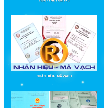
VISA - THẺ TẠM TRÚ
NHÃN HIỆU - MÃ VẠCH