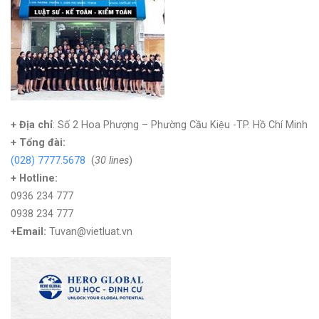
+ Địa chỉ
: Số 2 Hoa Phượng – Phường Cầu Kiệu -TP. Hồ Chí Minh
+
Tổng đài:
(028) 7777.5678
(
30 lines
)
+ Hotline:
0936 234 777
0938 234 777
+Email:
Tuvan@vietluat.vn