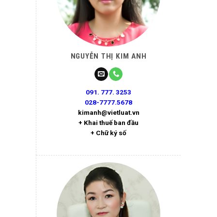
NGUYỄN THỊ KIM ANH
091. 777. 3253
028-7777.5678
kimanh@vietluat.vn
+ Khai thuế ban đầu
+ Chữ ký số