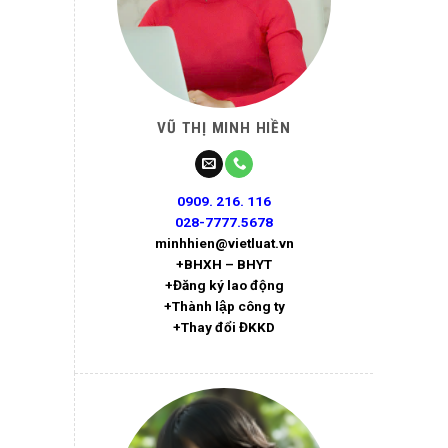
VŨ THỊ MINH HIỀN
0909. 216. 116
028-7777.5678
minhhien@vietluat.vn
+BHXH – BHYT
+Đăng ký lao động
+Thành lập công ty
+Thay đổi ĐKKD