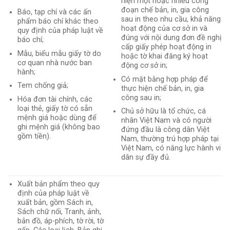
hiện một hoặc nhiều công
đoạn chế bản, in, gia công
Báo, tạp chí và các ấn
sau in theo nhu cầu, khả năng
phẩm báo chí khác theo
hoạt động của cơ sở in và
quy định của pháp luật về
đúng với nội dung đơn đề nghị
báo chí;
cấp giấy phép hoạt động in
Mẫu, biểu mẫu giấy tờ do
hoặc tờ khai đăng ký hoạt
cơ quan nhà nước ban
động cơ sở in;
hành;
Có mặt bằng hợp pháp để
Tem chống giả;
thực hiện chế bản, in, gia
công sau in;
Hóa đơn tài chính, các
loại thẻ, giấy tờ có sẵn
Chủ sở hữu là tổ chức, cá
mệnh giá hoặc dùng để
nhân Việt Nam và có người
ghi mệnh giá (không bao
đứng đầu là công dân Việt
gồm tiền).
Nam, thường trú hợp pháp tại
Việt Nam, có năng lực hành vi
dân sự đầy đủ.
Xuất bản phẩm theo quy
định của pháp luật về
xuất bản, gồm Sách in,
Sách chữ nổi, Tranh, ảnh,
bản đồ, áp-phích, tờ rời, tờ