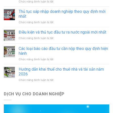
ở
Chức năng bình luận bị tắt
Xin
giấy
Thủ tục sáp nhập doanh nghiệp theo quy định mới
01
phép
nhất
Th6
hoạt
ở
Chức năng bình luận bị tắt
động
Thủ
in
tục
Điều kiện và thủ tục đầu tư ra nước ngoài mới nhất
–
14
sáp
đăng
Th5
ở
Chức năng bình luận bị tắt
nhập
ký
Điều
doanh
hoạt
kiện
Các loại báo cáo đầu tư cần nộp theo quy định hiện
nghiệp
động
08
và
theo
hành
cơ
Th4
thủ
quy
sở
ở
Chức năng bình luận bị tắt
tục
định
in
Các
đầu
mới
mới
loại
tư
Hướng dẫn khai thuế cho thuê nhà và tài sản năm
nhất
02
nhất
báo
ra
2026
Th4
cáo
nước
ở
Chức năng bình luận bị tắt
đầu
ngoài
Hướng
tư
mới
dẫn
cần
nhất
khai
DỊCH VỤ CHO DOANH NGHIỆP
nộp
thuế
theo
cho
quy
thuê
định
nhà
hiện