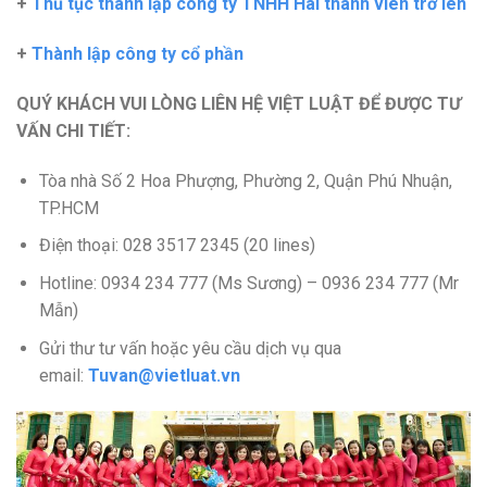
+
Thủ tục thành lập công ty TNHH Hai thành viên trở lên
+
Thành lập công ty cổ phần
QUÝ KHÁCH VUI LÒNG LIÊN HỆ VIỆT LUẬT ĐỂ ĐƯỢC TƯ
VẤN CHI TIẾT:
Tòa nhà Số 2 Hoa Phượng, Phường 2, Quận Phú Nhuận,
TP.HCM
Điện thoại: 028 3517 2345 (20 lines)
Hotline: 0934 234 777 (Ms Sương) – 0936 234 777 (Mr
Mẫn)
Gửi thư tư vấn hoặc yêu cầu dịch vụ qua
email:
Tuvan@vietluat.vn