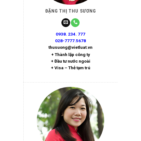
ĐẶNG THỊ THU SƯƠNG
0938. 234. 777
028-7777.5678
thusuong@vietluat.vn
+ Thành lập công ty
+ Đầu tư nước ngoài
+ Visa – Thẻ tạm trú