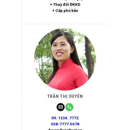
+ Thay đổi ĐKKD
+ Cấp phó bản
TRẦN THỊ DUYÊN
09. 1234. 7772
028-7777.5678
duyen@vietluat.vn