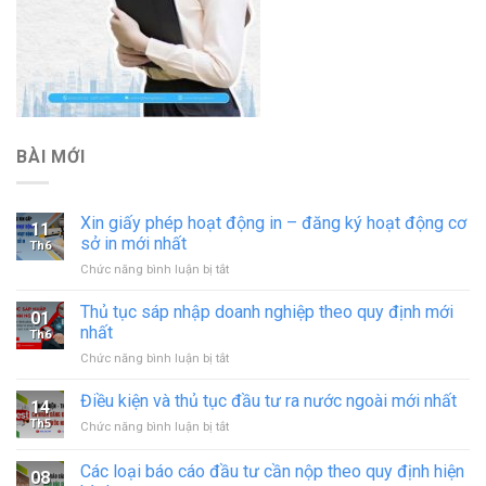
BÀI MỚI
Xin giấy phép hoạt động in – đăng ký hoạt động cơ
11
sở in mới nhất
Th6
ở
Chức năng bình luận bị tắt
Xin
giấy
Thủ tục sáp nhập doanh nghiệp theo quy định mới
01
phép
nhất
Th6
hoạt
ở
Chức năng bình luận bị tắt
động
Thủ
in
tục
Điều kiện và thủ tục đầu tư ra nước ngoài mới nhất
–
14
sáp
đăng
Th5
ở
Chức năng bình luận bị tắt
nhập
ký
Điều
doanh
hoạt
kiện
Các loại báo cáo đầu tư cần nộp theo quy định hiện
nghiệp
động
08
và