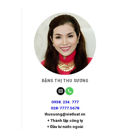
ĐẶNG THỊ THU SƯƠNG
0938. 234. 777
028-7777.5678
thusuong@vietluat.vn
+ Thành lập công ty
+ Đầu tư nước ngoài