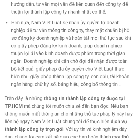
hướng dẫn, tư vấn mọi vấn đề liên quan đến công ty để
thuận lợi thành lập công ty nhanh nhất có thể.
Hơn nữa, Nam Việt Luật sẽ nhận ủy quyền từ doanh
nghiệp để tư vấn thông tin công ty, thay mặt chuẩn bị hồ
sơ đăng ký doanh nghiệp và hoàn tất mọi thủ tục sau khi
có giấy phép đăng ký kinh doanh, giúp doanh nghiệp
thuận lợi đi vào kinh doanh dược phẩm trong thời gian
ngắn. Doanh nghiệp chỉ cần chờ đợi để nhận được toàn
bộ kết quả, giấy phép đã ủy quyền cho Việt Luật thực
hiện như giấy phép thành lập công ty, con dấu, tài khoản
ngân hàng, chữ ký số, bảng hiệu, công bố thông tin…
Trên đây là những
thông tin thành lập công ty dược tại
TP.HCM
mà chúng tôi muốn chia sẻ đến bạn đọc. Nếu bạn
không muốn mất thời gian cho những thủ tục pháp lý này hãy
liên hệ ngay Nam Việt Luật chúng tôi để thực hiện
dịch vụ
thành lập công ty trọn gói
. Với uy tín và kinh nghiệm dày
dạn, chúng tôi cam kết sẽ giúp các bạn hoàn thành mọi
thủ