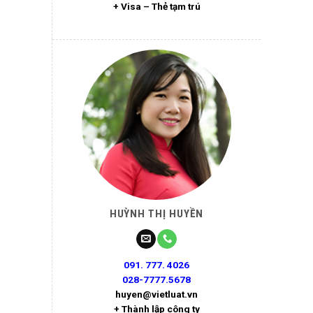
+ Visa – Thẻ tạm trú
HUỲNH THỊ HUYỀN
091. 777. 4026
028-7777.5678
huyen@vietluat.vn
+ Thành lập công ty