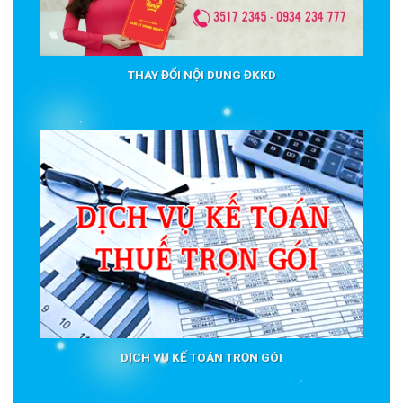
THAY ĐỔI NỘI DUNG ĐKKD
DỊCH VỤ KẾ TOÁN TRỌN GÓI