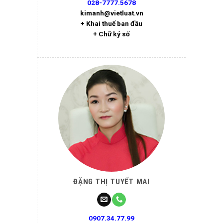
028-7777.5678
kimanh@vietluat.vn
+ Khai thuế ban đầu
+ Chữ ký số
ĐẶNG THỊ TUYẾT MAI
0907.34.77.99