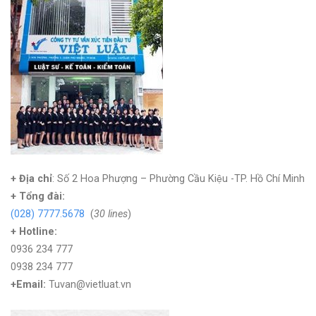
+ Địa chỉ
: Số 2 Hoa Phượng – Phường Cầu Kiệu -TP. Hồ Chí Minh
+
Tổng đài:
(028) 7777.5678
(
30 lines
)
+ Hotline:
0936 234 777
0938 234 777
+Email:
Tuvan@vietluat.vn