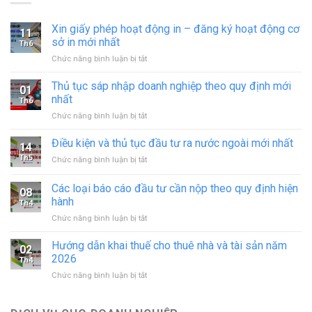
Xin giấy phép hoạt động in – đăng ký hoạt động cơ
11
sở in mới nhất
Th6
ở
Chức năng bình luận bị tắt
Xin
giấy
Thủ tục sáp nhập doanh nghiệp theo quy định mới
01
phép
nhất
Th6
hoạt
ở
Chức năng bình luận bị tắt
động
Thủ
in
tục
Điều kiện và thủ tục đầu tư ra nước ngoài mới nhất
–
14
sáp
đăng
Th5
ở
Chức năng bình luận bị tắt
nhập
ký
Điều
doanh
hoạt
kiện
Các loại báo cáo đầu tư cần nộp theo quy định hiện
nghiệp
động
08
và
theo
hành
cơ
Th4
thủ
quy
sở
ở
Chức năng bình luận bị tắt
tục
định
in
Các
đầu
mới
mới
loại
tư
Hướng dẫn khai thuế cho thuê nhà và tài sản năm
nhất
02
nhất
báo
ra
2026
Th4
cáo
nước
ở
Chức năng bình luận bị tắt
đầu
ngoài
Hướng
tư
mới
dẫn
cần
nhất
khai