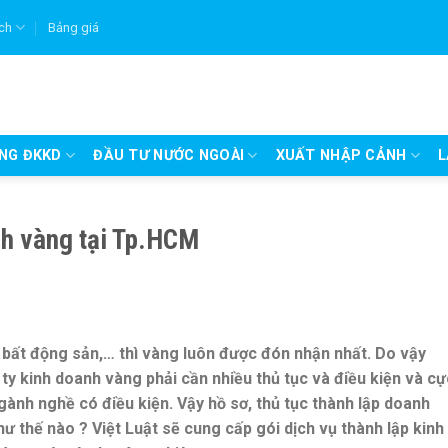
ích
Bảng giá
UNG ĐKKD
ĐẦU TƯ NƯỚC NGOÀI
XUẤT NHẬP CẢNH
L
nh vàng tại Tp.HCM
 bất động sản,… thì vàng luôn được đón nhận nhất. Do vậy
ty kinh doanh vàng phải cần nhiều thủ tục và điều kiện và cự
gành nghề có điều kiện. Vậy hồ sơ, thủ tục thành lập doanh
ư thế nào ? Việt Luật sẽ cung cấp gói dịch vụ thành lập kinh