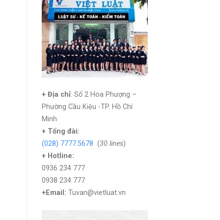
+ Địa chỉ
: Số 2 Hoa Phượng –
Phường Cầu Kiệu -TP. Hồ Chí
Minh
+
Tổng đài:
(028) 7777.5678
(
30 lines
)
+ Hotline:
0936 234 777
0938 234 777
+Email:
Tuvan@vietluat.vn