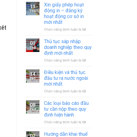
Xin giấy phép hoạt
11
động in – đăng ký
Th6
hoạt động cơ sở in
mới nhất
xét
ở
Chức năng bình luận bị tắt
Xin
giấy
Thủ tục sáp nhập
01
phép
doanh nghiệp theo quy
Th6
hoạt
định mới nhất
động
ở
Chức năng bình luận bị tắt
in
Thủ
–
tục
đăng
Điều kiện và thủ tục
14
sáp
ký
đầu tư ra nước ngoài
Th5
nhập
hoạt
mới nhất
doanh
động
ở
Chức năng bình luận bị tắt
nghiệp
cơ
Điều
theo
sở
kiện
quy
in
Các loại báo cáo đầu
08
và
định
mới
tư cần nộp theo quy
Th4
thủ
mới
nhất
định hiện hành
tục
nhất
ở
Chức năng bình luận bị tắt
đầu
Các
tư
loại
ra
Hướng dẫn khai thuế
02