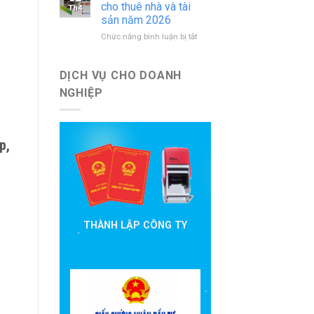
báo
nước
cho thuê nhà và tài
Th4
cáo
ngoài
sản năm 2026
đầu
mới
ở
Chức năng bình luận bị tắt
tư
nhất
Hướng
cần
dẫn
nộp
khai
theo
DỊCH VỤ CHO DOANH
thuế
quy
NGHIỆP
cho
định
thuê
hiện
nhà
hành
và
p,
tài
sản
năm
2026
THÀNH LẬP CÔNG TY