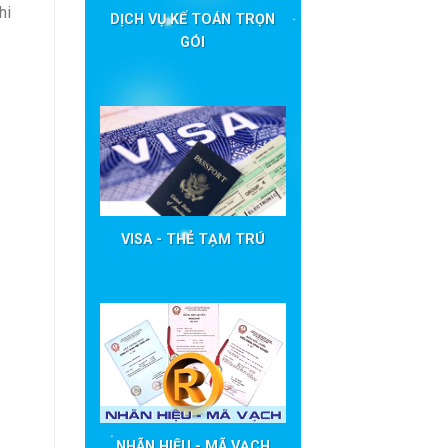
hi
DỊCH VỤ KẾ TOÁN TRỌN
GÓI
VISA - THẺ TẠM TRÚ
NHÃN HIỆU - MÃ VẠCH