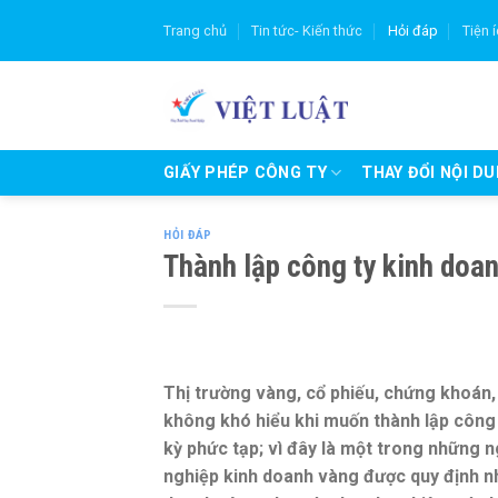
Skip
Trang chủ
Tin tức- Kiến thức
Hỏi đáp
Tiện 
to
content
GIẤY PHÉP CÔNG TY
THAY ĐỔI NỘI D
HỎI ĐÁP
Thành lập công ty kinh doa
Thị trường vàng, cổ phiếu, chứng khoán,
không khó hiểu khi muốn thành lập công 
kỳ phức tạp; vì đây là một trong những n
nghiệp kinh doanh vàng được quy định nh