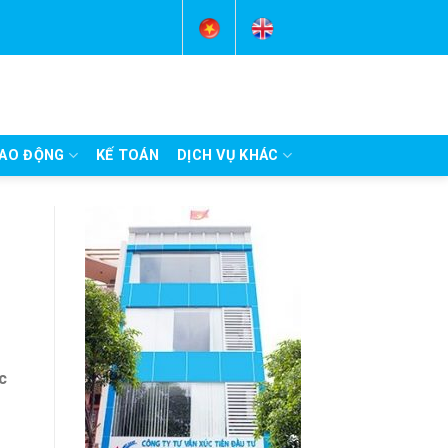
AO ĐỘNG
KẾ TOÁN
DỊCH VỤ KHÁC
c