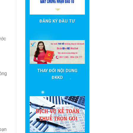
ĐĂNG KÝ ĐẦU TƯ
ước
THAY ĐỔI NỘI DUNG
hông
ĐKKD
 bạn