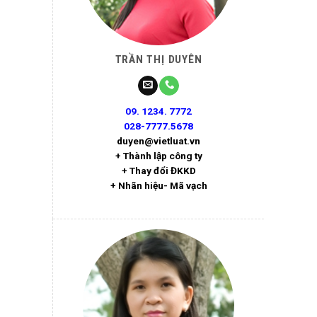
TRẦN THỊ DUYÊN
09. 1234. 7772
028-7777.5678
duyen@vietluat.vn
+ Thành lập công ty
+ Thay đổi ĐKKD
+ Nhãn hiệu- Mã vạch