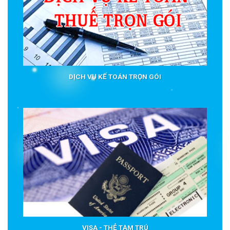
DỊCH VỤ KẾ TOÁN TRỌN GÓI
VISA - THẺ TẠM TRÚ