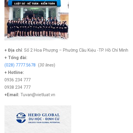
+ Địa chỉ
: Số 2 Hoa Phượng – Phường Cầu Kiệu -TP. Hồ Chí Minh
+
Tổng đài:
(028) 7777.5678
(
30 lines
)
+ Hotline:
0936 234 777
0938 234 777
+Email:
Tuvan@vietluat.vn