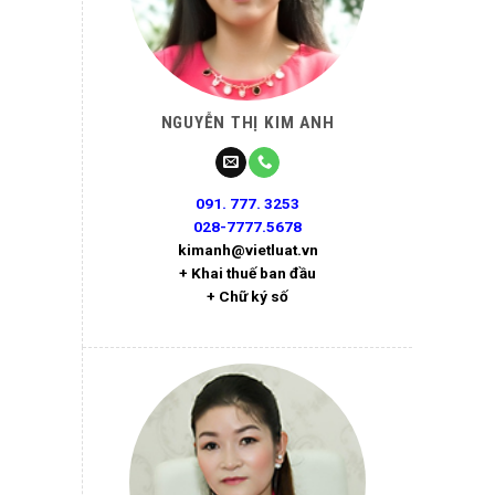
NGUYỄN THỊ KIM ANH
091. 777. 3253
028-7777.5678
kimanh@vietluat.vn
+ Khai thuế ban đầu
+ Chữ ký số