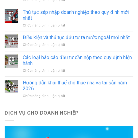
Chức năng bình luận bị tắt
Xin
giấy
Thủ tục sáp nhập doanh nghiệp theo quy định mới
01
phép
nhất
Th6
hoạt
ở
Chức năng bình luận bị tắt
động
Thủ
in
tục
Điều kiện và thủ tục đầu tư ra nước ngoài mới nhất
–
14
sáp
đăng
Th5
ở
Chức năng bình luận bị tắt
nhập
ký
Điều
doanh
hoạt
kiện
Các loại báo cáo đầu tư cần nộp theo quy định hiện
nghiệp
động
08
và
theo
hành
cơ
Th4
thủ
quy
sở
ở
Chức năng bình luận bị tắt
tục
định
in
Các
đầu
mới
mới
loại
tư
Hướng dẫn khai thuế cho thuê nhà và tài sản năm
nhất
02
nhất
báo
ra
2026
Th4
cáo
nước
ở
Chức năng bình luận bị tắt
đầu
ngoài
Hướng
tư
mới
dẫn
cần
nhất
khai
DỊCH VỤ CHO DOANH NGHIỆP
nộp
thuế
theo
cho
quy
thuê
định
nhà
hiện
và