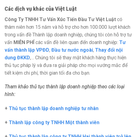
Các dịch vụ khác của Việt Luật
Công Ty TNHH Tư Vấn Xúc Tiến Đầu Tư Việt Luật
có
thâm niên hơn 15 năm và hỗ trợ cho hơn 100.000 lượt khách
trong vấn đề Thành lập doanh nghiệp, chúng tôi còn hỗ trợ tư
vấn
MIỄN PHÍ
các vấn đề liên quan đến doanh nghiệp:
Tư
vấn thành lập VPĐD
,
Đầu tư nước ngoài
,
Thay đổi nội
dung ĐKKD
,… Chúng tôi sẽ thay mặt khách hàng thực hiện
thủ tục pháp lý và đưa ra giải pháp cho mọi vướng mắc để
tiết kiệm chi phí, thời gian tối đa cho bạn.
Tham khảo thủ tục thành lập doanh nghiệp theo các loại
hình:
+
Thủ tục thành lập doanh nghiệp tư nhân
+
Thành lập công ty TNHH Một thành viên
+
Thủ tục thành lập công ty TNHH Hai thành viên trở lên