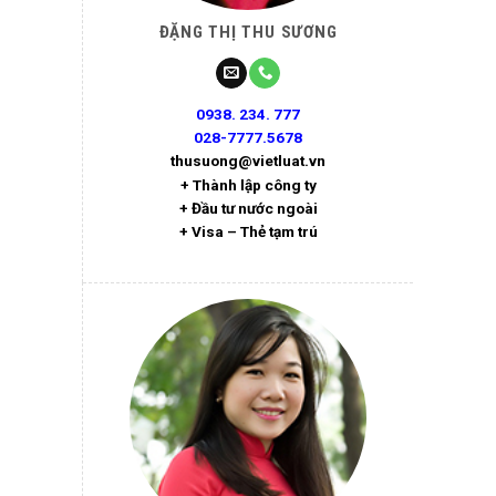
ĐẶNG THỊ THU SƯƠNG
0938. 234. 777
028-7777.5678
thusuong@vietluat.vn
+ Thành lập công ty
+ Đầu tư nước ngoài
+ Visa – Thẻ tạm trú