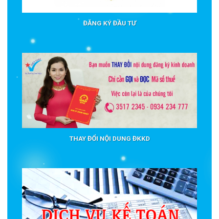
ĐĂNG KÝ ĐẦU TƯ
THAY ĐỔI NỘI DUNG ĐKKD