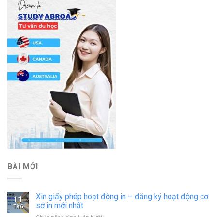
BÀI MỚI
Xin giấy phép hoạt động in – đăng ký hoạt động cơ
11
sở in mới nhất
Th6
ở