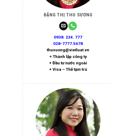
ĐẶNG THỊ THU SƯƠNG
0938. 234. 777
028-7777.5678
thusuong@vietluat.vn
+ Thành lập công ty
+ Đầu tư nước ngoài
+ Visa – Thẻ tạm trú