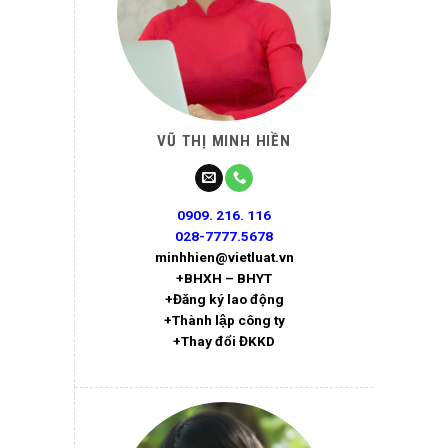
VŨ THỊ MINH HIỀN
0909. 216. 116
028-7777.5678
minhhien@vietluat.vn
+BHXH – BHYT
+Đăng ký lao động
+Thành lập công ty
+Thay đổi ĐKKD