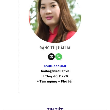
ĐẶNG THỊ HẢI HÀ
0938.777.348
haiha@vietluat.vn
+ Thay đổi ĐKKD
+ Tạm ngưng – Phó bản