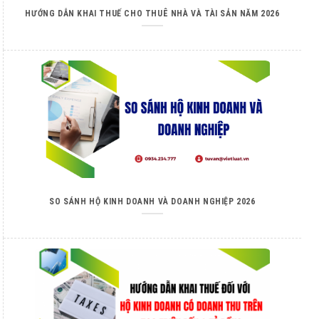
HƯỚNG DẪN KHAI THUẾ CHO THUÊ NHÀ VÀ TÀI SẢN NĂM 2026
SO SÁNH HỘ KINH DOANH VÀ DOANH NGHIỆP 2026