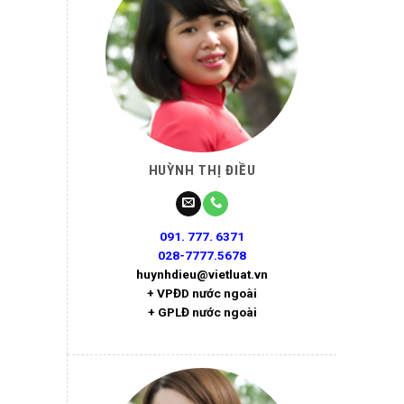
HUỲNH THỊ ĐIỀU
091. 777. 6371
028-7777.5678
huynhdieu@vietluat.vn
+ VPĐD nước ngoài
+ GPLĐ nước ngoài