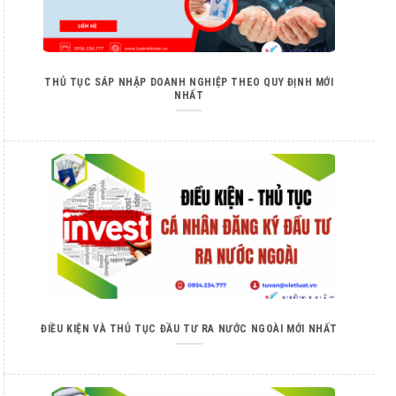
THỦ TỤC SÁP NHẬP DOANH NGHIỆP THEO QUY ĐỊNH MỚI
NHẤT
ĐIỀU KIỆN VÀ THỦ TỤC ĐẦU TƯ RA NƯỚC NGOÀI MỚI NHẤT