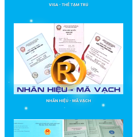
VISA - THẺ TẠM TRÚ
NHÃN HIỆU - MÃ VẠCH