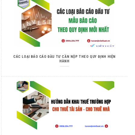
CÁC LOẠI BÁO CÁO ĐẦU TƯ CẦN NỘP THEO QUY ĐỊNH HIỆN
HÀNH