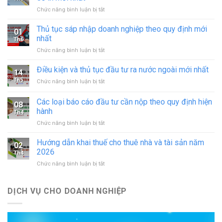
ở
Chức năng bình luận bị tắt
Xin
giấy
Thủ tục sáp nhập doanh nghiệp theo quy định mới
01
phép
nhất
Th6
hoạt
ở
Chức năng bình luận bị tắt
động
Thủ
in
tục
Điều kiện và thủ tục đầu tư ra nước ngoài mới nhất
–
14
sáp
đăng
Th5
ở
Chức năng bình luận bị tắt
nhập
ký
Điều
doanh
hoạt
kiện
Các loại báo cáo đầu tư cần nộp theo quy định hiện
nghiệp
động
08
và
theo
hành
cơ
Th4
thủ
quy
sở
ở
Chức năng bình luận bị tắt
tục
định
in
Các
đầu
mới
mới
loại
tư
Hướng dẫn khai thuế cho thuê nhà và tài sản năm
nhất
02
nhất
báo
ra
2026
Th4
cáo
nước
ở
Chức năng bình luận bị tắt
đầu
ngoài
Hướng
tư
mới
dẫn
cần
nhất
khai
DỊCH VỤ CHO DOANH NGHIỆP
nộp
thuế
theo
cho
quy
thuê
định