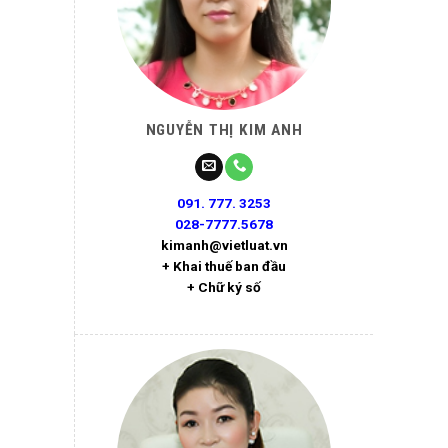
NGUYỄN THỊ KIM ANH
091. 777. 3253
028-7777.5678
kimanh@vietluat.vn
+ Khai thuế ban đầu
+ Chữ ký số