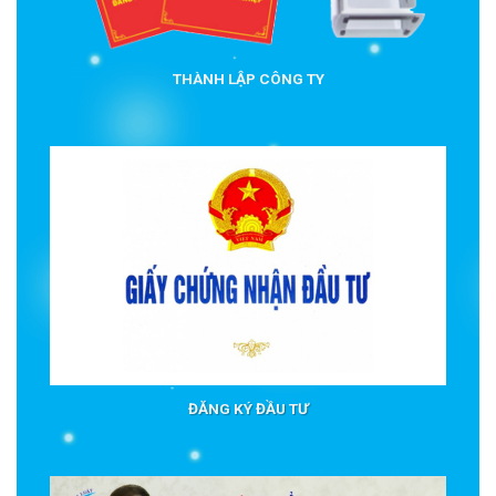
THÀNH LẬP CÔNG TY
ĐĂNG KÝ ĐẦU TƯ