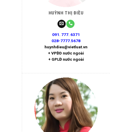
HUỲNH THỊ ĐIỀU
091. 777. 6371
028-7777.5678
huynhdieu@vietluat.vn
+ VPĐD nước ngoài
+ GPLĐ nước ngoài