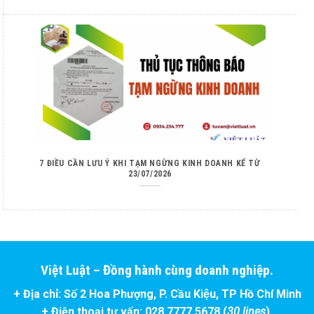
7 ĐIỀU CẦN LƯU Ý KHI TẠM NGỪNG KINH DOANH KỂ TỪ
23/07/2026
Việt Luật – Đồng hành cùng doanh nghiệp.
+ Địa chỉ: Số 2 Hoa Phượng, P. Cầu Kiệu, TP Hồ Chí Minh
+ Điện thoại tư vấn: 028.7777.5678 (
30 lines
)