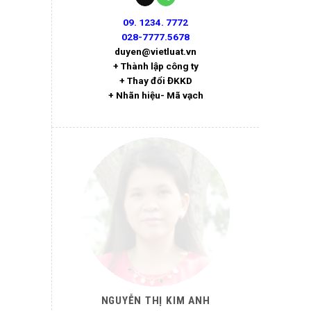
09. 1234. 7772
028-7777.5678
duyen@vietluat.vn
+ Thành lập công ty
+ Thay đổi ĐKKD
+ Nhãn hiệu- Mã vạch
NGUYỄN THỊ KIM ANH