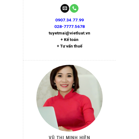
0907.34.77.99
028-7777.5678
tuyetmai@vietluat.vn
+ Kế toán
+ Tư vấn thuế
VŨ THỊ MINH HIỀN