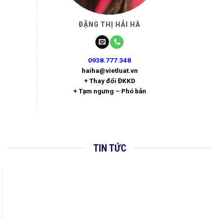
ĐẶNG THỊ HẢI HÀ
0938.777.348
haiha@vietluat.vn
+ Thay đổi ĐKKD
+ Tạm ngưng – Phó bản
TIN TỨC