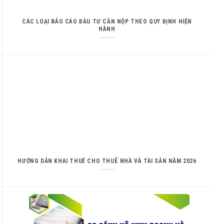
CÁC LOẠI BÁO CÁO ĐẦU TƯ CẦN NỘP THEO QUY ĐỊNH HIỆN
HÀNH
HƯỚNG DẪN KHAI THUẾ CHO THUÊ NHÀ VÀ TÀI SẢN NĂM 2026