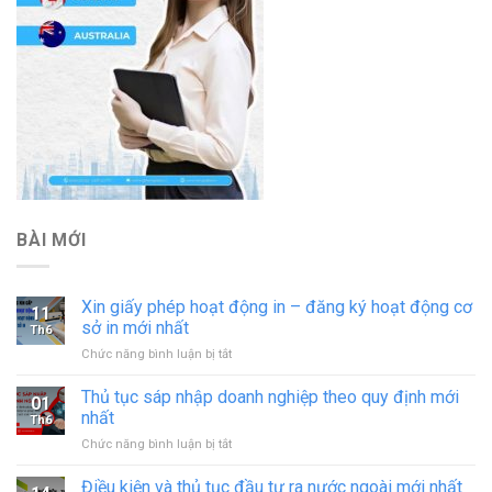
BÀI MỚI
Xin giấy phép hoạt động in – đăng ký hoạt động cơ
11
sở in mới nhất
Th6
ở
Chức năng bình luận bị tắt
Xin
giấy
Thủ tục sáp nhập doanh nghiệp theo quy định mới
01
phép
nhất
Th6
hoạt
ở
Chức năng bình luận bị tắt
động
Thủ
in
tục
Điều kiện và thủ tục đầu tư ra nước ngoài mới nhất
–