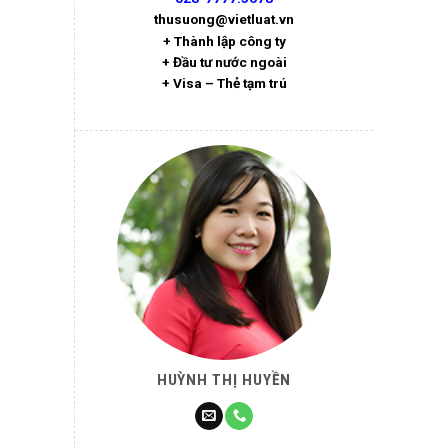
thusuong@vietluat.vn
+ Thành lập công ty
+ Đầu tư nước ngoài
+ Visa – Thẻ tạm trú
HUỲNH THỊ HUYỀN