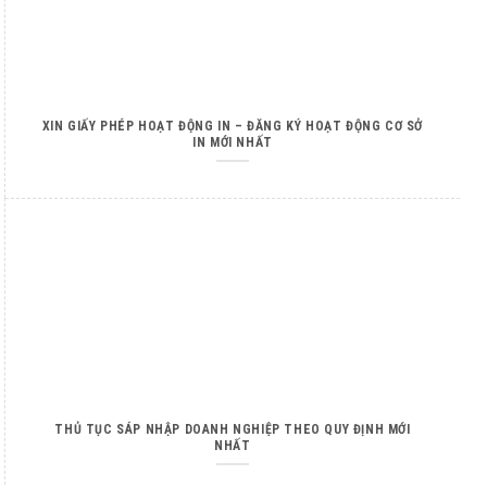
XIN GIẤY PHÉP HOẠT ĐỘNG IN – ĐĂNG KÝ HOẠT ĐỘNG CƠ SỞ
IN MỚI NHẤT
THỦ TỤC SÁP NHẬP DOANH NGHIỆP THEO QUY ĐỊNH MỚI
NHẤT