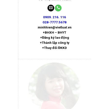
0909. 216. 116
028-7777.5678
minhhien@vietluat.vn
+BHXH – BHYT
+Đăng ký lao động
+Thành lập công ty
+Thay đổi ĐKKD