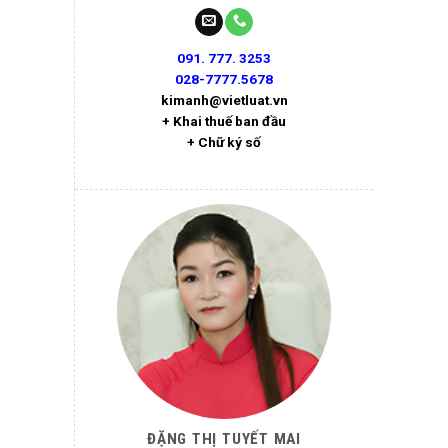
091. 777. 3253
028-7777.5678
kimanh@vietluat.vn
+ Khai thuế ban đầu
+ Chữ ký số
ĐẶNG THỊ TUYẾT MAI