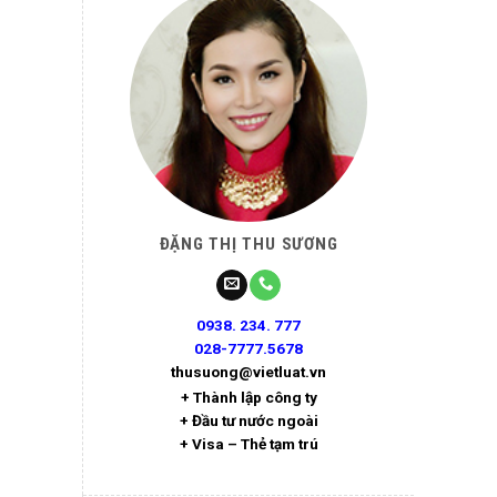
ĐẶNG THỊ THU SƯƠNG
0938. 234. 777
028-7777.5678
thusuong@vietluat.vn
+ Thành lập công ty
+ Đầu tư nước ngoài
+ Visa – Thẻ tạm trú