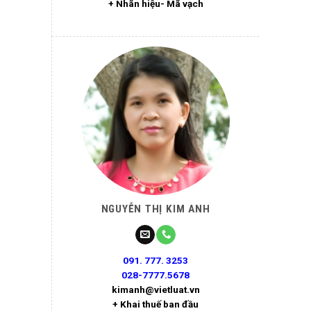
+ Nhãn hiệu- Mã vạch
NGUYỄN THỊ KIM ANH
091. 777. 3253
028-7777.5678
kimanh@vietluat.vn
+ Khai thuế ban đầu