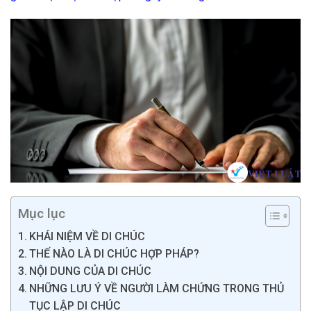
Mục lục
KHÁI NIỆM VỀ DI CHÚC
THẾ NÀO LÀ DI CHÚC HỢP PHÁP?
NỘI DUNG CỦA DI CHÚC
NHỮNG LƯU Ý VỀ NGƯỜI LÀM CHỨNG TRONG THỦ
TỤC LẬP DI CHÚC