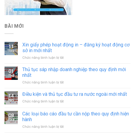
BÀI MỚI
Xin giấy phép hoạt động in – đăng ký hoạt động cơ
11
sở in mới nhất
Th6
ở
Chức năng bình luận bị tắt
Xin
giấy
Thủ tục sáp nhập doanh nghiệp theo quy định mới
01
phép
nhất
Th6
hoạt
ở
Chức năng bình luận bị tắt
động
Thủ
in
tục
Điều kiện và thủ tục đầu tư ra nước ngoài mới nhất
–
14
sáp
đăng
Th5
ở
Chức năng bình luận bị tắt
nhập
ký
Điều
doanh
hoạt
kiện
Các loại báo cáo đầu tư cần nộp theo quy định hiện
nghiệp
động
08
và
theo
hành
cơ
Th4
thủ
quy
sở
ở
Chức năng bình luận bị tắt
tục
định
in
Các
đầu
mới
mới