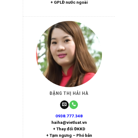
+ GPLĐ nước ngoài
ĐẶNG THỊ HẢI HÀ
0938.777.348
haiha@vietluat.vn
+ Thay đổi ĐKKD
+ Tạm ngưng – Phó bản