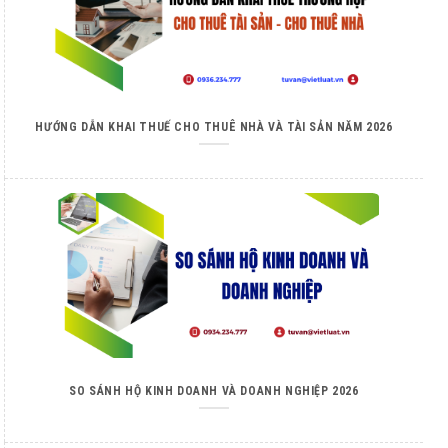
HƯỚNG DẪN KHAI THUẾ CHO THUÊ NHÀ VÀ TÀI SẢN NĂM 2026
SO SÁNH HỘ KINH DOANH VÀ DOANH NGHIỆP 2026