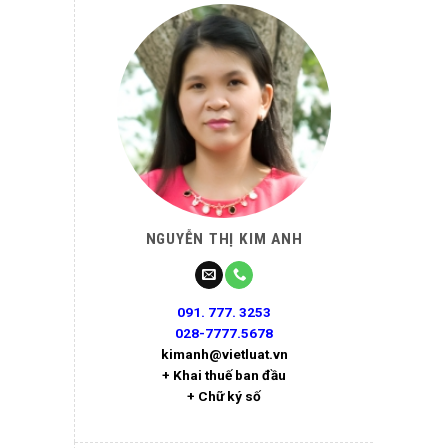
NGUYỄN THỊ KIM ANH
091. 777. 3253
028-7777.5678
kimanh@vietluat.vn
+ Khai thuế ban đầu
+ Chữ ký số