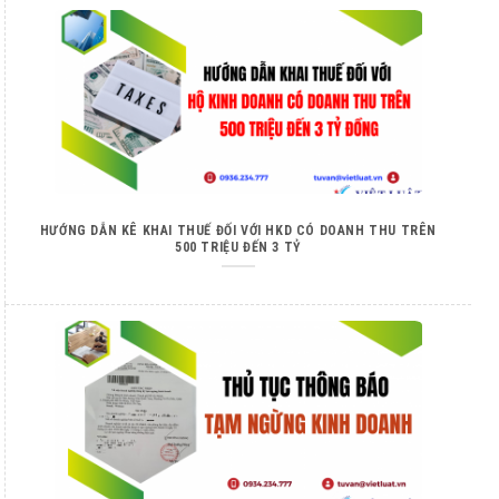
HƯỚNG DẪN KÊ KHAI THUẾ ĐỐI VỚI HKD CÓ DOANH THU TRÊN
500 TRIỆU ĐẾN 3 TỶ