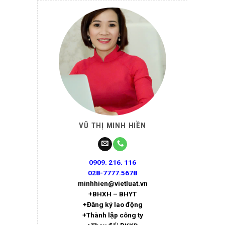
VŨ THỊ MINH HIỀN
0909. 216. 116
028-7777.5678
minhhien@vietluat.vn
+BHXH – BHYT
+Đăng ký lao động
+Thành lập công ty