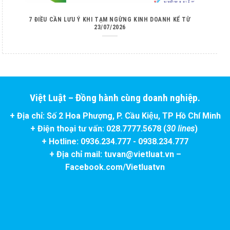
7 ĐIỀU CẦN LƯU Ý KHI TẠM NGỪNG KINH DOANH KỂ TỪ
23/07/2026
Việt Luật – Đồng hành cùng doanh nghiệp.
+ Địa chỉ: Số 2 Hoa Phượng, P. Cầu Kiệu, TP Hồ Chí Minh
+ Điện thoại tư vấn: 028.7777.5678 (
30 lines
)
+ Hotline: 0936.234.777 - 0938.234.777
+ Địa chỉ mail: tuvan@vietluat.vn –
Facebook.com/Vietluatvn