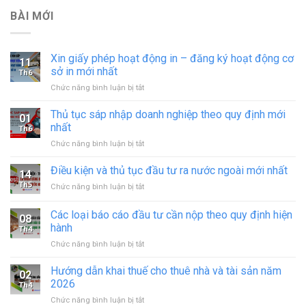
BÀI MỚI
Xin giấy phép hoạt động in – đăng ký hoạt động cơ
11
sở in mới nhất
Th6
ở
Chức năng bình luận bị tắt
Xin
giấy
Thủ tục sáp nhập doanh nghiệp theo quy định mới
01
phép
nhất
Th6
hoạt
ở
Chức năng bình luận bị tắt
động
Thủ
in
tục
Điều kiện và thủ tục đầu tư ra nước ngoài mới nhất
–
14
sáp
đăng
Th5
ở
Chức năng bình luận bị tắt
nhập
ký
Điều
doanh
hoạt
kiện
Các loại báo cáo đầu tư cần nộp theo quy định hiện
nghiệp
động
08
và
theo
hành
cơ
Th4
thủ
quy
sở
ở
Chức năng bình luận bị tắt
tục
định
in
Các
đầu
mới
mới
loại
tư
Hướng dẫn khai thuế cho thuê nhà và tài sản năm
nhất
02
nhất
báo
ra
2026
Th4
cáo
nước
ở
Chức năng bình luận bị tắt
đầu
ngoài