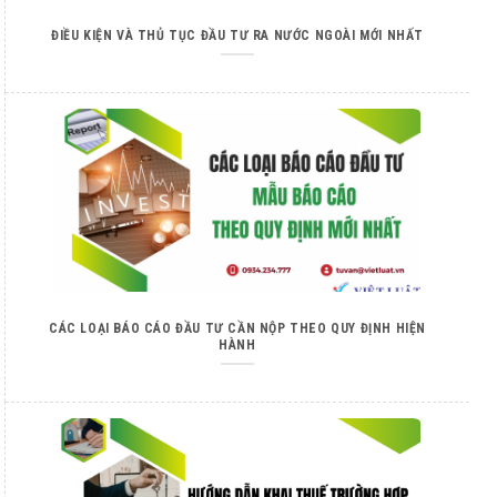
ĐIỀU KIỆN VÀ THỦ TỤC ĐẦU TƯ RA NƯỚC NGOÀI MỚI NHẤT
CÁC LOẠI BÁO CÁO ĐẦU TƯ CẦN NỘP THEO QUY ĐỊNH HIỆN
HÀNH