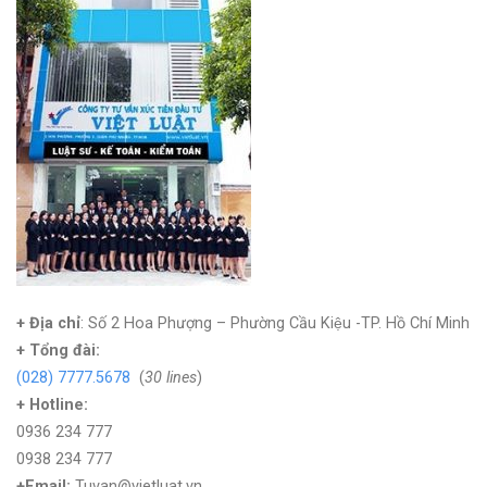
+ Địa chỉ
: Số 2 Hoa Phượng – Phường Cầu Kiệu -TP. Hồ Chí Minh
+
Tổng đài:
(028) 7777.5678
(
30 lines
)
+ Hotline:
0936 234 777
0938 234 777
+Email:
Tuvan@vietluat.vn