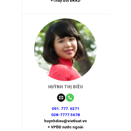
+Thay đổi ĐKKD
HUỲNH THỊ ĐIỀU
091. 777. 6371
028-7777.5678
huynhdieu@vietluat.vn
+ VPĐD nước ngoài