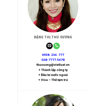
ĐẶNG THỊ THU SƯƠNG
0938. 234. 777
028-7777.5678
thusuong@vietluat.vn
+ Thành lập công ty
+ Đầu tư nước ngoài
+ Visa – Thẻ tạm trú