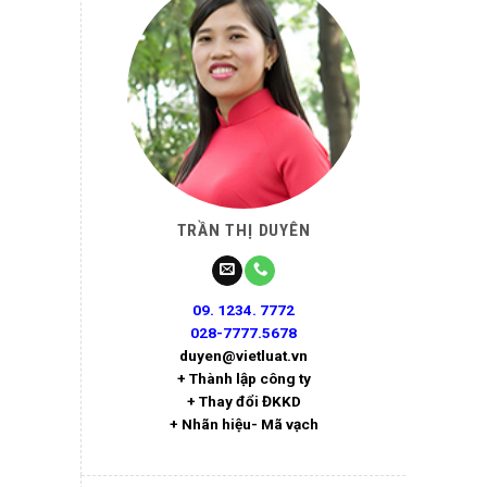
TRẦN THỊ DUYÊN
09. 1234. 7772
028-7777.5678
duyen@vietluat.vn
+ Thành lập công ty
+ Thay đổi ĐKKD
+ Nhãn hiệu- Mã vạch