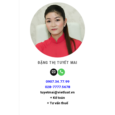
ĐẶNG THỊ TUYẾT MAI
0907.34.77.99
028-7777.5678
tuyetmai@vietluat.vn
+ Kế toán
+ Tư vấn thuế