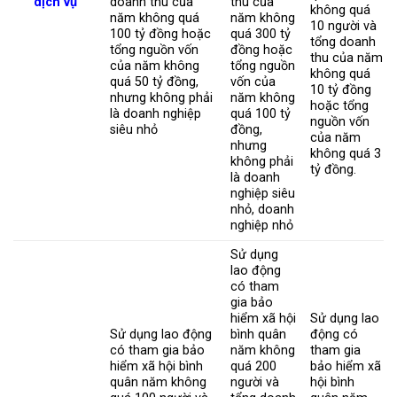
dịch vụ
doanh thu của
thu của
không quá
năm không quá
năm không
10 người và
100 tỷ đồng hoặc
quá 300 tỷ
tổng doanh
tổng nguồn vốn
đồng hoặc
thu của năm
của năm không
tổng nguồn
không quá
quá 50 tỷ đồng,
vốn của
10 tỷ đồng
nhưng không phải
năm không
hoặc tổng
là doanh nghiệp
quá 100 tỷ
nguồn vốn
siêu nhỏ
đồng,
của năm
nhưng
không quá 3
không phải
tỷ đồng.
là doanh
nghiệp siêu
nhỏ, doanh
nghiệp nhỏ
Sử dụng
lao động
có tham
gia bảo
hiểm xã hội
Sử dụng lao
Sử dụng lao động
bình quân
động có
có tham gia bảo
năm không
tham gia
hiểm xã hội bình
quá 200
bảo hiểm xã
quân năm không
người và
hội bình