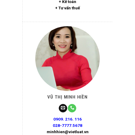
+ Kế toán
+ Tư vấn thuế
VŨ THỊ MINH HIỀN
0909. 216. 116
028-7777.5678
minhhien@vietluat.vn