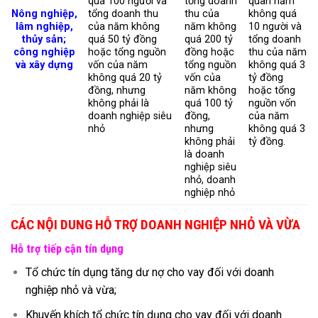
quá 100 người và
tổng doanh
quân năm
Nông nghiệp,
tổng doanh thu
thu của
không quá
lâm nghiệp,
của năm không
năm không
10 người và
thủy sản;
quá 50 tỷ đồng
quá 200 tỷ
tổng doanh
công nghiệp
hoặc tổng nguồn
đồng hoặc
thu của năm
và xây dựng
vốn của năm
tổng nguồn
không quá 3
không quá 20 tỷ
vốn của
tỷ đồng
đồng, nhưng
năm không
hoặc tổng
không phải là
quá 100 tỷ
nguồn vốn
doanh nghiệp siêu
đồng,
của năm
nhỏ
nhưng
không quá 3
không phải
tỷ đồng.
là doanh
nghiệp siêu
nhỏ, doanh
nghiệp nhỏ
CÁC NỘI DUNG HỖ TRỢ DOANH NGHIỆP NHỎ VÀ VỪA
Hỗ trợ tiếp cận tín dụng
Tổ chức tín dụng tăng dư nợ cho vay đối với doanh
nghiệp nhỏ và vừa;
Khuyến khích tổ chức tín dụng cho vay đối với doanh