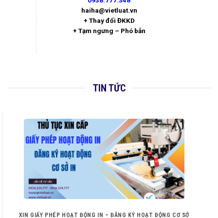
0938.777.348
haiha@vietluat.vn
+ Thay đổi ĐKKD
+ Tạm ngưng – Phó bản
TIN TỨC
XIN GIẤY PHÉP HOẠT ĐỘNG IN – ĐĂNG KÝ HOẠT ĐỘNG CƠ SỞ