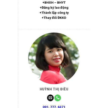
+BHXH – BHYT
+Đăng ký lao động
+Thành lập công ty
+Thay đổi ĐKKD
HUỲNH THỊ ĐIỀU
091. 777. 6371