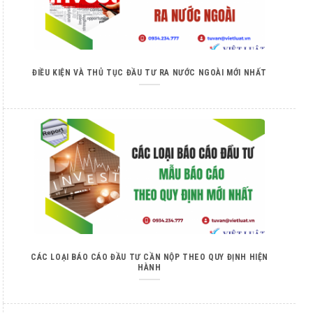
ĐIỀU KIỆN VÀ THỦ TỤC ĐẦU TƯ RA NƯỚC NGOÀI MỚI NHẤT
CÁC LOẠI BÁO CÁO ĐẦU TƯ CẦN NỘP THEO QUY ĐỊNH HIỆN
HÀNH