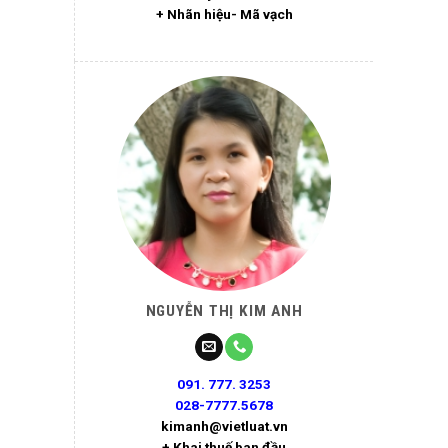
+ Nhãn hiệu- Mã vạch
NGUYỄN THỊ KIM ANH
091. 777. 3253
028-7777.5678
kimanh@vietluat.vn
+ Khai thuế ban đầu