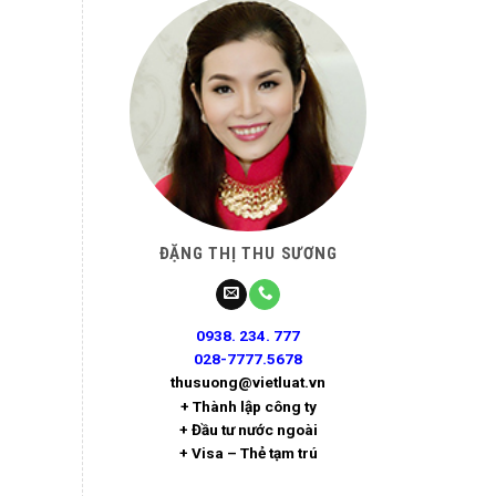
ĐẶNG THỊ THU SƯƠNG
0938. 234. 777
028-7777.5678
thusuong@vietluat.vn
+ Thành lập công ty
+ Đầu tư nước ngoài
+ Visa – Thẻ tạm trú