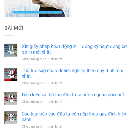
BÀI MỚI
Xin giấy phép hoạt động in – đăng ký hoạt động cơ
11
sở in mới nhất
Th6
ở
Chức năng bình luận bị tắt
Xin
giấy
Thủ tục sáp nhập doanh nghiệp theo quy định mới
01
phép
nhất
Th6
hoạt
ở
Chức năng bình luận bị tắt
động
Thủ
in
tục
Điều kiện và thủ tục đầu tư ra nước ngoài mới nhất
–
14
sáp
đăng
Th5
ở
Chức năng bình luận bị tắt
nhập
ký
Điều
doanh
hoạt
kiện
Các loại báo cáo đầu tư cần nộp theo quy định hiện
nghiệp
động
08
và
theo
hành
cơ
Th4
thủ
quy
sở
ở
Chức năng bình luận bị tắt
tục
định
in
Các
đầu