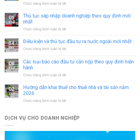
ở
Chức năng bình luận bị tắt
Xin
giấy
Thủ tục sáp nhập doanh nghiệp theo quy định mới
01
phép
nhất
Th6
hoạt
ở
Chức năng bình luận bị tắt
động
Thủ
in
tục
Điều kiện và thủ tục đầu tư ra nước ngoài mới nhất
–
14
sáp
đăng
Th5
ở
Chức năng bình luận bị tắt
nhập
ký
Điều
doanh
hoạt
kiện
Các loại báo cáo đầu tư cần nộp theo quy định hiện
nghiệp
động
08
và
theo
hành
cơ
Th4
thủ
quy
sở
ở
Chức năng bình luận bị tắt
tục
định
in
Các
đầu
mới
mới
loại
tư
Hướng dẫn khai thuế cho thuê nhà và tài sản năm
nhất
02
nhất
báo
ra
2026
Th4
cáo
nước
ở
Chức năng bình luận bị tắt
đầu
ngoài
Hướng
tư
mới
dẫn
cần
nhất
khai
DỊCH VỤ CHO DOANH NGHIỆP
nộp
thuế
theo
cho
quy
thuê
định
nhà
hiện