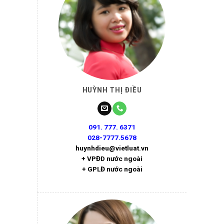
HUỲNH THỊ ĐIỀU
091. 777. 6371
028-7777.5678
huynhdieu@vietluat.vn
+ VPĐD nước ngoài
+ GPLĐ nước ngoài