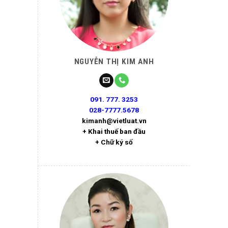
NGUYỄN THỊ KIM ANH
091. 777. 3253
028-7777.5678
kimanh@vietluat.vn
+ Khai thuế ban đầu
+ Chữ ký số