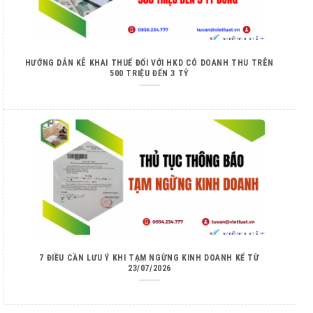
HƯỚNG DẪN KÊ KHAI THUẾ ĐỐI VỚI HKD CÓ DOANH THU TRÊN
500 TRIỆU ĐẾN 3 TỶ
7 ĐIỀU CẦN LƯU Ý KHI TẠM NGỪNG KINH DOANH KỂ TỪ
23/07/2026