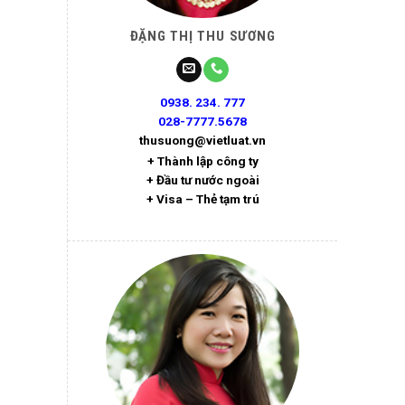
ĐẶNG THỊ THU SƯƠNG
0938. 234. 777
028-7777.5678
thusuong@vietluat.vn
+ Thành lập công ty
+ Đầu tư nước ngoài
+ Visa – Thẻ tạm trú