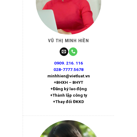
VŨ THỊ MINH HIỀN
0909. 216. 116
028-7777.5678
minhhien@vietluat.vn
+BHXH – BHYT
+Đăng ký lao động
+Thành lập công ty
+Thay đổi ĐKKD