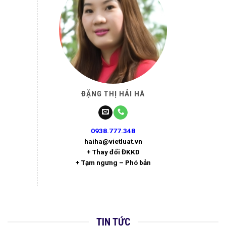
ĐẶNG THỊ HẢI HÀ
0938.777.348
haiha@vietluat.vn
+ Thay đổi ĐKKD
+ Tạm ngưng – Phó bản
TIN TỨC