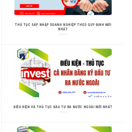
THỦ TỤC SÁP NHẬP DOANH NGHIỆP THEO QUY ĐỊNH MỚI
NHẤT
ĐIỀU KIỆN VÀ THỦ TỤC ĐẦU TƯ RA NƯỚC NGOÀI MỚI NHẤT