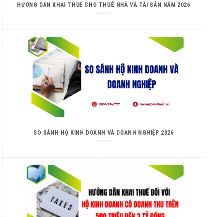
HƯỚNG DẪN KHAI THUẾ CHO THUÊ NHÀ VÀ TÀI SẢN NĂM 2026
SO SÁNH HỘ KINH DOANH VÀ DOANH NGHIỆP 2026