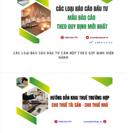
CÁC LOẠI BÁO CÁO ĐẦU TƯ CẦN NỘP THEO QUY ĐỊNH HIỆN
HÀNH