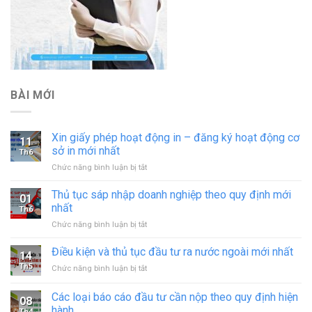
BÀI MỚI
Xin giấy phép hoạt động in – đăng ký hoạt động cơ
11
sở in mới nhất
Th6
ở
Chức năng bình luận bị tắt
Xin
giấy
Thủ tục sáp nhập doanh nghiệp theo quy định mới
01
phép
nhất
Th6
hoạt
ở
Chức năng bình luận bị tắt
động
Thủ
in
tục
Điều kiện và thủ tục đầu tư ra nước ngoài mới nhất
–
14
sáp
đăng
Th5
ở
Chức năng bình luận bị tắt
nhập
ký
Điều
doanh
hoạt
kiện
Các loại báo cáo đầu tư cần nộp theo quy định hiện
nghiệp
động
08
và
theo
hành
cơ
Th4