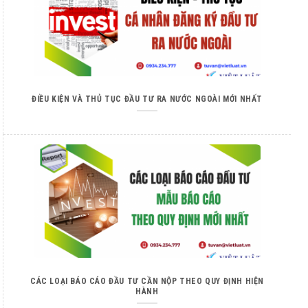
ĐIỀU KIỆN VÀ THỦ TỤC ĐẦU TƯ RA NƯỚC NGOÀI MỚI NHẤT
CÁC LOẠI BÁO CÁO ĐẦU TƯ CẦN NỘP THEO QUY ĐỊNH HIỆN
HÀNH