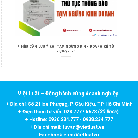
7 ĐIỀU CẦN LƯU Ý KHI TẠM NGỪNG KINH DOANH KỂ TỪ
23/07/2026
Việt Luật – Đồng hành cùng doanh nghiệp.
+ Địa chỉ: Số 2 Hoa Phượng, P. Cầu Kiệu, TP Hồ Chí Minh
+ Điện thoại tư vấn: 028.7777.5678 (
30 lines
)
+ Hotline: 0936.234.777 - 0938.234.777
+ Địa chỉ mail: tuvan@vietluat.vn –
Facebook.com/Vietluatvn