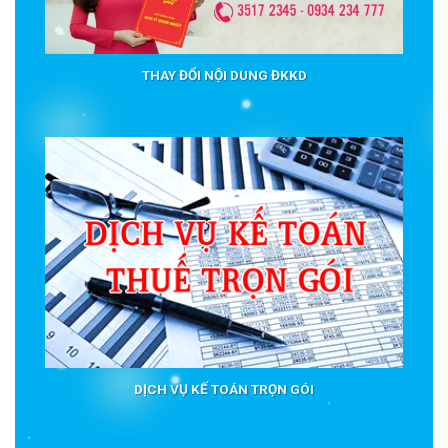
THAY ĐỔI NỘI DUNG ĐKKD
DỊCH VỤ KẾ TOÁN TRỌN GÓI