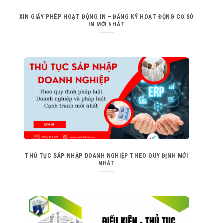
XIN GIẤY PHÉP HOẠT ĐỘNG IN – ĐĂNG KÝ HOẠT ĐỘNG CƠ SỞ
IN MỚI NHẤT
THỦ TỤC SÁP NHẬP DOANH NGHIỆP THEO QUY ĐỊNH MỚI
NHẤT