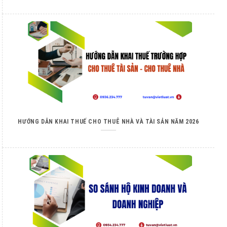
HƯỚNG DẪN KHAI THUẾ CHO THUÊ NHÀ VÀ TÀI SẢN NĂM 2026