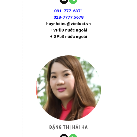
091. 777. 6371
028-7777.5678
huynhdieu@vietluat.vn
+ VPĐD nước ngoài
+ GPLĐ nước ngoài
ĐẶNG THỊ HẢI HÀ