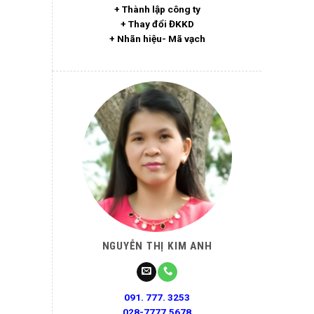
+ Thành lập công ty
+ Thay đổi ĐKKD
+ Nhãn hiệu- Mã vạch
NGUYỄN THỊ KIM ANH
091. 777. 3253
028-7777.5678