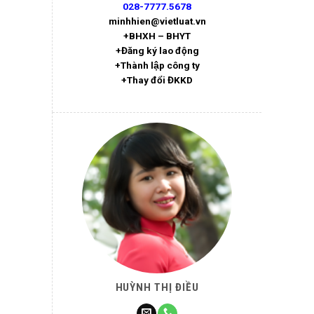
028-7777.5678
minhhien@vietluat.vn
+BHXH – BHYT
+Đăng ký lao động
+Thành lập công ty
+Thay đổi ĐKKD
HUỲNH THỊ ĐIỀU