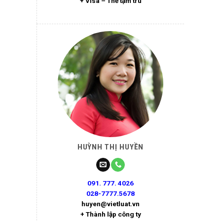
+ Visa – Thẻ tạm trú
HUỲNH THỊ HUYỀN
091. 777. 4026
028-7777.5678
huyen@vietluat.vn
+ Thành lập công ty