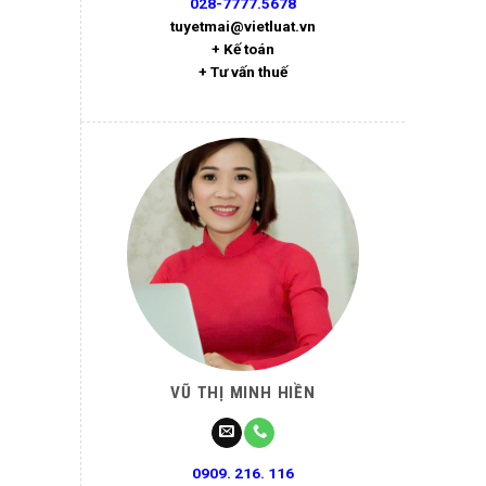
028-7777.5678
tuyetmai@vietluat.vn
+ Kế toán
+ Tư vấn thuế
VŨ THỊ MINH HIỀN
0909. 216. 116