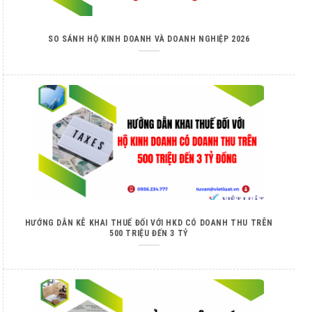
SO SÁNH HỘ KINH DOANH VÀ DOANH NGHIỆP 2026
HƯỚNG DẪN KÊ KHAI THUẾ ĐỐI VỚI HKD CÓ DOANH THU TRÊN
500 TRIỆU ĐẾN 3 TỶ