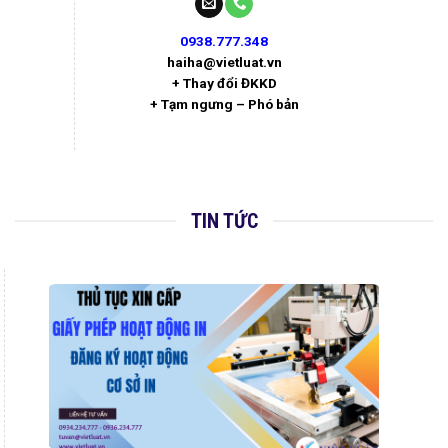
0938.777.348
haiha@vietluat.vn
+ Thay đổi ĐKKD
+ Tạm ngưng – Phó bản
TIN TỨC