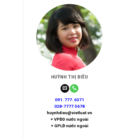
HUỲNH THỊ ĐIỀU
091. 777. 6371
028-7777.5678
huynhdieu@vietluat.vn
+ VPĐD nước ngoài
+ GPLĐ nước ngoài