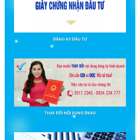
ĐĂNG KÝ ĐẦU TƯ
THAY ĐỔI NỘI DUNG ĐKKD