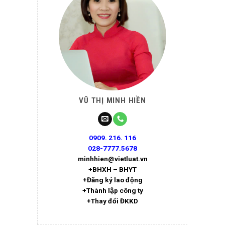
VŨ THỊ MINH HIỀN
0909. 216. 116
028-7777.5678
minhhien@vietluat.vn
+BHXH – BHYT
+Đăng ký lao động
+Thành lập công ty
+Thay đổi ĐKKD