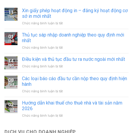
Xin giấy phép hoạt động in – đăng ký hoạt động cơ
11
sở in mới nhất
Th6
ở
Chức năng bình luận bị tắt
Xin
giấy
Thủ tục sáp nhập doanh nghiệp theo quy định mới
01
phép
nhất
Th6
hoạt
ở
Chức năng bình luận bị tắt
động
Thủ
in
tục
Điều kiện và thủ tục đầu tư ra nước ngoài mới nhất
–
14
sáp
đăng
Th5
ở
Chức năng bình luận bị tắt
nhập
ký
Điều
doanh
hoạt
kiện
Các loại báo cáo đầu tư cần nộp theo quy định hiện
nghiệp
động
08
và
theo
hành
cơ
Th4
thủ
quy
sở
ở
Chức năng bình luận bị tắt
tục
định
in
Các
đầu
mới
mới
loại
tư
Hướng dẫn khai thuế cho thuê nhà và tài sản năm
nhất
02
nhất
báo
ra
2026
Th4
cáo
nước
ở
Chức năng bình luận bị tắt
đầu
ngoài
Hướng
tư
mới
dẫn
cần
nhất
khai
DỊCH VỤ CHO DOANH NGHIỆP
nộp