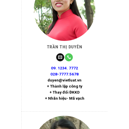
TRẦN THỊ DUYÊN
09. 1234. 7772
028-7777.5678
duyen@vietluat.vn
+ Thành lập công ty
+ Thay đổi ĐKKD
+ Nhãn hiệu- Mã vạch