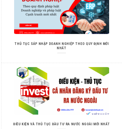
THỦ TỤC SÁP NHẬP DOANH NGHIỆP THEO QUY ĐỊNH MỚI
NHẤT
ĐIỀU KIỆN VÀ THỦ TỤC ĐẦU TƯ RA NƯỚC NGOÀI MỚI NHẤT