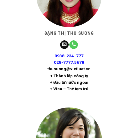
ĐẶNG THỊ THU SƯƠNG
0938. 234. 777
028-7777.5678
thusuong@vietluat.vn
+ Thành lập công ty
+ Đầu tư nước ngoài
+ Visa – Thẻ tạm trú