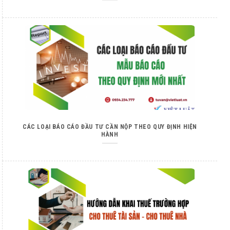
CÁC LOẠI BÁO CÁO ĐẦU TƯ CẦN NỘP THEO QUY ĐỊNH HIỆN
HÀNH