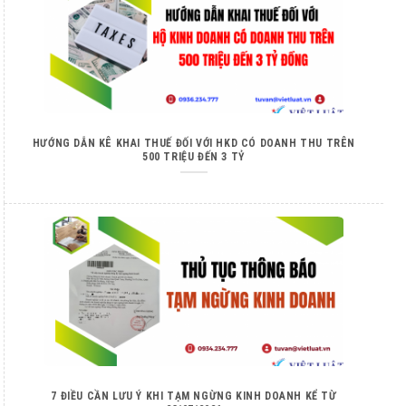
HƯỚNG DẪN KÊ KHAI THUẾ ĐỐI VỚI HKD CÓ DOANH THU TRÊN
500 TRIỆU ĐẾN 3 TỶ
7 ĐIỀU CẦN LƯU Ý KHI TẠM NGỪNG KINH DOANH KỂ TỪ