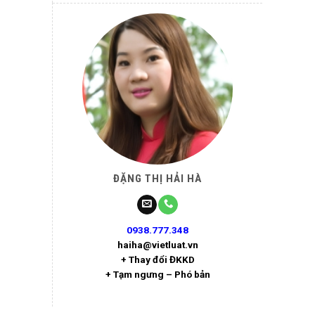
ĐẶNG THỊ HẢI HÀ
0938.777.348
haiha@vietluat.vn
+ Thay đổi ĐKKD
+ Tạm ngưng – Phó bản