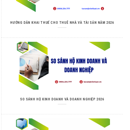
HƯỚNG DẪN KHAI THUẾ CHO THUÊ NHÀ VÀ TÀI SẢN NĂM 2026
SO SÁNH HỘ KINH DOANH VÀ DOANH NGHIỆP 2026