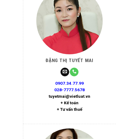
ĐẶNG THỊ TUYẾT MAI
0907.34.77.99
028-7777.5678
tuyetmai@vietluat.vn
+ Kế toán
+ Tư vấn thuế