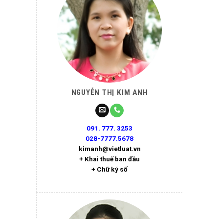
NGUYỄN THỊ KIM ANH
091. 777. 3253
028-7777.5678
kimanh@vietluat.vn
+ Khai thuế ban đầu
+ Chữ ký số