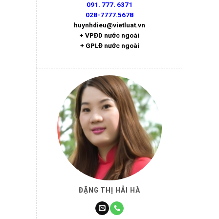
091. 777. 6371
028-7777.5678
huynhdieu@vietluat.vn
+ VPĐD nước ngoài
+ GPLĐ nước ngoài
ĐẶNG THỊ HẢI HÀ