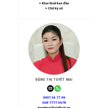
+ Khai thuế ban đầu
+ Chữ ký số
ĐẶNG THỊ TUYẾT MAI
0907.34.77.99
028-7777.5678
tuyetmai@vietluat.vn