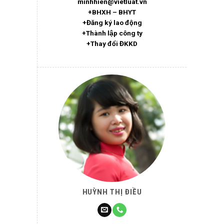
minhhien@vietluat.vn
+BHXH – BHYT
+Đăng ký lao động
+Thành lập công ty
+Thay đổi ĐKKD
HUỲNH THỊ ĐIỀU