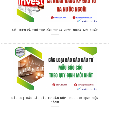
ĐIỀU KIỆN VÀ THỦ TỤC ĐẦU TƯ RA NƯỚC NGOÀI MỚI NHẤT
CÁC LOẠI BÁO CÁO ĐẦU TƯ CẦN NỘP THEO QUY ĐỊNH HIỆN
HÀNH