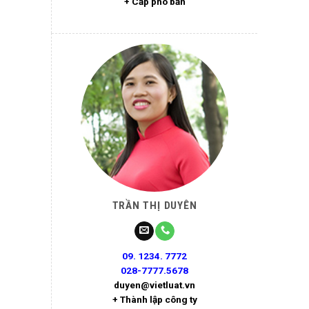
+ Cấp phó bản
TRẦN THỊ DUYÊN
09. 1234. 7772
028-7777.5678
duyen@vietluat.vn
+ Thành lập công ty