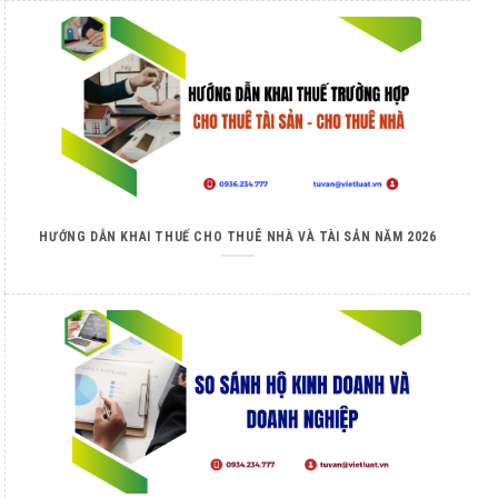
HƯỚNG DẪN KHAI THUẾ CHO THUÊ NHÀ VÀ TÀI SẢN NĂM 2026