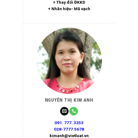
+ Thay đổi ĐKKD
+ Nhãn hiệu- Mã vạch
NGUYỄN THỊ KIM ANH
091. 777. 3253
028-7777.5678
kimanh@vietluat.vn