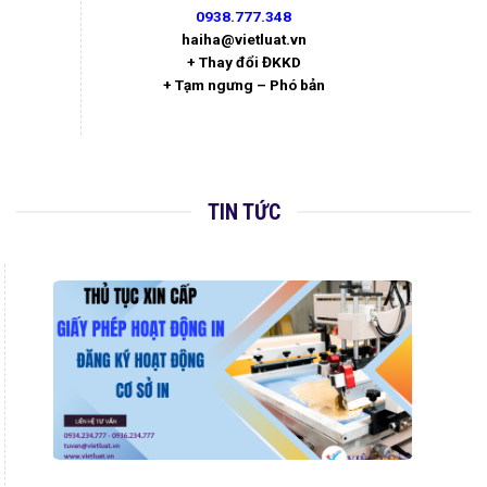
0938.777.348
haiha@vietluat.vn
+ Thay đổi ĐKKD
+ Tạm ngưng – Phó bản
TIN TỨC