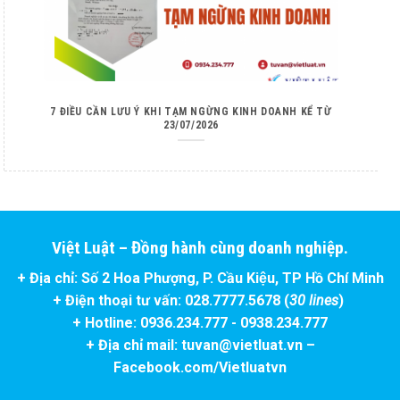
7 ĐIỀU CẦN LƯU Ý KHI TẠM NGỪNG KINH DOANH KỂ TỪ
23/07/2026
Việt Luật – Đồng hành cùng doanh nghiệp.
+ Địa chỉ: Số 2 Hoa Phượng, P. Cầu Kiệu, TP Hồ Chí Minh
+ Điện thoại tư vấn: 028.7777.5678 (
30 lines
)
+ Hotline: 0936.234.777 - 0938.234.777
+ Địa chỉ mail: tuvan@vietluat.vn –
Facebook.com/Vietluatvn