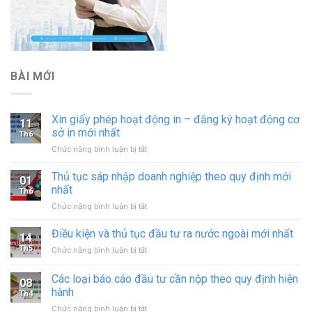
BÀI MỚI
Xin giấy phép hoạt động in – đăng ký hoạt động cơ
11
sở in mới nhất
Th6
ở
Chức năng bình luận bị tắt
Xin
giấy
Thủ tục sáp nhập doanh nghiệp theo quy định mới
01
phép
nhất
Th6
hoạt
ở
Chức năng bình luận bị tắt
động
Thủ
in
tục
Điều kiện và thủ tục đầu tư ra nước ngoài mới nhất
–
14
sáp
đăng
Th5
ở
Chức năng bình luận bị tắt
nhập
ký
Điều
doanh
hoạt
kiện
Các loại báo cáo đầu tư cần nộp theo quy định hiện
nghiệp
động
08
và
theo
hành
cơ
Th4
thủ
quy
sở
ở
Chức năng bình luận bị tắt
tục