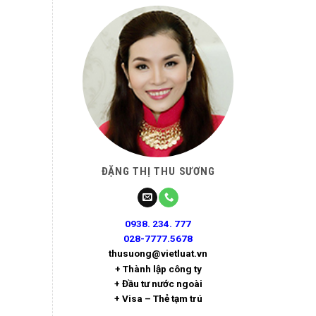
ĐẶNG THỊ THU SƯƠNG
0938. 234. 777
028-7777.5678
thusuong@vietluat.vn
+ Thành lập công ty
+ Đầu tư nước ngoài
+ Visa – Thẻ tạm trú