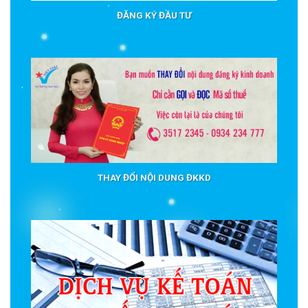
ĐĂNG KÝ ĐẦU TƯ
THAY ĐỔI NỘI DUNG ĐKKD