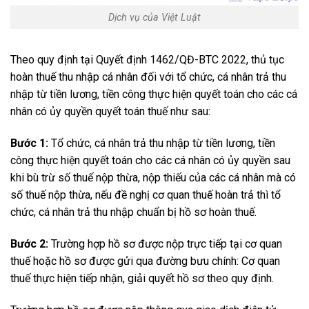
Dịch vụ của Việt Luật
Theo quy định tại Quyết định 1462/QĐ-BTC 2022, thủ tục
hoàn thuế thu nhập cá nhân đối với tổ chức, cá nhân trả thu
nhập từ tiền lương, tiền công thực hiện quyết toán cho các cá
nhân có ủy quyền quyết toán thuế như sau:
Bước 1:
Tổ chức, cá nhân trả thu nhập từ tiền lương, tiền
công thực hiện quyết toán cho các cá nhân có ủy quyền sau
khi bù trừ số thuế nộp thừa, nộp thiếu của các cá nhân mà có
số thuế nộp thừa, nếu đề nghị cơ quan thuế hoàn trả thì tổ
chức, cá nhân trả thu nhập chuẩn bị hồ sơ hoàn thuế.
Bước 2:
Trường hợp hồ sơ được nộp trực tiếp tại cơ quan
thuế hoặc hồ sơ được gửi qua đường bưu chính: Cơ quan
thuế thực hiện tiếp nhận, giải quyết hồ sơ theo quy định.