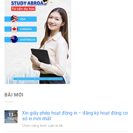
BÀI MỚI
Xin giấy phép hoạt động in – đăng ký hoạt động cơ
11
sở in mới nhất
Th6
ở
Chức năng bình luận bị tắt
Xin