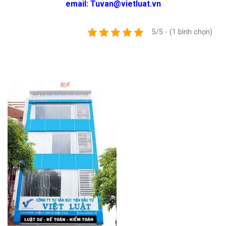
email:
Tuvan@vietluat.vn
5/5 - (1 bình chọn)