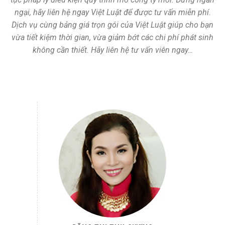
ngại, hãy liên hệ ngay Việt Luật để được tư vấn miễn phí.
Dịch vụ cùng bảng giá trọn gói của Việt Luật giúp cho bạn
vừa tiết kiệm thời gian, vừa giảm bớt các chi phí phát sinh
không cần thiết. Hãy liên hệ tư vấn viên ngay…