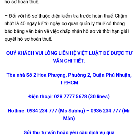
hồ sơ hoàn thuế.
– Đối với hồ sơ thuộc diện kiểm tra trước hoàn thuế: Chậm
nhất là 40 ngày kể từ ngày cơ quan quản lý thuế có thông
báo bằng văn bản về việc chấp nhận hồ sơ và thời hạn giải
quyết hồ sơ hoàn thuế.
QUÝ KHÁCH VUI LÒNG LIÊN HỆ VIỆT LUẬT ĐỂ ĐƯỢC TƯ
VẤN CHI TIẾT:
Tòa nhà Số 2 Hoa Phượng, Phường 2, Quận Phú Nhuận,
TP.HCM
Điện thoại: 028.7777.5678 (30 lines)
Hotline: 0934 234 777 (Ms Sương) – 0936 234 777 (Mr
Mẫn)
Gửi thư tư vấn hoặc yêu cầu dịch vụ qua