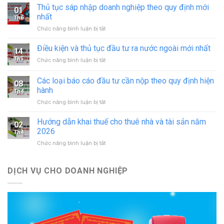
giấy
Thủ tục sáp nhập doanh nghiệp theo quy định mới
01
phép
nhất
Th6
hoạt
ở
Chức năng bình luận bị tắt
động
Thủ
in
tục
Điều kiện và thủ tục đầu tư ra nước ngoài mới nhất
–
14
sáp
đăng
Th5
ở
Chức năng bình luận bị tắt
nhập
ký
Điều
doanh
hoạt
kiện
Các loại báo cáo đầu tư cần nộp theo quy định hiện
nghiệp
động
08
và
theo
hành
cơ
Th4
thủ
quy
sở
ở
Chức năng bình luận bị tắt
tục
định
in
Các
đầu
mới
mới
loại
tư
Hướng dẫn khai thuế cho thuê nhà và tài sản năm
nhất
02
nhất
báo
ra
2026
Th4
cáo
nước
ở
Chức năng bình luận bị tắt
đầu
ngoài
Hướng
tư
mới
dẫn
cần
nhất
khai
DỊCH VỤ CHO DOANH NGHIỆP
nộp
thuế
theo
cho
quy
thuê
định
nhà
hiện
và
hành
tài