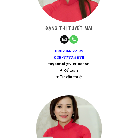
ĐẶNG THỊ TUYẾT MAI
0907.34.77.99
028-7777.5678
tuyetmai@vietluat.vn
+ Kế toán
+ Tư vấn thuế