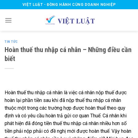
Skip
VIỆT LUẬT - ĐỒNG HÀNH CÙNG DOANH NGHIỆP
to
content
TIN TỨC
Hoàn thuế thu nhập cá nhân – Những điều cần
biết
Hoàn thuế thu nhập cá nhân là việc cá nhân nộp thuế được
hoàn lại phần tiền sau khi đã nộp thuế thu nhập cá nhân
thuộc một trong các trường hợp được hoàn thuế theo quy
định và có yêu cầu hoàn trả gửi cơ quan Thuế. Cá nhân khi
phát hiện đã đóng tiền thuế thu nhập cá nhân nhiều hơn số
tiền phải nộp phải có đề nghị mới được hoàn thuế. Vậy hoàn