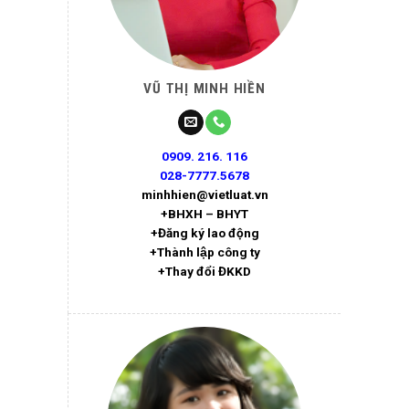
VŨ THỊ MINH HIỀN
0909. 216. 116
028-7777.5678
minhhien@vietluat.vn
+BHXH – BHYT
+Đăng ký lao động
+Thành lập công ty
+Thay đổi ĐKKD