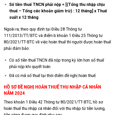
Số tiền thuế TNCN phải nộp = [(Tổng thu nhập chịu
thuế – Tổng các khoản giảm trừ) : 12 tháng] x Thuế
suất x 12 tháng
Ngoài ra, theo quy định tại Điều 28 Thông tư
111/2013/TT/BTC và điểm b khoản 1 Điều 25 Thông tư
80/2021/TT-BTC về việc hoàn thuế thì người được hoàn thuế
phải đảm bảo:
Có số tiền thuế TNCN đã nộp trong kỳ lớn hơn số thuế
phải nộp khi quyết toán.
Đã có mã số thuế tại thời điểm đề nghị hoàn thuế.
HỒ SƠ ĐỀ NGHỊ HOÀN THUẾ THU NHẬP CÁ NHÂN
NĂM 2024
Theo khoản 1 Điều 42 Thông tư 80/2021/TT-BTC, hồ sơ
hoàn thuế thu nhập cá nhân đối với thu nhập từ tiền lương,
tiền công được quy định như sau: