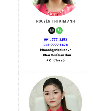
NGUYỄN THỊ KIM ANH
091. 777. 3253
028-7777.5678
kimanh@vietluat.vn
+ Khai thuế ban đầu
+ Chữ ký số