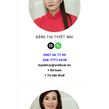
ĐẶNG THỊ TUYẾT MAI
0907.34.77.99
028-7777.5678
tuyetmai@vietluat.vn
+ Kế toán
+ Tư vấn thuế