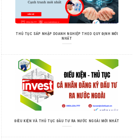
THỦ TỤC SÁP NHẬP DOANH NGHIỆP THEO QUY ĐỊNH MỚI
NHẤT
ĐIỀU KIỆN VÀ THỦ TỤC ĐẦU TƯ RA NƯỚC NGOÀI MỚI NHẤT