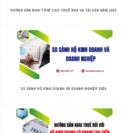
HƯỚNG DẪN KHAI THUẾ CHO THUÊ NHÀ VÀ TÀI SẢN NĂM 2026
SO SÁNH HỘ KINH DOANH VÀ DOANH NGHIỆP 2026