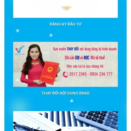
ĐĂNG KÝ ĐẦU TƯ
THAY ĐỔI NỘI DUNG ĐKKD