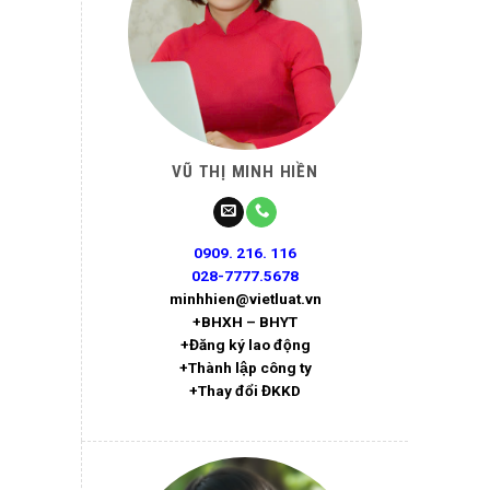
VŨ THỊ MINH HIỀN
0909. 216. 116
028-7777.5678
minhhien@vietluat.vn
+BHXH – BHYT
+Đăng ký lao động
+Thành lập công ty
+Thay đổi ĐKKD