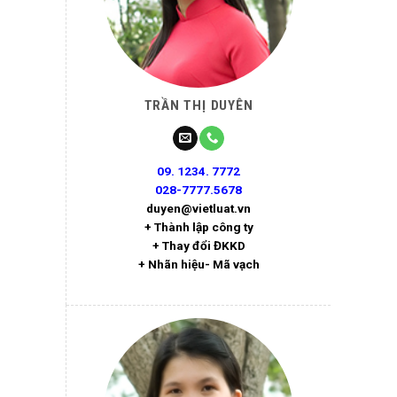
TRẦN THỊ DUYÊN
09. 1234. 7772
028-7777.5678
duyen@vietluat.vn
+ Thành lập công ty
+ Thay đổi ĐKKD
+ Nhãn hiệu- Mã vạch