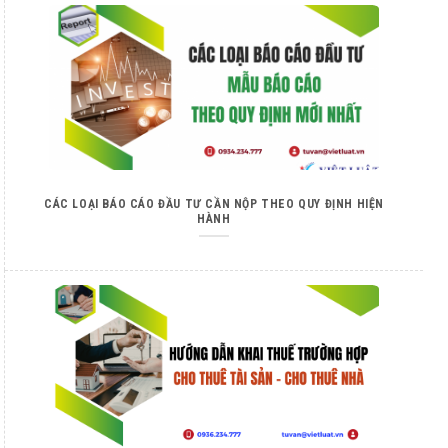
CÁC LOẠI BÁO CÁO ĐẦU TƯ CẦN NỘP THEO QUY ĐỊNH HIỆN
HÀNH