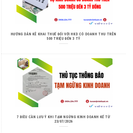
HƯỚNG DẪN KÊ KHAI THUẾ ĐỐI VỚI HKD CÓ DOANH THU TRÊN
500 TRIỆU ĐẾN 3 TỶ
7 ĐIỀU CẦN LƯU Ý KHI TẠM NGỪNG KINH DOANH KỂ TỪ
23/07/2026