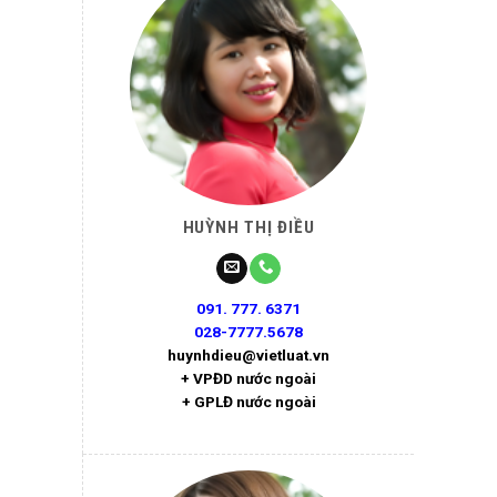
HUỲNH THỊ ĐIỀU
091. 777. 6371
028-7777.5678
huynhdieu@vietluat.vn
+ VPĐD nước ngoài
+ GPLĐ nước ngoài