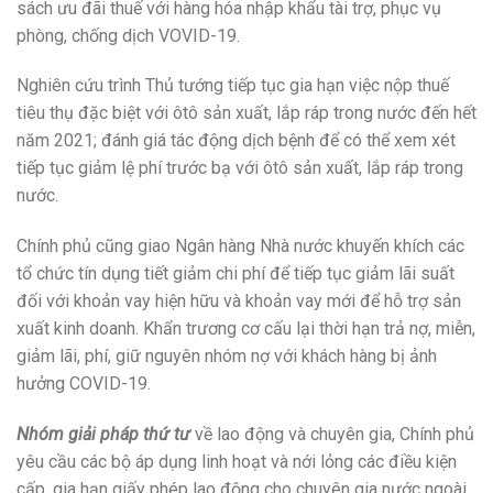
sách ưu đãi thuế với hàng hóa nhập khẩu tài trợ, phục vụ
phòng, chống dịch VOVID-19.
Nghiên cứu trình Thủ tướng tiếp tục gia hạn việc nộp thuế
tiêu thụ đặc biệt với ôtô sản xuất, lắp ráp trong nước đến hết
năm 2021; đánh giá tác động dịch bệnh để có thể xem xét
tiếp tục giảm lệ phí trước bạ với ôtô sản xuất, lắp ráp trong
nước.
Chính phủ cũng giao Ngân hàng Nhà nước khuyến khích các
tổ chức tín dụng tiết giảm chi phí để tiếp tục giảm lãi suất
đối với khoản vay hiện hữu và khoản vay mới để hỗ trợ sản
xuất kinh doanh. Khẩn trương cơ cấu lại thời hạn trả nợ, miễn,
giảm lãi, phí, giữ nguyên nhóm nợ với khách hàng bị ảnh
hưởng COVID-19.
Nhóm giải pháp thứ tư
về lao động và chuyên gia, Chính phủ
yêu cầu các bộ áp dụng linh hoạt và nới lỏng các điều kiện
cấp, gia hạn giấy phép lao động cho chuyên gia nước ngoài