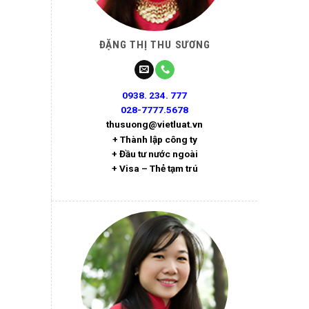
ĐẶNG THỊ THU SƯƠNG
0938. 234. 777
028-7777.5678
thusuong@vietluat.vn
+ Thành lập công ty
+ Đầu tư nước ngoài
+ Visa – Thẻ tạm trú