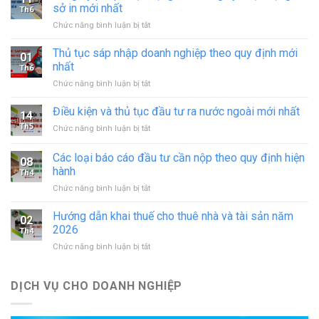
sở in mới nhất
Th6
ở
Chức năng bình luận bị tắt
Xin
giấy
Thủ tục sáp nhập doanh nghiệp theo quy định mới
01
phép
nhất
Th6
hoạt
ở
Chức năng bình luận bị tắt
động
Thủ
in
tục
Điều kiện và thủ tục đầu tư ra nước ngoài mới nhất
–
14
sáp
đăng
Th5
ở
Chức năng bình luận bị tắt
nhập
ký
Điều
doanh
hoạt
kiện
Các loại báo cáo đầu tư cần nộp theo quy định hiện
nghiệp
động
08
và
theo
hành
cơ
Th4
thủ
quy
sở
ở
Chức năng bình luận bị tắt
tục
định
in
Các
đầu
mới
mới
loại
tư
Hướng dẫn khai thuế cho thuê nhà và tài sản năm
nhất
02
nhất
báo
ra
2026
Th4
cáo
nước
ở
Chức năng bình luận bị tắt
đầu
ngoài
Hướng
tư
mới
dẫn
cần
nhất
khai
DỊCH VỤ CHO DOANH NGHIỆP
nộp
thuế
theo
cho
quy
thuê