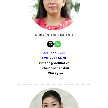
NGUYỄN THỊ KIM ANH
091. 777. 3253
028-7777.5678
kimanh@vietluat.vn
+ Khai thuế ban đầu
+ Chữ ký số