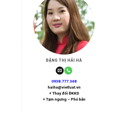
ĐẶNG THỊ HẢI HÀ
0938.777.348
haiha@vietluat.vn
+ Thay đổi ĐKKD
+ Tạm ngưng – Phó bản