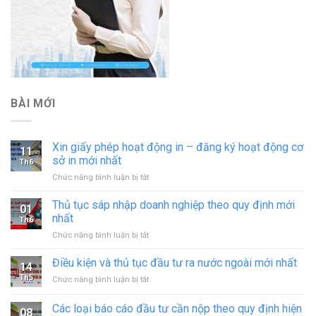
BÀI MỚI
Xin giấy phép hoạt động in – đăng ký hoạt động cơ
11
sở in mới nhất
Th6
ở
Chức năng bình luận bị tắt
Xin
giấy
Thủ tục sáp nhập doanh nghiệp theo quy định mới
01
phép
nhất
Th6
hoạt
ở
Chức năng bình luận bị tắt
động
Thủ
in
tục
Điều kiện và thủ tục đầu tư ra nước ngoài mới nhất
–
14
sáp
đăng
Th5
ở
Chức năng bình luận bị tắt
nhập
ký
Điều
doanh
hoạt
kiện
Các loại báo cáo đầu tư cần nộp theo quy định hiện
nghiệp
động
08
và