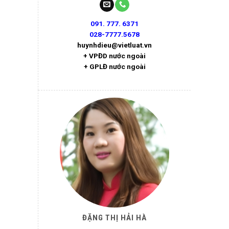
091. 777. 6371
028-7777.5678
huynhdieu@vietluat.vn
+ VPĐD nước ngoài
+ GPLĐ nước ngoài
ĐẶNG THỊ HẢI HÀ