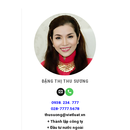
ĐẶNG THỊ THU SƯƠNG
0938. 234. 777
028-7777.5678
thusuong@vietluat.vn
+ Thành lập công ty
+ Đầu tư nước ngoài