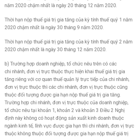
năm 2020 chậm nhất là ngày 20 tháng 12 năm 2020.
Thời hạ
n
nộp thuế giá trị gia tăng của kỳ tính thuế quý 1 năm
2020 chậm nhất là ngày 30 tháng 9 năm 2020.
Thời hạn nộp thuế giá trị gia tăng của kỳ tính thuế quý 2 năm
2020 chậm nhất là ngày 30 tháng 12 năm 2020.
b)
Trường hợp doanh nghiệp, tổ chức nêu trên c
ó
các
ch
i
nh
á
nh, đơn vị trực thuộc thực hiện khai thuế gi
á
trị gia
tăng riêng với cơ quan thu
ế
quản lý trực tiếp của chi nhánh,
đơn vị trực thuộc th
ì
các chi nhánh, đ
ơ
n vị trực thuộc cũng
thuộc đối tượng được gia hạn nộp thuế gi
á
trị gia tăng.
Trường hợp chi nhánh, đơn vị trực thuộc của doanh nghiệp,
t
ổ
ch
ứ
c nêu tại khoản 1, khoản 2 và khoản 3 Điều 2 Nghị
định này không c
ó
hoạt động sản xuất kinh doanh thuộc
ngành kinh tế, lĩnh vực được gia hạn thì chi nhánh, đ
ơ
n vị trực
thuộc không thuộc đối tượng được gia hạn nộp thu
ế
gi
á
trị