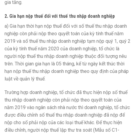
gia tăng.
2.
Gia hạn nộp thuế đố
i với
thuế thu nhập doanh nghiệp
a)
Gia hạn thời hạn nộp thuế đối với số thuế thu nhập doanh
nghiệp còn phải nộp theo quyết toán của kỳ tính thuế năm
2019 và số thuế thu nhập doanh nghiệp tạm nộp quý 1, quý 2
của kỳ tính thuế năm 2020 của doanh nghiệp, tổ chức là
người nộp thuế thu nhập doanh nghiệp thuộc đ
ối
tượng nêu
trên. Thời gian g
i
a hạn là 05 tháng, k
ể
từ ngày kết thúc thời
hạn nộp thuế thu nhập doanh nghiệp theo quy định của pháp
luật về quản lý thuế.
Trường hợp doanh nghiệp, tổ chức đã thực hiện nộp số thuế
thu nhập doanh nghiệp còn phải nộp theo quy
ế
t toán của
năm 2019 vào ngân s
á
ch nhà nước thì doanh nghiệp, tổ chức
được điều chỉnh số thuế thu nhập doanh nghiệp đã nộp để
nộp cho số phải nộp của các loại thuế khác. Đ
ể
thực hiện
điều chỉnh, người nộp thuế lập thư tra soát (M
ẫ
u số C
1
-