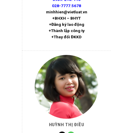
028-7777.5678
minhhien@vietluat.vn
+BHXH – BHYT
+Đăng ký lao động
+Thành lập công ty
+Thay đổi ĐKKD
HUỲNH THỊ ĐIỀU