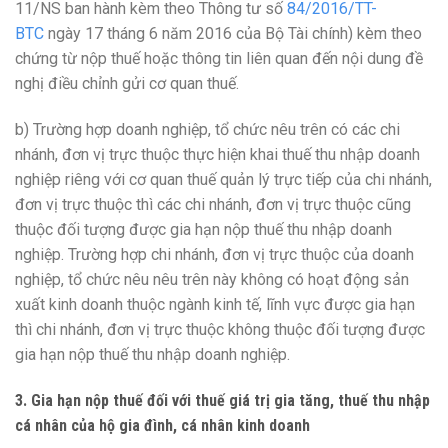
11/NS ban hành kèm theo Thông tư số
84/2016/TT-
BTC
ngày 17 tháng 6 n
ă
m 2016 của Bộ Tài chính) kèm theo
chứng từ nộp thuế hoặc thông tin liên quan đ
ế
n nội dung đề
nghị điều chỉnh gửi cơ quan thuế.
b)
Trường hợp doanh nghiệp, tổ chức nêu trên c
ó
các chi
nhánh, đơn vị trực thuộc thực hiện khai thuế thu nhập doanh
nghiệp riêng với cơ quan thuế quản lý trực tiếp của chi nhánh,
đ
ơ
n vị trực thuộc thì các chi nhánh, đơn vị trực thuộc cũng
thuộc đối tượng được gia hạn nộp thuế thu nhập doanh
nghiệp. Trường hợp chi nhánh, đơn vị trực thuộc của doanh
nghiệp, tổ chức nêu nêu trên này không có hoạt động s
ả
n
xu
ấ
t kinh doanh thuộc ngành kinh t
ế
, lĩnh vực được gia hạn
thì chi nhánh, đơn vị trực thuộc không thuộc đối tượng được
gia hạn nộp thuế thu nhập doanh nghiệp.
3.
Gia hạn nộp thuế đ
ố
i với thuế giá trị gia tăng, thuế thu nhập
cá nhân của hộ gia đình, cá nhân kinh doanh