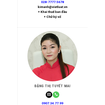
028-7777.5678
kimanh@vietluat.vn
+ Khai thuế ban đầu
+ Chữ ký số
ĐẶNG THỊ TUYẾT MAI
0907.34.77.99