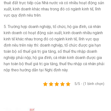
thuê đ
ấ
t trực tiếp của Nhà nước và có nhiều hoạt động s
ả
n
xuất, kinh doanh khác nhau trong đ
ó
c
ó
ngành kinh tế, lĩnh
vực quy định nêu trên.
5.
Trường hợp doanh nghiệp, tổ chức, hộ gia đình, c
á
nhân
kinh doanh có hoạt động sản xuất, kinh doanh nhiều ngành
kinh tế khác nhau trong đ
ó
có ngành kinh tế, lĩnh vực quy
định nêu trên
này thì: doanh nghiệp, tổ chức được g
i
a hạn
toàn bộ s
ố
thu
ế
giá trị gia tăng, số thuế thu nhập doanh
nghiệp ph
ải
nộp; hộ gia đình, cá nhân kinh doanh được gia
hạn toàn bộ thuế giá trị gia tăng, thuế thu nhập cá nhân phải
nộp theo hướng dẫn tại Nghị định này.
5/5 - (1 bình chọn)