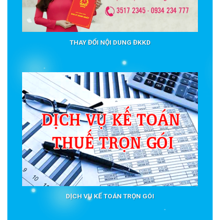
THAY ĐỔI NỘI DUNG ĐKKD
DỊCH VỤ KẾ TOÁN TRỌN GÓI