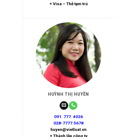
+ Visa – Thẻ tạm trú
HUỲNH THỊ HUYỀN
091. 777. 4026
028-7777.5678
huyen@vietluat.vn
+ Thành lập công ty