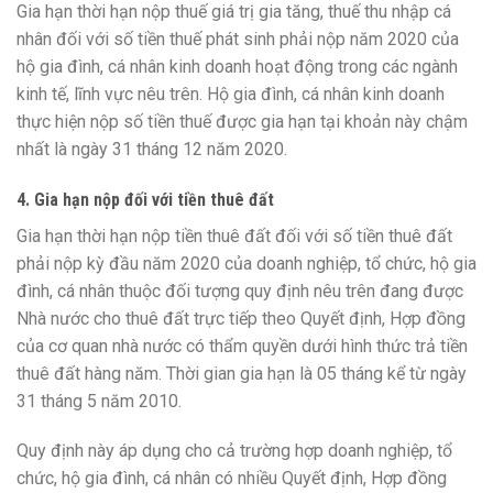
Gia hạn thời hạn nộp thuế giá trị gia tăng, thuế thu nhập cá
nhân đối với số tiền thuế phát sinh phải nộp năm 2020 của
hộ gia đình, cá nhân kinh doanh hoạt động trong các ngành
kinh tế, lĩnh vực nêu trên. Hộ gia đình, cá nhân kinh doanh
thực hiện nộp số tiền thuế được gia hạn tại khoản này chậm
nhất là ngày 31 tháng 12 năm 2020.
4.
Gia hạn nộp đ
ối với tiền thuê đất
Gia hạn thời hạn nộp tiền thuê đất đ
ố
i vớ
i
số tiền thuê đ
ấ
t
phải nộp kỳ đầu năm 2020 của doanh nghiệp, tổ chức, hộ gia
đình, cá nhân thuộc đố
i
tượng quy định nêu trên đang được
Nhà nước cho thuê đất trực tiếp theo Quyết định, Hợp đồng
của cơ quan nhà nước c
ó
thẩm quyền dưới hình thức trả tiền
thuê đất hàng năm. Thời gian gia hạn là 05 tháng kể từ ngày
31 tháng 5 năm 2010.
Quy định này áp dụng cho cả trường hợp doanh nghiệp, tổ
chức, hộ gia đình, cá nhân có nhiều Quyết định, Hợp đồng