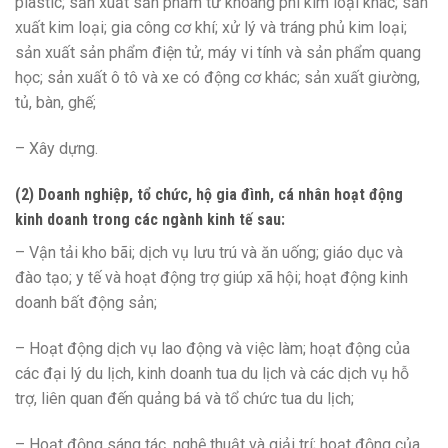
plastic; sản xuất sản phẩm từ khoáng phi kim loại khác; sản
xuất kim loại; gia công cơ khí; xử lý và tráng phủ kim loại;
sản xuất sản phẩm điện tử, máy vi tính và sản phẩm quang
học; sản xuất ô tô và xe có động cơ khác; sản xuất giường,
tủ, bàn, ghế;
– Xây dựng.
(2) Doanh nghiệp, tổ chức, hộ gia đình, cá nhân hoạt động
kinh doanh trong các ngành kinh tế sau:
– Vận tải kho bãi; dịch vụ lưu trú và ăn uống; giáo dục và
đào tạo; y tế và hoạt động trợ giúp xã hội; hoạt động kinh
doanh bất động sản;
– Hoạt động dịch vụ lao động và việc làm; hoạt động của
các đại lý du lịch, kinh doanh tua du lịch và các dịch vụ hỗ
trợ, liên quan đến quảng bá và tổ chức tua du lịch;
– Hoạt động sáng tác, nghệ thuật và giải trí; hoạt động của