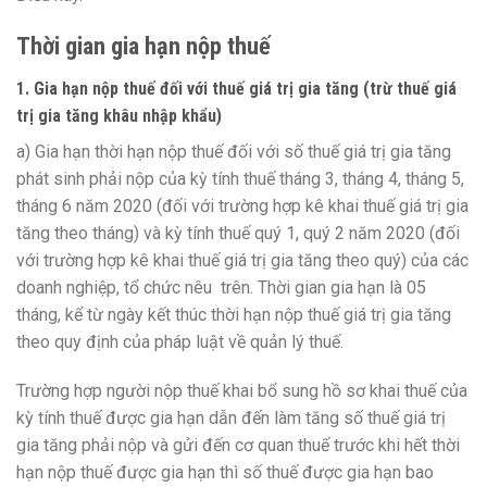
Thời gian gia hạn nộp thuế
1. Gia hạn nộp thuế đố
i với thuế giá trị gia tăng (trừ thuế giá
trị gia tăng khâu nhập khẩu)
a)
Gia hạn thời hạn nộp thuế đối với số thuế giá trị gia tăng
phát sinh phải nộp của kỳ tính thuế tháng 3, tháng 4, tháng 5,
tháng 6 năm 2020 (đ
ố
i với trường h
ợ
p kê khai thuế giá trị gia
tăng theo tháng) và kỳ tính thuế quý 1, quý 2 năm 2020 (đối
với trường hợp kê khai thuế giá trị gia tăng theo quý) của các
doanh nghiệp, tổ chức nêu trên. Thời gian gia hạn là 05
tháng, kể từ ngày kết thúc thời hạn nộp thuế giá trị gia tăng
theo quy định của pháp luật về quản lý thu
ế
.
Trường hợp người nộp thuế khai b
ổ
sung hồ sơ khai thuế của
kỳ tính thuế được gia hạn dẫn đ
ế
n làm tăng s
ố
thuế giá trị
gia tăng phải nộp và g
ửi
đến cơ quan thuế trước khi h
ế
t thời
hạn nộp thuế được gia hạn thì số thuế được gia hạn bao