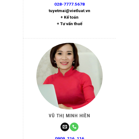
028-7777.5678
tuyetmai@vietluat.vn
+ Kế toán
+ Tư vấn thuế
VŨ THỊ MINH HIỀN
0909. 216. 116