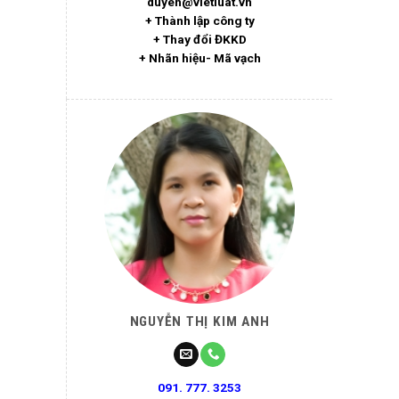
duyen@vietluat.vn
+ Thành lập công ty
+ Thay đổi ĐKKD
+ Nhãn hiệu- Mã vạch
NGUYỄN THỊ KIM ANH
091. 777. 3253