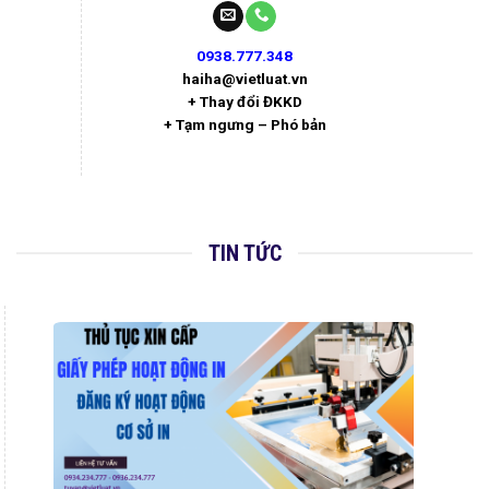
0938.777.348
haiha@vietluat.vn
+ Thay đổi ĐKKD
+ Tạm ngưng – Phó bản
TIN TỨC