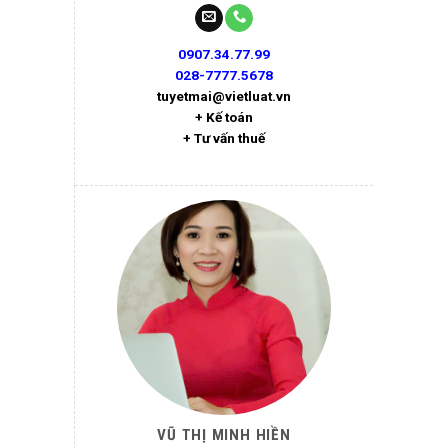
0907.34.77.99
028-7777.5678
tuyetmai@vietluat.vn
+ Kế toán
+ Tư vấn thuế
VŨ THỊ MINH HIỀN