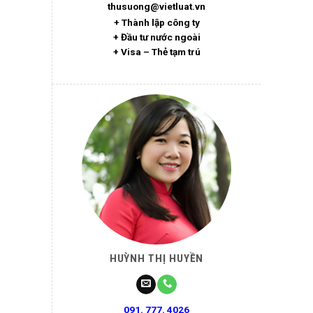
thusuong@vietluat.vn
+ Thành lập công ty
+ Đầu tư nước ngoài
+ Visa – Thẻ tạm trú
HUỲNH THỊ HUYỀN
091. 777. 4026