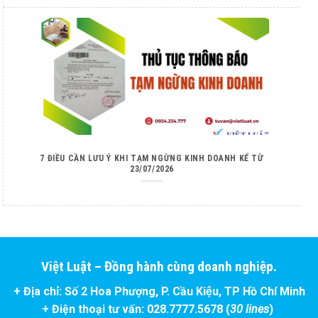
7 ĐIỀU CẦN LƯU Ý KHI TẠM NGỪNG KINH DOANH KỂ TỪ
23/07/2026
Việt Luật – Đồng hành cùng doanh nghiệp.
+ Địa chỉ: Số 2 Hoa Phượng, P. Cầu Kiệu, TP Hồ Chí Minh
+ Điện thoại tư vấn: 028.7777.5678 (
30 lines
)