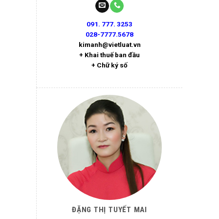
091. 777. 3253
028-7777.5678
kimanh@vietluat.vn
+ Khai thuế ban đầu
+ Chữ ký số
ĐẶNG THỊ TUYẾT MAI