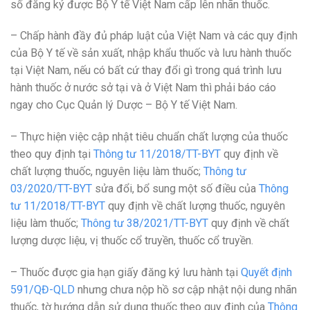
số đăng ký được Bộ Y tế Việt Nam cấp lên nhãn thuốc.
– Chấp hành đầy đủ pháp luật của Việt Nam và các quy định
của Bộ Y tế về sản xuất, nhập khẩu thuốc và lưu hành thuốc
tại Việt Nam, nếu có bất cứ thay đổi gì trong quá trình lưu
hành thuốc ở nước sở tại và ở Việt Nam thì phải báo cáo
ngay cho Cục Quản lý Dược – Bộ Y tế Việt Nam.
– Thực hiện việc cập nhật tiêu chuẩn chất lượng của thuốc
theo quy định tại
Thông tư 11/2018/TT-BYT
quy định về
chất lượng thuốc, nguyên liệu làm thuốc;
Thông tư
03/2020/TT-BYT
sửa đổi, bổ sung một số điều của
Thông
tư 11/2018/TT-BYT
quy định về chất lượng thuốc, nguyên
liệu làm thuốc;
Thông tư 38/2021/TT-BYT
quy định về chất
lượng dược liệu, vị thuốc cổ truyền, thuốc cổ truyền.
– Thuốc được gia hạn giấy đăng ký lưu hành tại
Quyết định
591/QĐ-QLD
nhưng chưa nộp hồ sơ cập nhật nội dung nhãn
thuốc, tờ hướng dẫn sử dụng thuốc theo quy định của
Thông