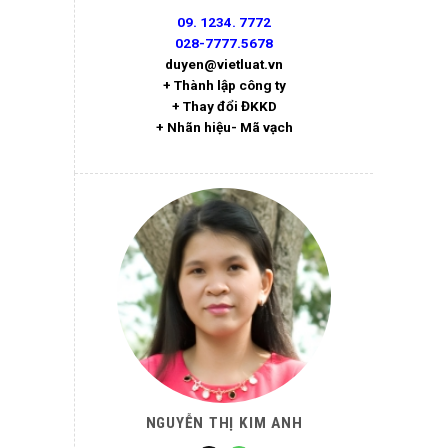
09. 1234. 7772
028-7777.5678
duyen@vietluat.vn
+ Thành lập công ty
+ Thay đổi ĐKKD
+ Nhãn hiệu- Mã vạch
NGUYỄN THỊ KIM ANH