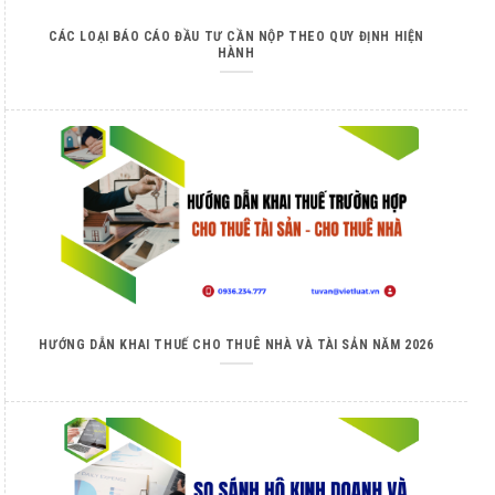
CÁC LOẠI BÁO CÁO ĐẦU TƯ CẦN NỘP THEO QUY ĐỊNH HIỆN
HÀNH
HƯỚNG DẪN KHAI THUẾ CHO THUÊ NHÀ VÀ TÀI SẢN NĂM 2026