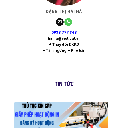
ĐẶNG THỊ HẢI HÀ
0938.777.348
haiha@vietluat.vn
+ Thay đổi ĐKKD
+ Tạm ngưng – Phó bản
TIN TỨC