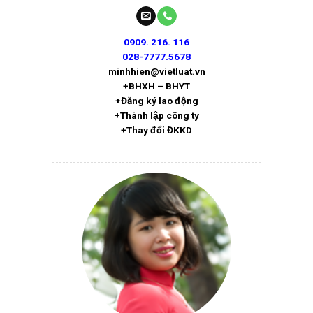
0909. 216. 116
028-7777.5678
minhhien@vietluat.vn
+BHXH – BHYT
+Đăng ký lao động
+Thành lập công ty
+Thay đổi ĐKKD