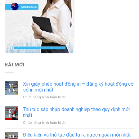
BÀI MỚI
Xin giấy phép hoạt động in – đăng ký hoạt động cơ
11
sở in mới nhất
Th6
ở
Chức năng bình luận bị tắt
Xin
giấy
Thủ tục sáp nhập doanh nghiệp theo quy định mới
01
phép
nhất
Th6
hoạt
ở
Chức năng bình luận bị tắt
động
Thủ
in
tục
Điều kiện và thủ tục đầu tư ra nước ngoài mới nhất
–
14
sáp