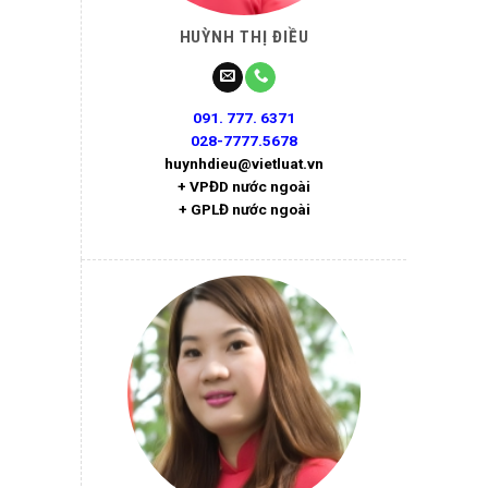
HUỲNH THỊ ĐIỀU
091. 777. 6371
028-7777.5678
huynhdieu@vietluat.vn
+ VPĐD nước ngoài
+ GPLĐ nước ngoài