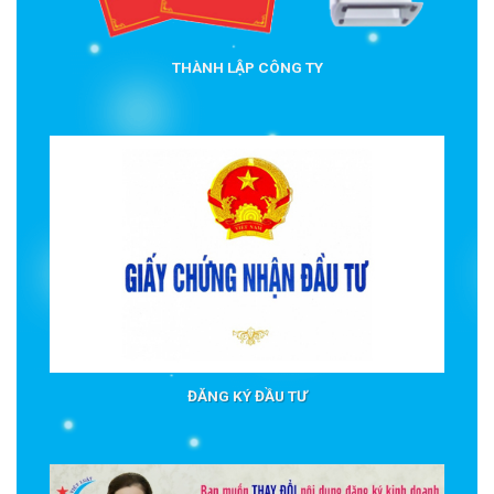
THÀNH LẬP CÔNG TY
ĐĂNG KÝ ĐẦU TƯ