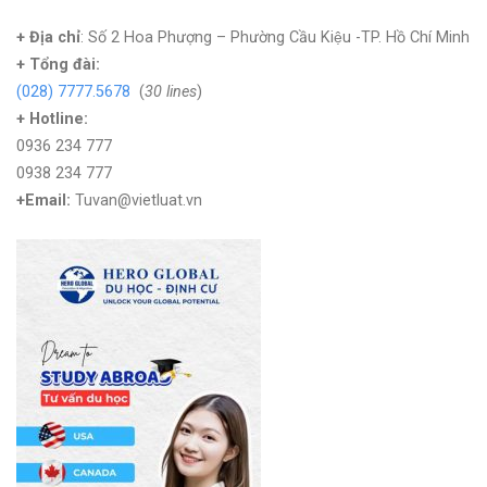
+ Địa chỉ
: Số 2 Hoa Phượng – Phường Cầu Kiệu -TP. Hồ Chí Minh
+
Tổng đài:
(028) 7777.5678
(
30 lines
)
+ Hotline:
0936 234 777
0938 234 777
+Email:
Tuvan@vietluat.vn