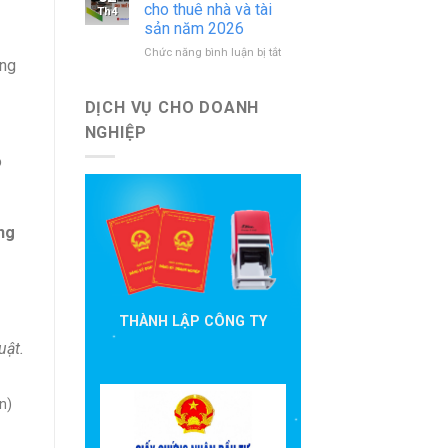
báo
nước
cho thuê nhà và tài
Th4
cáo
ngoài
sản năm 2026
đầu
mới
ở
Chức năng bình luận bị tắt
tư
nhất
ộng
Hướng
cần
dẫn
nộp
khai
theo
DỊCH VỤ CHO DOANH
thuế
quy
NGHIỆP
cho
định
thuê
hiện
o
nhà
hành
và
tài
sản
ng
năm
2026
THÀNH LẬP CÔNG TY
uật.
n)