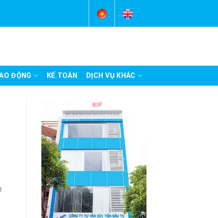
AO ĐỘNG
KẾ TOÁN
DỊCH VỤ KHÁC
m