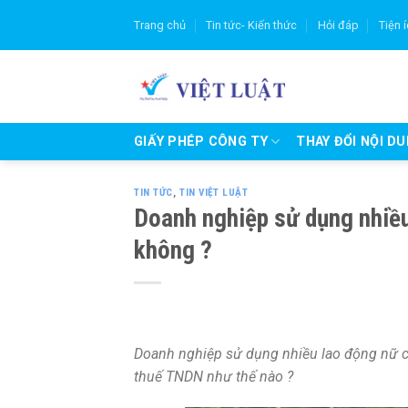
Skip
Trang chủ
Tin tức- Kiến thức
Hỏi đáp
Tiện 
to
content
GIẤY PHÉP CÔNG TY
THAY ĐỔI NỘI D
TIN TỨC
,
TIN VIỆT LUẬT
Doanh nghiệp sử dụng nhiề
không ?
Doanh nghiệp sử dụng nhiều lao động nữ 
thuế TNDN như thế nào ?