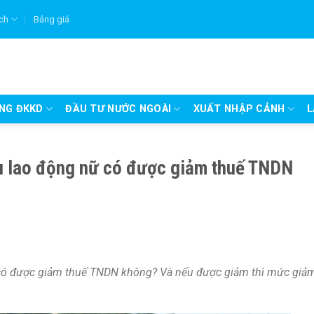
ích
Bảng giá
UNG ĐKKD
ĐẦU TƯ NƯỚC NGOÀI
XUẤT NHẬP CẢNH
L
u lao động nữ có được giảm thuế TNDN
có được giảm thuế TNDN không? Và nếu được giảm thì mức giả