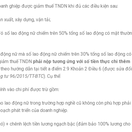
oanh ghiệp được giảm thuế TNDN khi đủ các điều kiện sau:
 xuất, xây dựng, vận tải;
đó số lao động nữ chiếm trên 50% tổng số lao động có mặt thườ
 động nữ mà số lao động nữ chiếm trên 30% tổng số lao động có
 giảm thuế TNDN
phải nộp tương ứng với số tiền thực chi thêm
theo hướng dẫn tại tiết a điểm 2.9 Khoản 2 Điều 6 (được sửa đổi
g tư 96/2015/TT-BTC
). Cụ thể:
ính vào chi phí được trừ gồm:
cho lao động nữ trong trường hợp nghề cũ không còn phù hợp phải
oạch phát triển của doanh nghiệp.
 có) + chênh lệch tiền lương ngạch bậc (đảm bảo 100% lương cho