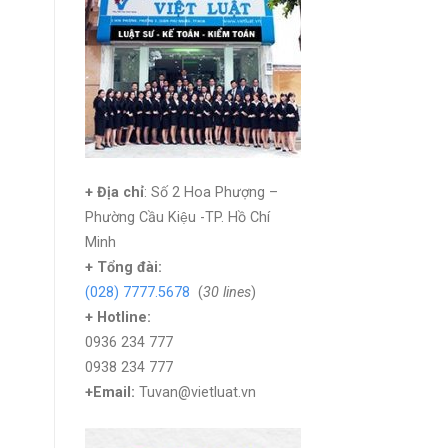
+ Địa chỉ
: Số 2 Hoa Phượng –
Phường Cầu Kiệu -TP. Hồ Chí
Minh
+
Tổng đài:
(028) 7777.5678
(
30 lines
)
+ Hotline:
0936 234 777
0938 234 777
+Email:
Tuvan@vietluat.vn