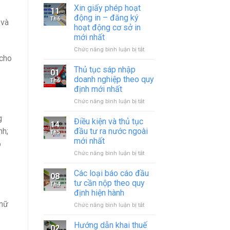
Xin giấy phép hoạt
11
động in – đăng ký
Th6
 và
hoạt động cơ sở in
mới nhất
ở
Chức năng bình luận bị tắt
 cho
Xin
giấy
Thủ tục sáp nhập
01
phép
doanh nghiệp theo quy
Th6
hoạt
định mới nhất
động
ở
Chức năng bình luận bị tắt
in
Thủ
–
g
tục
đăng
Điều kiện và thủ tục
14
sáp
ký
đầu tư ra nước ngoài
nh;
Th5
nhập
hoạt
mới nhất
o
doanh
động
ở
Chức năng bình luận bị tắt
nghiệp
cơ
Điều
theo
sở
kiện
quy
in
Các loại báo cáo đầu
08
và
định
mới
tư cần nộp theo quy
Th4
thủ
mới
nhất
định hiện hành
tục
nhất
 nữ
ở
Chức năng bình luận bị tắt
đầu
Các
tư
loại
ra
Hướng dẫn khai thuế
02