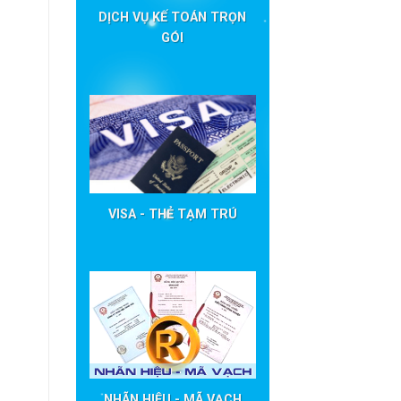
DỊCH VỤ KẾ TOÁN TRỌN
GÓI
VISA - THẺ TẠM TRÚ
NHÃN HIỆU - MÃ VẠCH