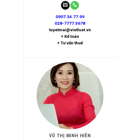
0907.34.77.99
028-7777.5678
tuyetmai@vietluat.vn
+ Kế toán
+ Tư vấn thuế
VŨ THỊ MINH HIỀN