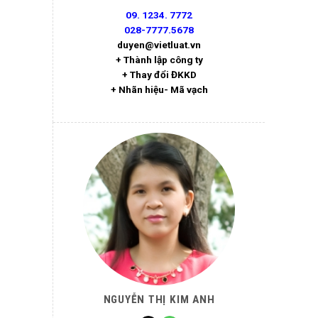
09. 1234. 7772
028-7777.5678
duyen@vietluat.vn
+ Thành lập công ty
+ Thay đổi ĐKKD
+ Nhãn hiệu- Mã vạch
NGUYỄN THỊ KIM ANH