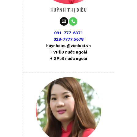
HUỲNH THỊ ĐIỀU
091. 777. 6371
028-7777.5678
huynhdieu@vietluat.vn
+ VPĐD nước ngoài
+ GPLĐ nước ngoài