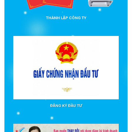
THÀNH LẬP CÔNG TY
ĐĂNG KÝ ĐẦU TƯ