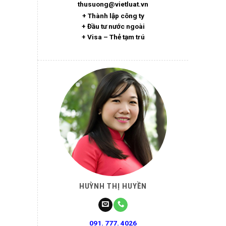
thusuong@vietluat.vn
+ Thành lập công ty
+ Đầu tư nước ngoài
+ Visa – Thẻ tạm trú
HUỲNH THỊ HUYỀN
091. 777. 4026