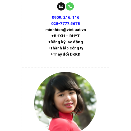
0909. 216. 116
028-7777.5678
minhhien@vietluat.vn
+BHXH – BHYT
+Đăng ký lao động
+Thành lập công ty
+Thay đổi ĐKKD