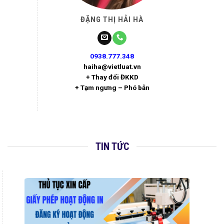
ĐẶNG THỊ HẢI HÀ
0938.777.348
haiha@vietluat.vn
+ Thay đổi ĐKKD
+ Tạm ngưng – Phó bản
TIN TỨC