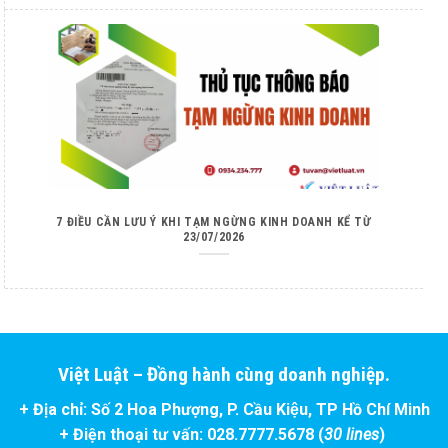
7 ĐIỀU CẦN LƯU Ý KHI TẠM NGỪNG KINH DOANH KỂ TỪ
23/07/2026
Việt Luật – Đồng hành cùng doanh nghiệp.
+ Địa chỉ: Số 2 Hoa Phượng, P. Cầu Kiệu, TP Hồ Chí Minh
+ Điện thoại tư vấn: 028.7777.5678 (
30 lines
)