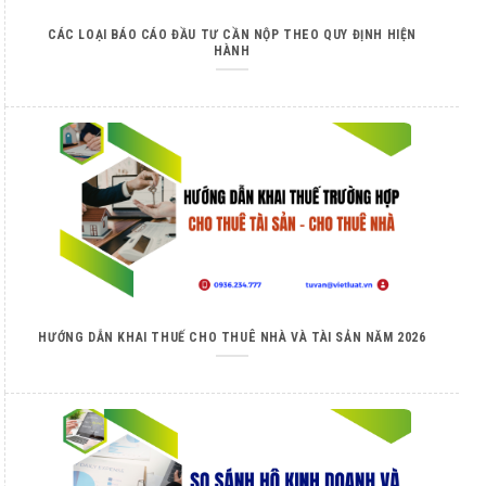
CÁC LOẠI BÁO CÁO ĐẦU TƯ CẦN NỘP THEO QUY ĐỊNH HIỆN
HÀNH
HƯỚNG DẪN KHAI THUẾ CHO THUÊ NHÀ VÀ TÀI SẢN NĂM 2026