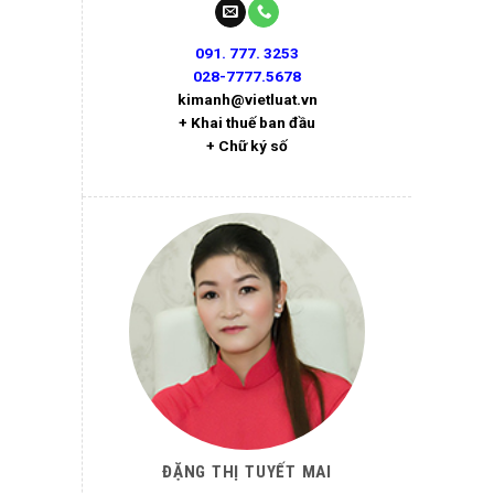
091. 777. 3253
028-7777.5678
kimanh@vietluat.vn
+ Khai thuế ban đầu
+ Chữ ký số
ĐẶNG THỊ TUYẾT MAI