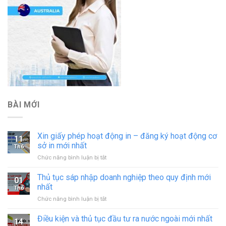
BÀI MỚI
Xin giấy phép hoạt động in – đăng ký hoạt động cơ
11
sở in mới nhất
Th6
ở
Chức năng bình luận bị tắt
Xin
giấy
Thủ tục sáp nhập doanh nghiệp theo quy định mới
01
phép
nhất
Th6
hoạt
ở
Chức năng bình luận bị tắt
động
Thủ
in
tục
Điều kiện và thủ tục đầu tư ra nước ngoài mới nhất
–
14
sáp
đăng