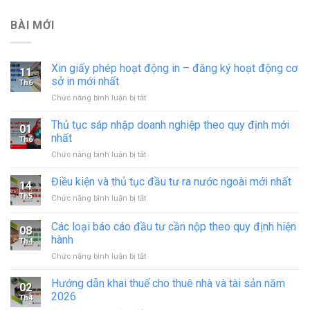
BÀI MỚI
Xin giấy phép hoạt động in – đăng ký hoạt động cơ
11
sở in mới nhất
Th6
ở
Chức năng bình luận bị tắt
Xin
giấy
Thủ tục sáp nhập doanh nghiệp theo quy định mới
01
phép
nhất
Th6
hoạt
ở
Chức năng bình luận bị tắt
động
Thủ
in
tục
Điều kiện và thủ tục đầu tư ra nước ngoài mới nhất
–
14
sáp
đăng
Th5
ở
Chức năng bình luận bị tắt
nhập
ký
Điều
doanh
hoạt
kiện
Các loại báo cáo đầu tư cần nộp theo quy định hiện
nghiệp
động
08
và
theo
hành
cơ
Th4
thủ
quy
sở
ở
Chức năng bình luận bị tắt
tục
định
in
Các
đầu
mới
mới
loại
tư
Hướng dẫn khai thuế cho thuê nhà và tài sản năm
nhất
02
nhất
báo
ra
2026
Th4
cáo
nước