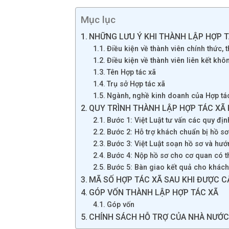
Mục lục
NHỮNG LƯU Ý KHI THÀNH LẬP HỢP 
Điều kiện về thành viên chính thức, t
Điều kiện về thành viên liên kết kh
Tên Hợp tác xã
Trụ sở Hợp tác xã
Ngành, nghề kinh doanh của Hợp tá
QUY TRÌNH THÀNH LẬP HỢP TÁC XÃ 
Bước 1: Việt Luật tư vấn các quy địn
Bước 2: Hỗ trợ khách chuẩn bị hồ sơ
Bước 3: Việt Luật soạn hồ sơ và hư
Bước 4: Nộp hồ sơ cho cơ quan có 
Bước 5: Bàn giao kết quả cho khác
MÃ SỐ HỢP TÁC XÃ SAU KHI ĐƯỢC 
GÓP VỐN THÀNH LẬP HỢP TÁC XÃ
Góp vốn
CHÍNH SÁCH HỖ TRỢ CỦA NHÀ NƯỚC 