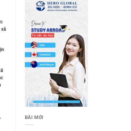
ức
 xã
ện
xã
ác
h
BÀI MỚI
p