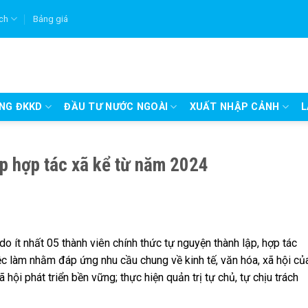
ích
Bảng giá
UNG ĐKKD
ĐẦU TƯ NƯỚC NGOÀI
XUẤT NHẬP CẢNH
L
lập hợp tác xã kể từ năm 2024
do ít nhất 05 thành viên chính thức tự nguyện thành lập, hợp tác
iệc làm nhằm đáp ứng nhu cầu chung về kinh tế, văn hóa, xã hội củ
ội phát triển bền vững; thực hiện quản trị tự chủ, tự chịu trách