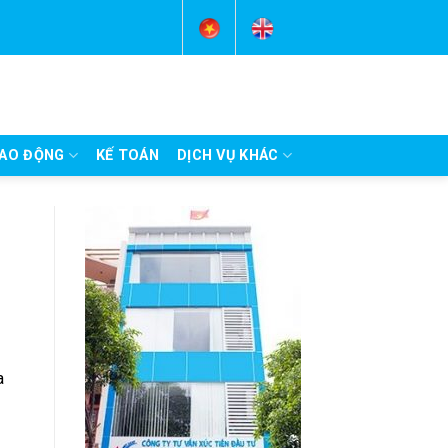
AO ĐỘNG
KẾ TOÁN
DỊCH VỤ KHÁC
a