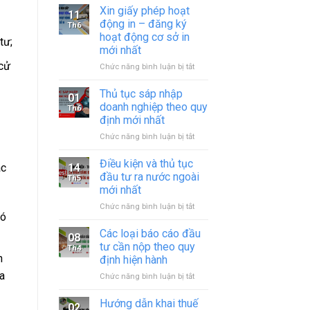
Xin giấy phép hoạt
11
động in – đăng ký
Th6
hoạt động cơ sở in
tư;
mới nhất
 cử
ở
Chức năng bình luận bị tắt
Xin
giấy
Thủ tục sáp nhập
01
phép
doanh nghiệp theo quy
Th6
hoạt
định mới nhất
động
ở
Chức năng bình luận bị tắt
in
Thủ
–
tục
đăng
Điều kiện và thủ tục
14
ác
sáp
ký
đầu tư ra nước ngoài
Th5
nhập
hoạt
mới nhất
doanh
động
ở
Chức năng bình luận bị tắt
nghiệp
cơ
có
Điều
theo
sở
kiện
quy
in
Các loại báo cáo đầu
08
và
định
mới
tư cần nộp theo quy
Th4
thủ
mới
nhất
n
định hiện hành
tục
nhất
a
ở
Chức năng bình luận bị tắt
đầu
Các
tư
loại
ra
Hướng dẫn khai thuế
02