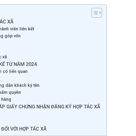
TÁC XÃ
hành viên liên kết
ông góp vốn
c xã
KỂ TỪ NĂM 2024
h có liên quan
ớng dẫn khách ký tên
thẩm quyền
h hàng
CẤP GIẤY CHỨNG NHẬN ĐĂNG KÝ HỢP TÁC XÃ
ĐỐI VỚI HỢP TÁC XÃ