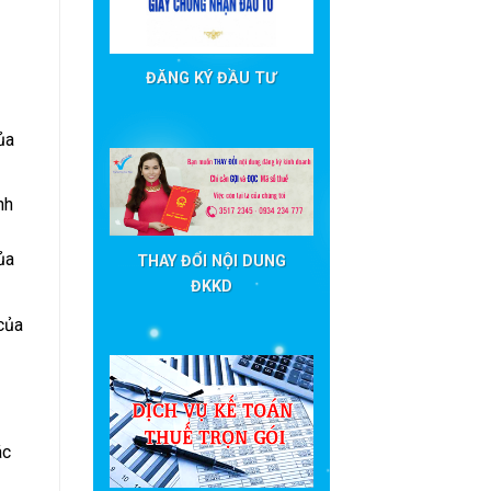
ĐĂNG KÝ ĐẦU TƯ
ủa
nh
ủa
THAY ĐỔI NỘI DUNG
ĐKKD
của
ác