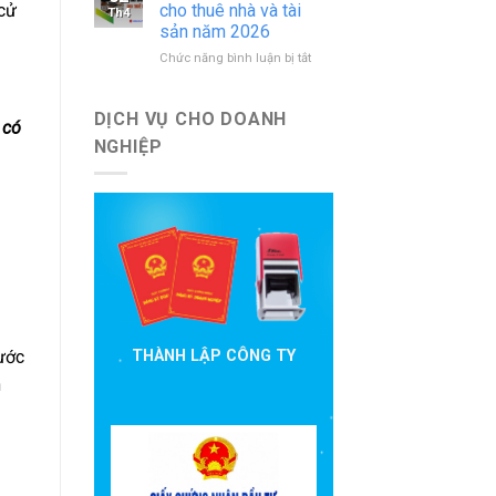
báo
nước
cho thuê nhà và tài
 cử
Th4
cáo
ngoài
sản năm 2026
đầu
mới
ở
Chức năng bình luận bị tắt
tư
nhất
Hướng
cần
dẫn
nộp
khai
theo
DỊCH VỤ CHO DOANH
 có
thuế
quy
NGHIỆP
cho
định
thuê
hiện
nhà
hành
và
tài
sản
năm
2026
nước
THÀNH LẬP CÔNG TY
h