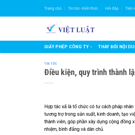
Skip
Trang chủ
Tin tức- Kiến thức
Hỏi đáp
Tiện 
to
content
GIẤY PHÉP CÔNG TY
THAY ĐỔI NỘI D
TIN TỨC
Điều kiện, quy trình thành 
Hợp tác xã là tổ chức có tư cách pháp nhân 
tương trợ trong sản xuất, kinh doanh, tạo v
thành viên, góp phần xây dựng cộng đồng xã h
nhiệm, bình đẳng và dân chủ.