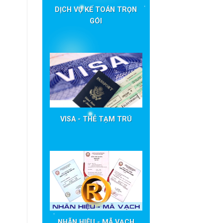
DỊCH VỤ KẾ TOÁN TRỌN
GÓI
VISA - THẺ TẠM TRÚ
NHÃN HIỆU - MÃ VẠCH