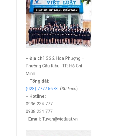
+ Địa chỉ
: Số 2 Hoa Phượng –
Phường Cầu Kiệu -TP. Hồ Chí
Minh
+
Tổng đài:
(028) 7777.5678
(
30 lines
)
+ Hotline:
0936 234 777
0938 234 777
+Email:
Tuvan@vietluat.vn