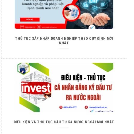
THỦ TỤC SÁP NHẬP DOANH NGHIỆP THEO QUY ĐỊNH MỚI
NHẤT
ĐIỀU KIỆN VÀ THỦ TỤC ĐẦU TƯ RA NƯỚC NGOÀI MỚI NHẤT