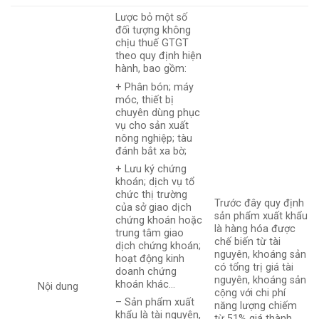
Lược bỏ một số
đối tượng không
chịu thuế GTGT
theo quy định hiện
hành, bao gồm:
+ Phân bón; máy
móc, thiết bị
chuyên dùng phục
vụ cho sản xuất
nông nghiệp; tàu
đánh bắt xa bờ;
+ Lưu ký chứng
khoán; dịch vụ tổ
chức thị trường
Trước đây quy định
của sở giao dịch
sản phẩm xuất khẩu
chứng khoán hoặc
là hàng hóa được
trung tâm giao
chế biến từ tài
dịch chứng khoán;
nguyên, khoáng sản
hoạt động kinh
có tổng trị giá tài
doanh chứng
nguyên, khoáng sản
khoán khác…
Nội dung
cộng với chi phí
– Sản phẩm xuất
năng lượng chiếm
khẩu là tài nguyên,
từ 51% giá thành