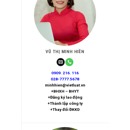
VŨ THỊ MINH HIỀN
0909. 216. 116
028-7777.5678
minhhien@vietluat.vn
+BHXH – BHYT
+Đăng ký lao động
+Thành lập công ty
+Thay đổi ĐKKD