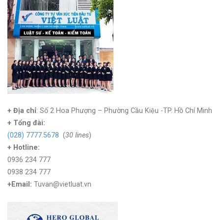
+ Địa chỉ
: Số 2 Hoa Phượng – Phường Cầu Kiệu -TP. Hồ Chí Minh
+
Tổng đài:
(028) 7777.5678
(
30 lines
)
+ Hotline:
0936 234 777
0938 234 777
+Email:
Tuvan@vietluat.vn