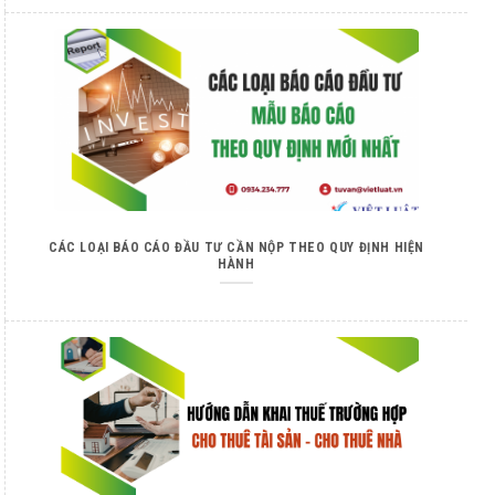
CÁC LOẠI BÁO CÁO ĐẦU TƯ CẦN NỘP THEO QUY ĐỊNH HIỆN
HÀNH