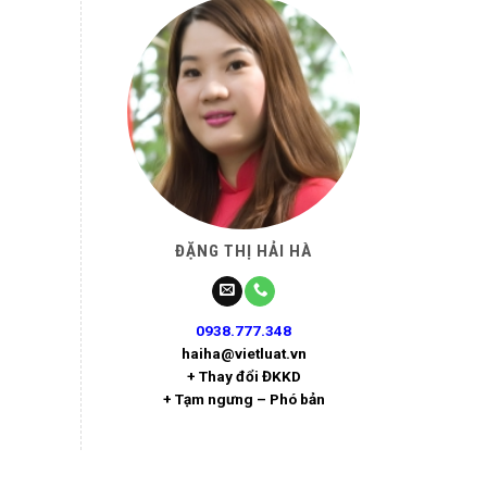
ĐẶNG THỊ HẢI HÀ
0938.777.348
haiha@vietluat.vn
+ Thay đổi ĐKKD
+ Tạm ngưng – Phó bản