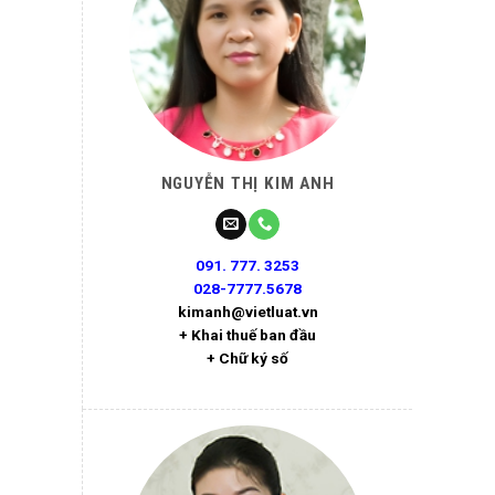
NGUYỄN THỊ KIM ANH
091. 777. 3253
028-7777.5678
kimanh@vietluat.vn
+ Khai thuế ban đầu
+ Chữ ký số