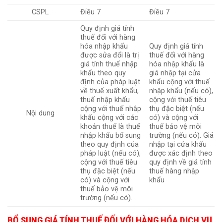
CSPL
Điều 7
Điều 7
Quy định giá tính
thuế đối với hàng
hóa nhập khẩu
Quy định giá tính
được sửa đổi là trị
thuế đối với hàng
giá tính thuế nhập
hóa nhập khẩu là
khẩu theo quy
giá nhập tại cửa
định của pháp luật
khẩu cộng với thuế
về thuế xuất khẩu,
nhập khẩu (nếu có),
thuế nhập khẩu
cộng với thuế tiêu
cộng với thuế nhập
thụ đặc biệt (nếu
Nội dung
khẩu cộng với các
có) và cộng với
khoản thuế là thuế
thuế bảo vệ môi
nhập khẩu bổ sung
trường (nếu có). Giá
theo quy định của
nhập tại cửa khẩu
pháp luật (nếu có),
được xác định theo
cộng với thuế tiêu
quy định về giá tính
thụ đặc biệt (nếu
thuế hàng nhập
có) và cộng với
khẩu
thuế bảo vệ môi
trường (nếu có).
BỔ SUNG GIÁ TÍNH THUẾ ĐỐI VỚI HÀNG HÓA DỊCH VỤ