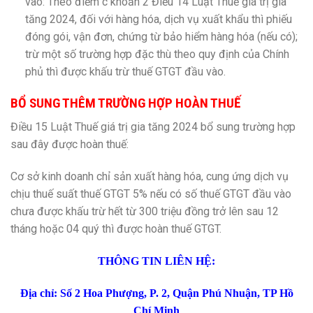
vào: Theo điểm c khoản 2 Điều 14 Luật Thuế giá trị gia
tăng 2024, đối với hàng hóa, dịch vụ xuất khẩu thì phiếu
đóng gói, vận đơn, chứng từ bảo hiểm hàng hóa (nếu có);
trừ một số trường hợp đặc thù theo quy định của Chính
phủ thì được khấu trừ thuế GTGT đầu vào.
BỔ SUNG THÊM TRƯỜNG HỢP HOÀN THUẾ
Điều 15 Luật Thuế giá trị gia tăng 2024 bổ sung trường hợp
sau đây được hoàn thuế:
Cơ sở kinh doanh chỉ sản xuất hàng hóa, cung ứng dịch vụ
chịu thuế suất thuế GTGT 5% nếu có số thuế GTGT đầu vào
chưa được khấu trừ hết từ 300 triệu đồng trở lên sau 12
tháng hoặc 04 quý thì được hoàn thuế GTGT.
THÔNG TI
N LIÊN HỆ:
Địa chỉ: Số 2 Hoa Phượng, P. 2, Quận Phú Nhuận, TP Hồ
Chí Minh