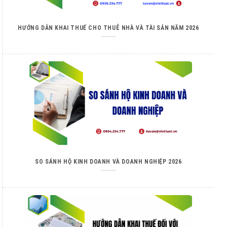
HƯỚNG DẪN KHAI THUẾ CHO THUÊ NHÀ VÀ TÀI SẢN NĂM 2026
SO SÁNH HỘ KINH DOANH VÀ DOANH NGHIỆP 2026