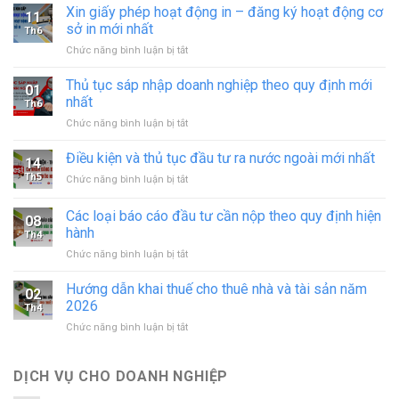
Xin giấy phép hoạt động in – đăng ký hoạt động cơ
11
sở in mới nhất
Th6
ở
Chức năng bình luận bị tắt
Xin
giấy
Thủ tục sáp nhập doanh nghiệp theo quy định mới
01
phép
nhất
Th6
hoạt
ở
Chức năng bình luận bị tắt
động
Thủ
in
tục
Điều kiện và thủ tục đầu tư ra nước ngoài mới nhất
–
14
sáp
đăng
Th5
ở
Chức năng bình luận bị tắt
nhập
ký
Điều
doanh
hoạt
kiện
Các loại báo cáo đầu tư cần nộp theo quy định hiện
nghiệp
động
08
và
theo
hành
cơ
Th4
thủ
quy
sở
ở
Chức năng bình luận bị tắt
tục
định
in
Các
đầu
mới
mới
loại
tư
Hướng dẫn khai thuế cho thuê nhà và tài sản năm
nhất
02
nhất
báo
ra
2026
Th4
cáo
nước
ở
Chức năng bình luận bị tắt
đầu
ngoài
Hướng
tư
mới
dẫn
cần
nhất
khai
DỊCH VỤ CHO DOANH NGHIỆP
nộp
thuế
theo