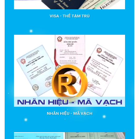
VISA - THẺ TẠM TRÚ
NHÃN HIỆU - MÃ VẠCH