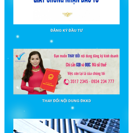
ĐĂNG KÝ ĐẦU TƯ
THAY ĐỔI NỘI DUNG ĐKKD