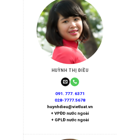
HUỲNH THỊ ĐIỀU
091. 777. 6371
028-7777.5678
huynhdieu@vietluat.vn
+ VPĐD nước ngoài
+ GPLĐ nước ngoài