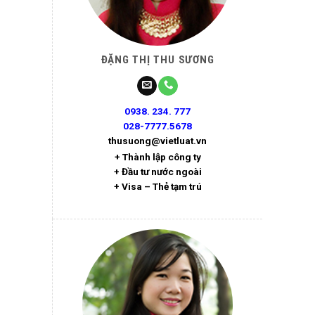
ĐẶNG THỊ THU SƯƠNG
0938. 234. 777
028-7777.5678
thusuong@vietluat.vn
+ Thành lập công ty
+ Đầu tư nước ngoài
+ Visa – Thẻ tạm trú