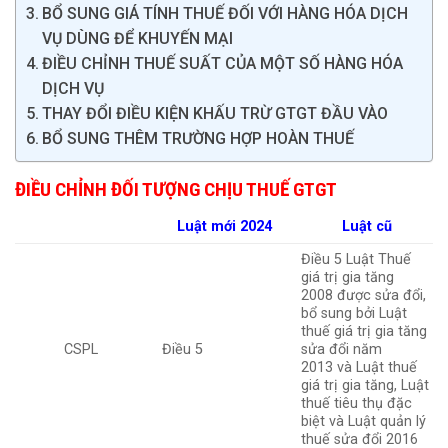
BỔ SUNG GIÁ TÍNH THUẾ ĐỐI VỚI HÀNG HÓA DỊCH
VỤ DÙNG ĐỂ KHUYẾN MẠI
ĐIỀU CHỈNH THUẾ SUẤT CỦA MỘT SỐ HÀNG HÓA
DỊCH VỤ
THAY ĐỔI ĐIỀU KIỆN KHẤU TRỪ GTGT ĐẦU VÀO
BỔ SUNG THÊM TRƯỜNG HỢP HOÀN THUẾ
ĐIỀU CHỈNH ĐỐI TƯỢNG CHỊU THUẾ GTGT
Luật mới 2024
Luật cũ
Điều 5 Luật Thuế
giá trị gia tăng
2008 được sửa đổi,
bổ sung bởi Luật
thuế giá trị gia tăng
CSPL
Điều 5
sửa đổi năm
2013 và Luật thuế
giá trị gia tăng, Luật
thuế tiêu thụ đặc
biệt và Luật quản lý
thuế sửa đổi 2016