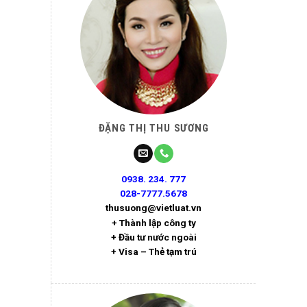
ĐẶNG THỊ THU SƯƠNG
0938. 234. 777
028-7777.5678
thusuong@vietluat.vn
+ Thành lập công ty
+ Đầu tư nước ngoài
+ Visa – Thẻ tạm trú