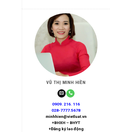
VŨ THỊ MINH HIỀN
0909. 216. 116
028-7777.5678
minhhien@vietluat.vn
+BHXH – BHYT
+Đăng ký lao động