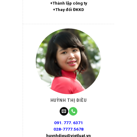
+Thành lập công ty
+Thay đổi ĐKKD
HUỲNH THỊ ĐIỀU
091. 777. 6371
028-7777.5678
huynhdieu@vietluat.vn