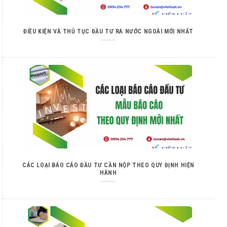
ĐIỀU KIỆN VÀ THỦ TỤC ĐẦU TƯ RA NƯỚC NGOÀI MỚI NHẤT
CÁC LOẠI BÁO CÁO ĐẦU TƯ CẦN NỘP THEO QUY ĐỊNH HIỆN
HÀNH