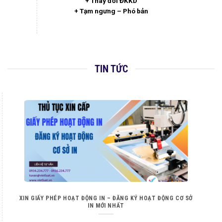
+ Thay đổi ĐKKD
+ Tạm ngưng – Phó bản
TIN TỨC
XIN GIẤY PHÉP HOẠT ĐỘNG IN – ĐĂNG KÝ HOẠT ĐỘNG CƠ SỞ
IN MỚI NHẤT