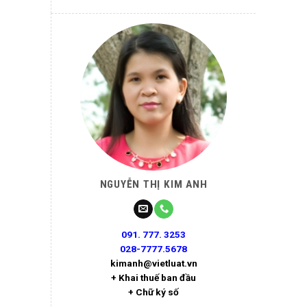
NGUYỄN THỊ KIM ANH
091. 777. 3253
028-7777.5678
kimanh@vietluat.vn
+ Khai thuế ban đầu
+ Chữ ký số