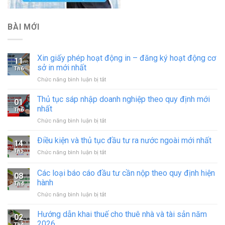
BÀI MỚI
Xin giấy phép hoạt động in – đăng ký hoạt động cơ
11
sở in mới nhất
Th6
ở
Chức năng bình luận bị tắt
Xin
giấy
Thủ tục sáp nhập doanh nghiệp theo quy định mới
01
phép
nhất
Th6
hoạt
ở
Chức năng bình luận bị tắt
động
Thủ
in
tục
Điều kiện và thủ tục đầu tư ra nước ngoài mới nhất
–
14
sáp
đăng
Th5
ở
Chức năng bình luận bị tắt
nhập
ký
Điều
doanh
hoạt
kiện
Các loại báo cáo đầu tư cần nộp theo quy định hiện
nghiệp
động
08
và
theo
hành
cơ
Th4
thủ
quy
sở
ở
Chức năng bình luận bị tắt
tục
định
in
Các
đầu
mới
mới
loại
tư
Hướng dẫn khai thuế cho thuê nhà và tài sản năm
nhất
02
nhất
báo
ra
2026
Th4