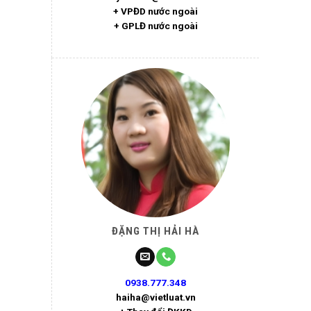
+ VPĐD nước ngoài
+ GPLĐ nước ngoài
ĐẶNG THỊ HẢI HÀ
0938.777.348
haiha@vietluat.vn