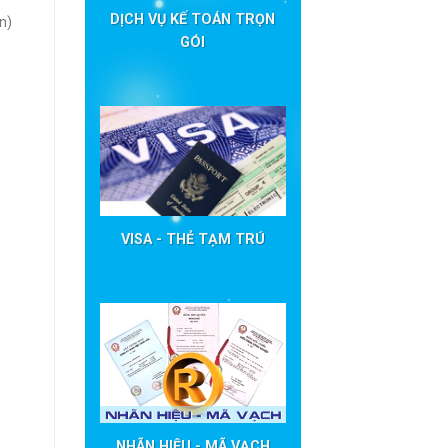
DỊCH VỤ KẾ TOÁN TRỌN
n)
GÓI
VISA - THẺ TẠM TRÚ
NHÃN HIỆU - MÃ VẠCH