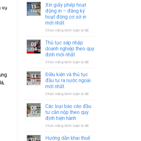
Xin giấy phép hoạt
11
h vụ
động in – đăng ký
Th6
hoạt động cơ sở in
mới nhất
ở
Chức năng bình luận bị tắt
Xin
giấy
Thủ tục sáp nhập
01
phép
doanh nghiệp theo quy
Th6
hoạt
định mới nhất
động
ở
Chức năng bình luận bị tắt
in
Thủ
–
tục
đăng
Điều kiện và thủ tục
cung
14
sáp
ký
đầu tư ra nước ngoài
Th5
á,
nhập
hoạt
mới nhất
doanh
động
ở
Chức năng bình luận bị tắt
nghiệp
cơ
Điều
theo
sở
kiện
quy
in
Các loại báo cáo đầu
08
và
định
mới
tư cần nộp theo quy
Th4
thủ
mới
nhất
định hiện hành
tục
nhất
ở
Chức năng bình luận bị tắt
đầu
Các
tư
loại
ra
Hướng dẫn khai thuế
02