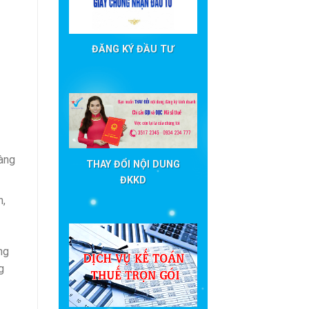
ĐĂNG KÝ ĐẦU TƯ
hàng
THAY ĐỔI NỘI DUNG
ĐKKD
n,
ng
g