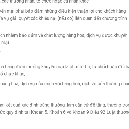
a các thương nhân, tổ chức hoặc cá nhân khác.
yến mại phải bảo đảm những điều kiện thuận lợi cho khách hàng
a vụ giải quyết các khiếu nại (nếu có) liên quan đến chương trình
ách nhiệm bảo đảm về chất lượng hàng hóa, dịch vụ được khuyến
 mại.
:
ch hàng được hưởng khuyến mại là phải từ bỏ, từ chối hoặc đổi 
tổ chức khác;
hàng hóa, dịch vụ của mình với hàng hóa, dịch vụ của thương nhâ
m kết quả xác định trúng thưởng, làm căn cứ để tặng, thưởng tro
hức quy định tại Khoản 5, Khoản 6 và Khoản 9 Điều 92 Luật thươn