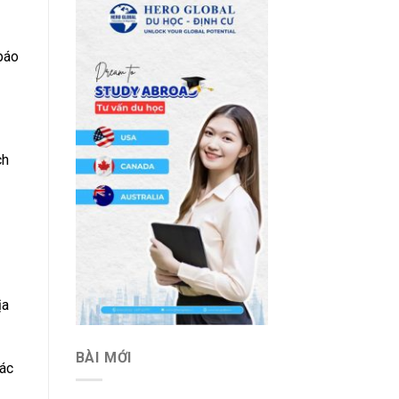
báo
ch
ịa
BÀI MỚI
hác