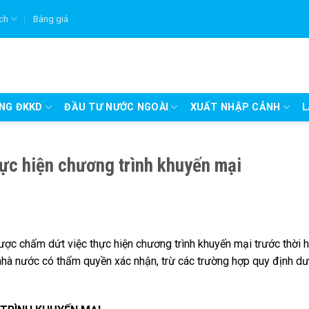
ích
Bảng giá
UNG ĐKKD
ĐẦU TƯ NƯỚC NGOÀI
XUẤT NHẬP CẢNH
L
ực hiện chương trình khuyến mại
ợc chấm dứt việc thực hiện chương trình khuyến mại trước thời 
hà nước có thẩm quyền xác nhận, trừ các trường hợp quy định dư