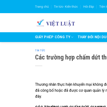
Skip
Trang chủ
Tin tức- Kiến thức
Hỏi đáp
Tiện 
to
content
GIẤY PHÉP CÔNG TY
THAY ĐỔI NỘI D
TIN TỨC
Các trường hợp chấm dứt th
Thương nhân thực hiện khuyến mại không đư
đã công bố hoặc đã được cơ quan quản lý n
đây.