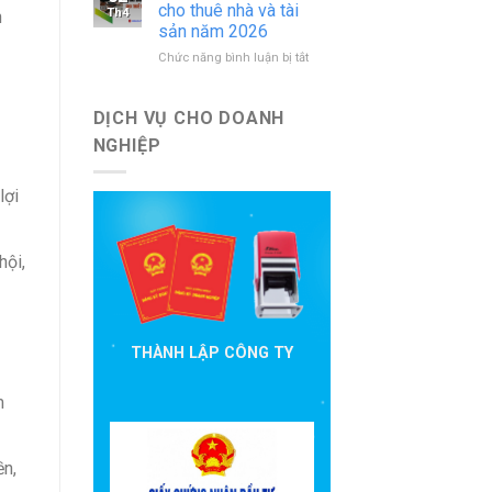
báo
nước
cho thuê nhà và tài
Th4
n
cáo
ngoài
sản năm 2026
đầu
mới
ở
Chức năng bình luận bị tắt
tư
nhất
Hướng
cần
dẫn
nộp
khai
theo
DỊCH VỤ CHO DOANH
thuế
quy
NGHIỆP
cho
định
thuê
hiện
nhà
hành
lợi
và
tài
sản
hội,
năm
2026
THÀNH LẬP CÔNG TY
m
ền,