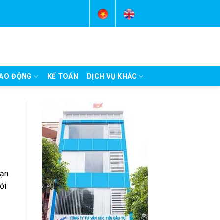
AO ĐỘNG
KẾ TOÁN
DỊCH VỤ KHÁC
hạn
ới