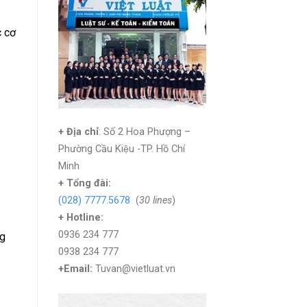
 cơ
+ Địa chỉ
: Số 2 Hoa Phượng –
Phường Cầu Kiệu -TP. Hồ Chí
Minh
+
Tổng đài:
(028) 7777.5678
(
30 lines
)
+ Hotline:
0936 234 777
ng
0938 234 777
+Email:
Tuvan@vietluat.vn