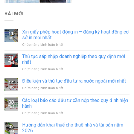
BÀI MỚI
Xin giấy phép hoạt động in – đăng ký hoạt động cơ
11
sở in mới nhất
Th6
ở
Chức năng bình luận bị tắt
Xin
giấy
Thủ tục sáp nhập doanh nghiệp theo quy định mới
01
phép
nhất
Th6
hoạt
ở
Chức năng bình luận bị tắt
động
Thủ
in
tục
Điều kiện và thủ tục đầu tư ra nước ngoài mới nhất
–
14
sáp
đăng
Th5
ở
Chức năng bình luận bị tắt
nhập
ký
Điều
doanh
hoạt
kiện
Các loại báo cáo đầu tư cần nộp theo quy định hiện
nghiệp
động
08
và
theo
hành
cơ
Th4
thủ
quy
sở
ở
Chức năng bình luận bị tắt
tục
định
in
Các
đầu
mới
mới
loại
tư
Hướng dẫn khai thuế cho thuê nhà và tài sản năm
nhất
02
nhất
báo
ra
2026
Th4
cáo
nước