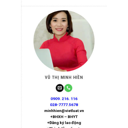
VŨ THỊ MINH HIỀN
0909. 216. 116
028-7777.5678
minhhien@vietluat.vn
+BHXH – BHYT
+Đăng ký lao động