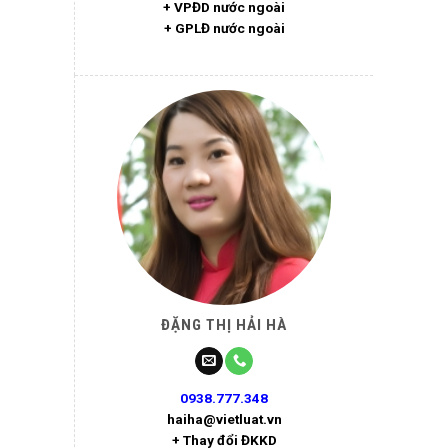
+ VPĐD nước ngoài
+ GPLĐ nước ngoài
ĐẶNG THỊ HẢI HÀ
0938.777.348
haiha@vietluat.vn
+ Thay đổi ĐKKD