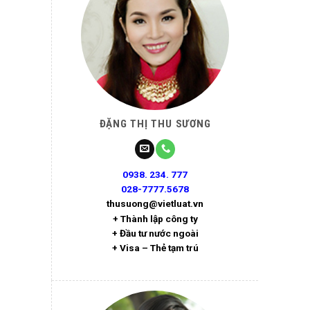
ĐẶNG THỊ THU SƯƠNG
0938. 234. 777
028-7777.5678
thusuong@vietluat.vn
+ Thành lập công ty
+ Đầu tư nước ngoài
+ Visa – Thẻ tạm trú