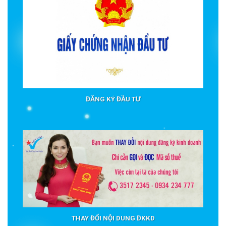
ĐĂNG KÝ ĐẦU TƯ
THAY ĐỔI NỘI DUNG ĐKKD