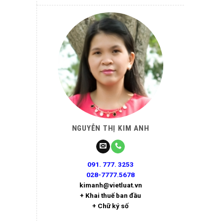
NGUYỄN THỊ KIM ANH
091. 777. 3253
028-7777.5678
kimanh@vietluat.vn
+ Khai thuế ban đầu
+ Chữ ký số