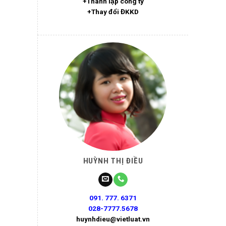
+Thành lập công ty
+Thay đổi ĐKKD
HUỲNH THỊ ĐIỀU
091. 777. 6371
028-7777.5678
huynhdieu@vietluat.vn