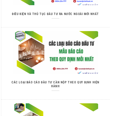
ĐIỀU KIỆN VÀ THỦ TỤC ĐẦU TƯ RA NƯỚC NGOÀI MỚI NHẤT
CÁC LOẠI BÁO CÁO ĐẦU TƯ CẦN NỘP THEO QUY ĐỊNH HIỆN
HÀNH