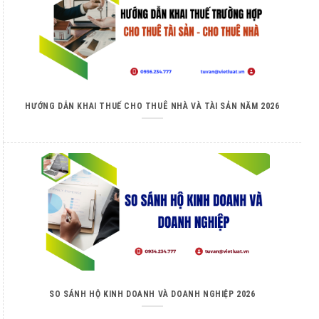
HƯỚNG DẪN KHAI THUẾ CHO THUÊ NHÀ VÀ TÀI SẢN NĂM 2026
SO SÁNH HỘ KINH DOANH VÀ DOANH NGHIỆP 2026