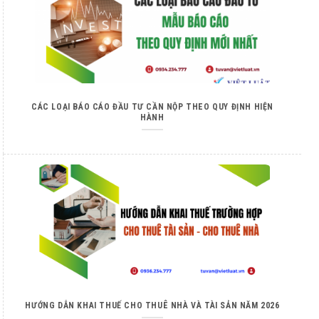
CÁC LOẠI BÁO CÁO ĐẦU TƯ CẦN NỘP THEO QUY ĐỊNH HIỆN
HÀNH
HƯỚNG DẪN KHAI THUẾ CHO THUÊ NHÀ VÀ TÀI SẢN NĂM 2026