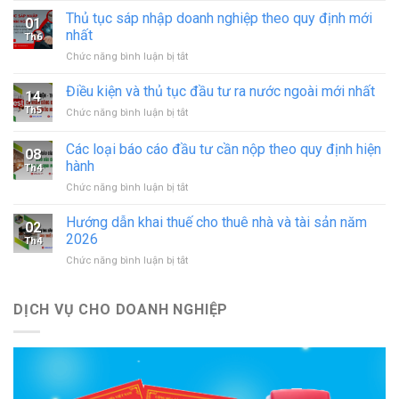
giấy
Thủ tục sáp nhập doanh nghiệp theo quy định mới
01
phép
nhất
Th6
hoạt
ở
Chức năng bình luận bị tắt
động
Thủ
in
tục
Điều kiện và thủ tục đầu tư ra nước ngoài mới nhất
–
14
sáp
đăng
Th5
ở
Chức năng bình luận bị tắt
nhập
ký
Điều
doanh
hoạt
kiện
Các loại báo cáo đầu tư cần nộp theo quy định hiện
nghiệp
động
08
và
theo
hành
cơ
Th4
thủ
quy
sở
ở
Chức năng bình luận bị tắt
tục
định
in
Các
đầu
mới
mới
loại
tư
Hướng dẫn khai thuế cho thuê nhà và tài sản năm
nhất
02
nhất
báo
ra
2026
Th4
cáo
nước
ở
Chức năng bình luận bị tắt
đầu
ngoài
Hướng
tư
mới
dẫn
cần
nhất
khai
DỊCH VỤ CHO DOANH NGHIỆP
nộp
thuế
theo
cho
quy
thuê
định
nhà
hiện
và
hành
tài