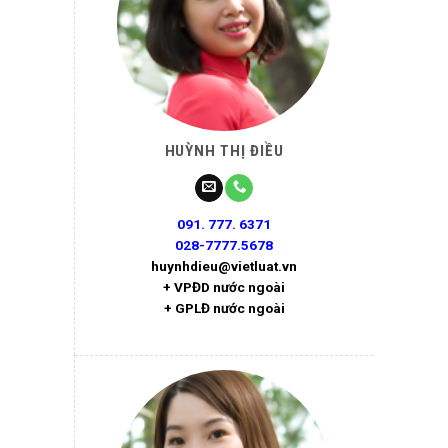
HUỲNH THỊ ĐIỀU
091. 777. 6371
028-7777.5678
huynhdieu@vietluat.vn
+ VPĐD nước ngoài
+ GPLĐ nước ngoài