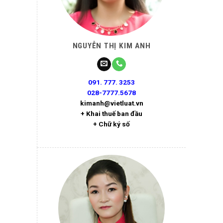
NGUYỄN THỊ KIM ANH
091. 777. 3253
028-7777.5678
kimanh@vietluat.vn
+ Khai thuế ban đầu
+ Chữ ký số