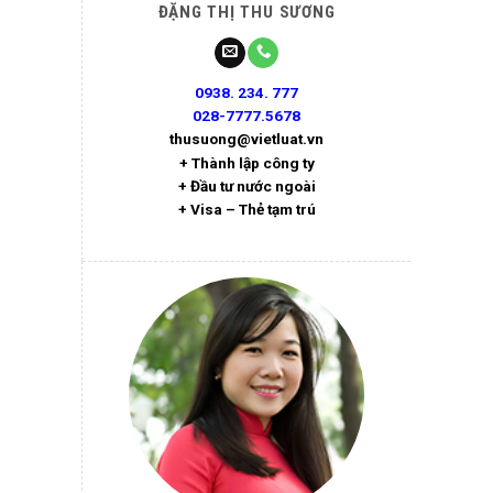
ĐẶNG THỊ THU SƯƠNG
0938. 234. 777
028-7777.5678
thusuong@vietluat.vn
+ Thành lập công ty
+ Đầu tư nước ngoài
+ Visa – Thẻ tạm trú