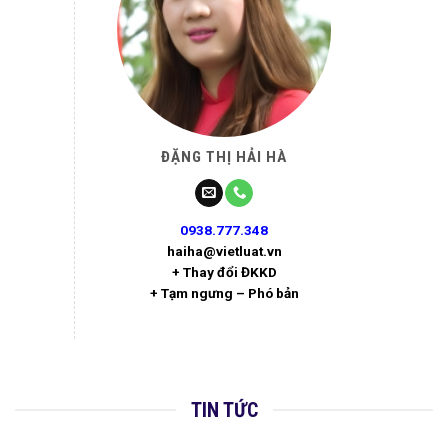
ĐẶNG THỊ HẢI HÀ
0938.777.348
haiha@vietluat.vn
+ Thay đổi ĐKKD
+ Tạm ngưng – Phó bản
TIN TỨC