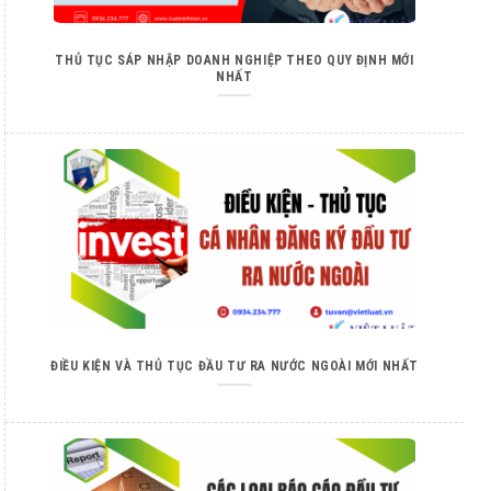
THỦ TỤC SÁP NHẬP DOANH NGHIỆP THEO QUY ĐỊNH MỚI
NHẤT
ĐIỀU KIỆN VÀ THỦ TỤC ĐẦU TƯ RA NƯỚC NGOÀI MỚI NHẤT