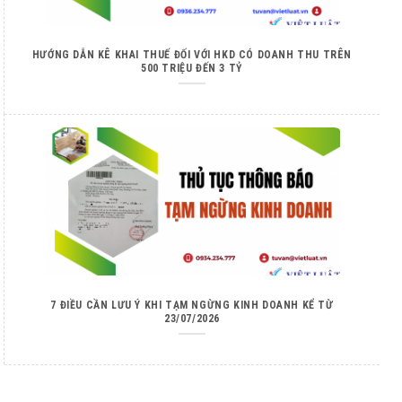
HƯỚNG DẪN KÊ KHAI THUẾ ĐỐI VỚI HKD CÓ DOANH THU TRÊN
500 TRIỆU ĐẾN 3 TỶ
7 ĐIỀU CẦN LƯU Ý KHI TẠM NGỪNG KINH DOANH KỂ TỪ
23/07/2026