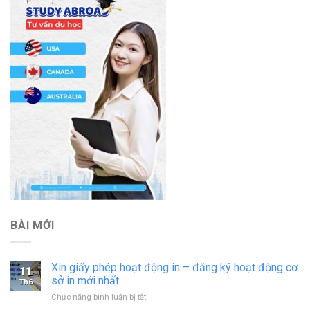
BÀI MỚI
Xin giấy phép hoạt động in – đăng ký hoạt động cơ
11
sở in mới nhất
Th6
ở
Chức năng bình luận bị tắt
Xin