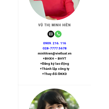
VŨ THỊ MINH HIỀN
0909. 216. 116
028-7777.5678
minhhien@vietluat.vn
+BHXH – BHYT
+Đăng ký lao động
+Thành lập công ty
+Thay đổi ĐKKD