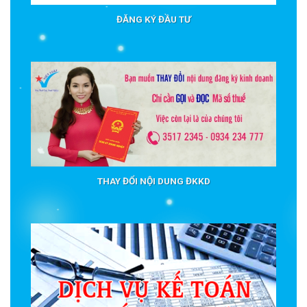
ĐĂNG KÝ ĐẦU TƯ
THAY ĐỔI NỘI DUNG ĐKKD