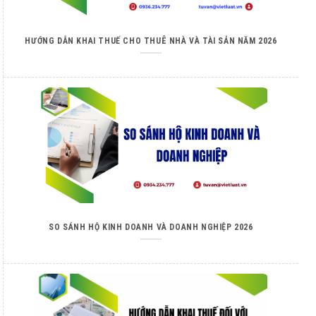
HƯỚNG DẪN KHAI THUẾ CHO THUÊ NHÀ VÀ TÀI SẢN NĂM 2026
SO SÁNH HỘ KINH DOANH VÀ DOANH NGHIỆP 2026