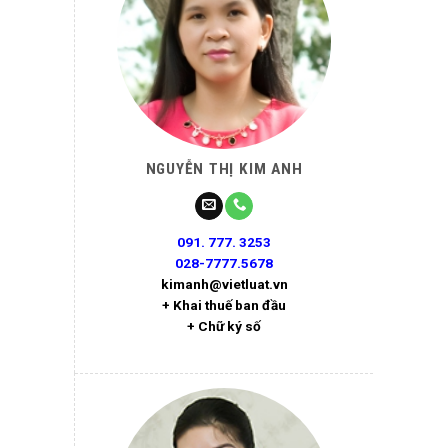
NGUYỄN THỊ KIM ANH
091. 777. 3253
028-7777.5678
kimanh@vietluat.vn
+ Khai thuế ban đầu
+ Chữ ký số