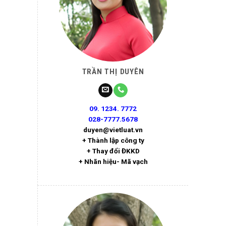
TRẦN THỊ DUYÊN
09. 1234. 7772
028-7777.5678
duyen@vietluat.vn
+ Thành lập công ty
+ Thay đổi ĐKKD
+ Nhãn hiệu- Mã vạch