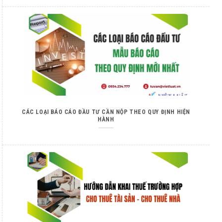
CÁC LOẠI BÁO CÁO ĐẦU TƯ CẦN NỘP THEO QUY ĐỊNH HIỆN
HÀNH