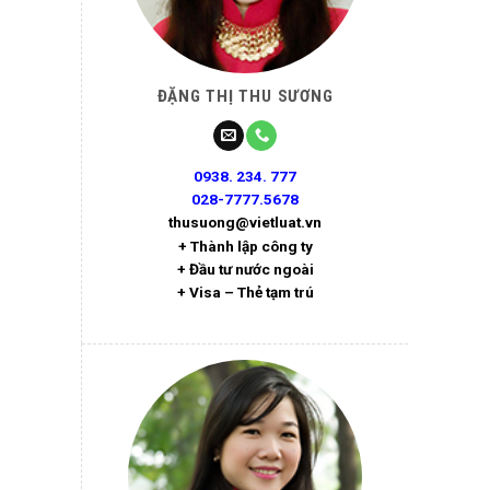
ĐẶNG THỊ THU SƯƠNG
0938. 234. 777
028-7777.5678
thusuong@vietluat.vn
+ Thành lập công ty
+ Đầu tư nước ngoài
+ Visa – Thẻ tạm trú