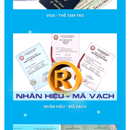
VISA - THẺ TẠM TRÚ
NHÃN HIỆU - MÃ VẠCH