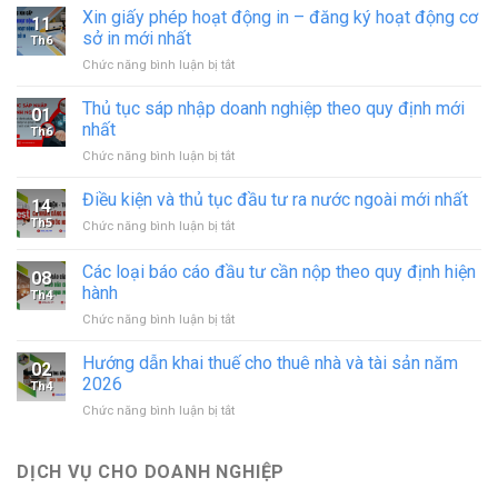
Xin giấy phép hoạt động in – đăng ký hoạt động cơ
11
sở in mới nhất
Th6
ở
Chức năng bình luận bị tắt
Xin
giấy
Thủ tục sáp nhập doanh nghiệp theo quy định mới
01
phép
nhất
Th6
hoạt
ở
Chức năng bình luận bị tắt
động
Thủ
in
tục
Điều kiện và thủ tục đầu tư ra nước ngoài mới nhất
–
14
sáp
đăng
Th5
ở
Chức năng bình luận bị tắt
nhập
ký
Điều
doanh
hoạt
kiện
Các loại báo cáo đầu tư cần nộp theo quy định hiện
nghiệp
động
08
và
theo
hành
cơ
Th4
thủ
quy
sở
ở
Chức năng bình luận bị tắt
tục
định
in
Các
đầu
mới
mới
loại
tư
Hướng dẫn khai thuế cho thuê nhà và tài sản năm
nhất
02
nhất
báo
ra
2026
Th4
cáo
nước
ở
Chức năng bình luận bị tắt
đầu
ngoài
Hướng
tư
mới
dẫn
cần
nhất
khai
DỊCH VỤ CHO DOANH NGHIỆP
nộp
thuế
theo