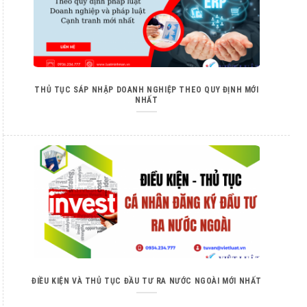
THỦ TỤC SÁP NHẬP DOANH NGHIỆP THEO QUY ĐỊNH MỚI
NHẤT
ĐIỀU KIỆN VÀ THỦ TỤC ĐẦU TƯ RA NƯỚC NGOÀI MỚI NHẤT