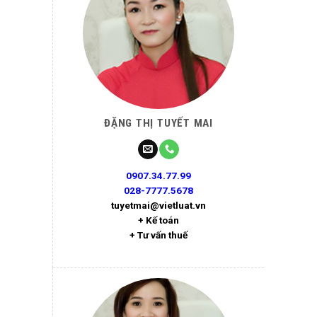
ĐẶNG THỊ TUYẾT MAI
0907.34.77.99
028-7777.5678
tuyetmai@vietluat.vn
+ Kế toán
+ Tư vấn thuế