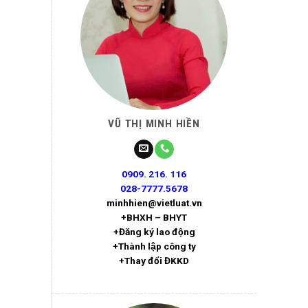
VŨ THỊ MINH HIỀN
0909. 216. 116
028-7777.5678
minhhien@vietluat.vn
+BHXH – BHYT
+Đăng ký lao động
+Thành lập công ty
+Thay đổi ĐKKD