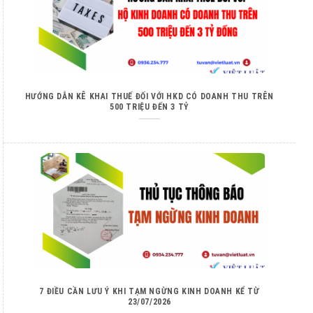
HƯỚNG DẪN KÊ KHAI THUẾ ĐỐI VỚI HKD CÓ DOANH THU TRÊN
500 TRIỆU ĐẾN 3 TỶ
7 ĐIỀU CẦN LƯU Ý KHI TẠM NGỪNG KINH DOANH KỂ TỪ
23/07/2026