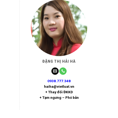
ĐẶNG THỊ HẢI HÀ
0938.777.348
haiha@vietluat.vn
+ Thay đổi ĐKKD
+ Tạm ngưng – Phó bản