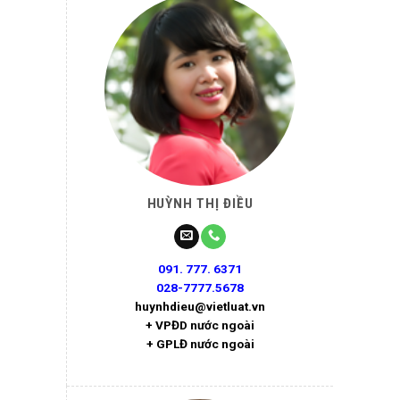
HUỲNH THỊ ĐIỀU
091. 777. 6371
028-7777.5678
huynhdieu@vietluat.vn
+ VPĐD nước ngoài
+ GPLĐ nước ngoài