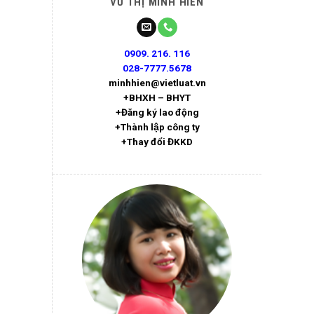
VŨ THỊ MINH HIỀN
0909. 216. 116
028-7777.5678
minhhien@vietluat.vn
+BHXH – BHYT
+Đăng ký lao động
+Thành lập công ty
+Thay đổi ĐKKD