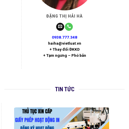
ĐẶNG THỊ HẢI HÀ
0938.777.348
haiha@vietluat.vn
+ Thay đổi ĐKKD
+ Tạm ngưng – Phó bản
TIN TỨC