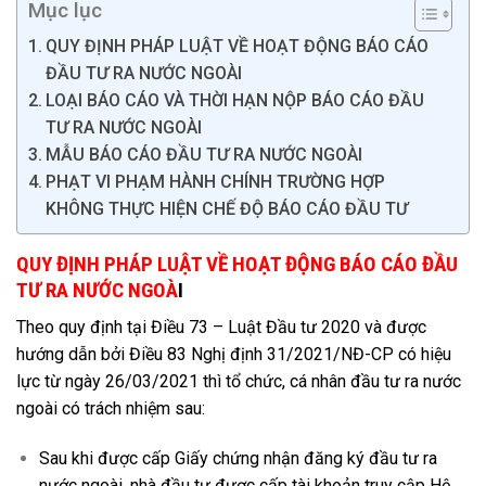
Mục lục
QUY ĐỊNH PHÁP LUẬT VỀ HOẠT ĐỘNG BÁO CÁO
ĐẦU TƯ RA NƯỚC NGOÀI
LOẠI BÁO CÁO VÀ THỜI HẠN NỘP BÁO CÁO ĐẦU
TƯ RA NƯỚC NGOÀI
MẪU BÁO CÁO ĐẦU TƯ RA NƯỚC NGOÀI
PHẠT VI PHẠM HÀNH CHÍNH TRƯỜNG HỢP
KHÔNG THỰC HIỆN CHẾ ĐỘ BÁO CÁO ĐẦU TƯ
QUY ĐỊNH PHÁP LUẬT VỀ HOẠT ĐỘNG BÁO CÁO ĐẦU
TƯ RA NƯỚC NGOÀ
I
Theo quy định tại Điều 73 – Luật Đầu tư 2020 và được
hướng dẫn bởi Điều 83 Nghị định 31/2021/NĐ-CP có hiệu
lực từ ngày 26/03/2021 thì tổ chức, cá nhân đầu tư ra nước
ngoài có trách nhiệm sau:
Sau khi được cấp Giấy chứng nhận đăng ký đầu tư ra
nước ngoài, nhà đầu tư được cấp tài khoản truy cập Hệ