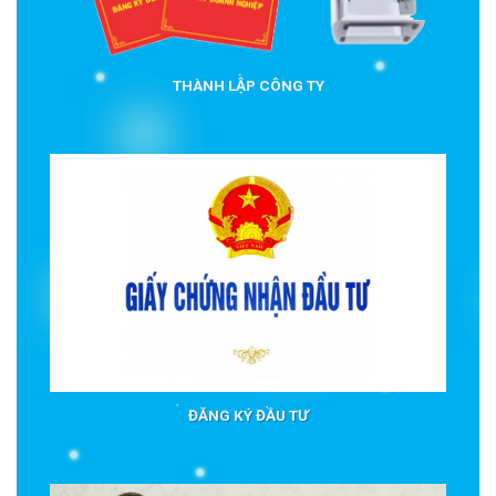
THÀNH LẬP CÔNG TY
ĐĂNG KÝ ĐẦU TƯ