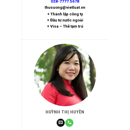
028-7777.5678
thusuong@vietluat.vn
+ Thành lập công ty
+ Đầu tư nước ngoài
+ Visa – Thẻ tạm trú
HUỲNH THỊ HUYỀN