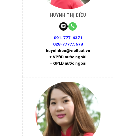
HUỲNH THỊ ĐIỀU
091. 777. 6371
028-7777.5678
huynhdieu@vietluat.vn
+ VPĐD nước ngoài
+ GPLĐ nước ngoài