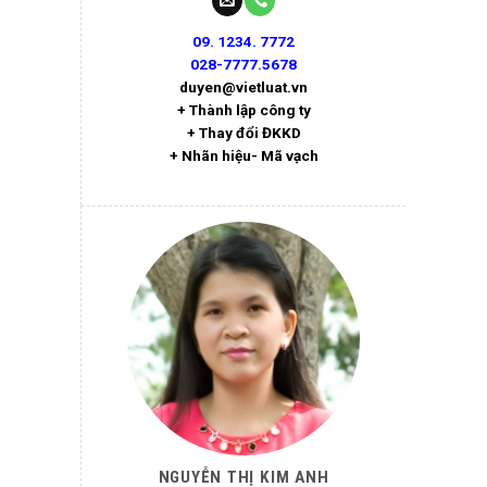
09. 1234. 7772
028-7777.5678
duyen@vietluat.vn
+ Thành lập công ty
+ Thay đổi ĐKKD
+ Nhãn hiệu- Mã vạch
NGUYỄN THỊ KIM ANH