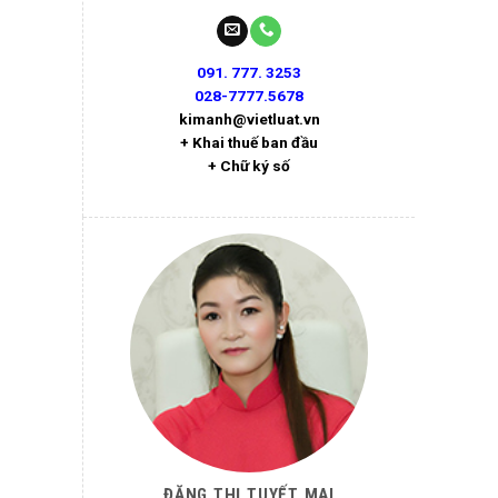
091. 777. 3253
028-7777.5678
kimanh@vietluat.vn
+ Khai thuế ban đầu
+ Chữ ký số
ĐẶNG THỊ TUYẾT MAI