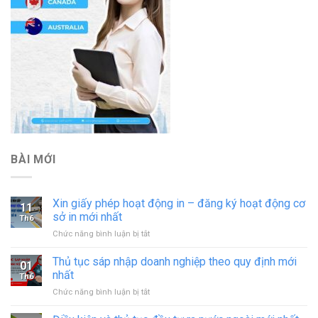
BÀI MỚI
Xin giấy phép hoạt động in – đăng ký hoạt động cơ
11
sở in mới nhất
Th6
ở
Chức năng bình luận bị tắt
Xin
giấy
Thủ tục sáp nhập doanh nghiệp theo quy định mới
01
phép
nhất
Th6
hoạt
ở
Chức năng bình luận bị tắt
động
Thủ
in
tục
–