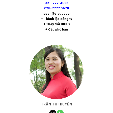
091. 777. 4026
028-7777.5678
huyen@vietluat.vn
+ Thành lập công ty
+ Thay đổi ĐKKD
+ Cấp phó bản
TRẦN THỊ DUYÊN