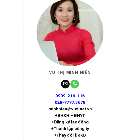
VŨ THỊ MINH HIỀN
0909. 216. 116
028-7777.5678
minhhien@vietluat.vn
+BHXH – BHYT
+Đăng ký lao động
+Thành lập công ty
+Thay đổi ĐKKD