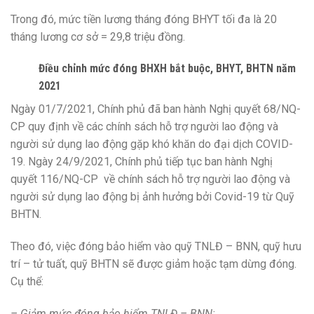
Trong đó, mức tiền lương tháng đóng BHYT tối đa là 20
tháng lương cơ sở = 29,8 triệu đồng.
Điều chỉnh mức đóng BHXH bắt buộc, BHYT, BHTN năm
2021
Ngày 01/7/2021, Chính phủ đã ban hành Nghị quyết 68/NQ-
CP quy định về các chính sách hỗ trợ người lao động và
người sử dụng lao động gặp khó khăn do đại dịch COVID-
19. Ngày 24/9/2021, Chính phủ tiếp tục ban hành Nghị
quyết 116/NQ-CP về chính sách hỗ trợ người lao động và
người sử dụng lao động bị ảnh hưởng bởi Covid-19 từ Quỹ
BHTN.
Theo đó, việc đóng bảo hiểm vào quỹ TNLĐ – BNN, quỹ hưu
trí – tử tuất, quỹ BHTN sẽ được giảm hoặc tạm dừng đóng.
Cụ thể:
– Giảm mức đóng bảo hiểm TNLĐ – BNN: