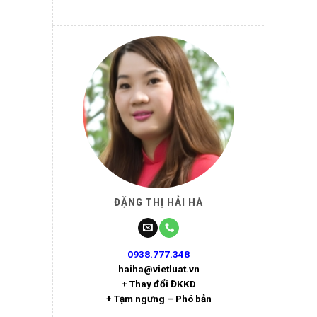
ĐẶNG THỊ HẢI HÀ
0938.777.348
haiha@vietluat.vn
+ Thay đổi ĐKKD
+ Tạm ngưng – Phó bản