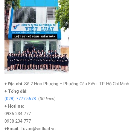
+ Địa chỉ
: Số 2 Hoa Phượng – Phường Cầu Kiệu -TP. Hồ Chí Minh
+
Tổng đài:
(028) 7777.5678
(
30 lines
)
+ Hotline:
0936 234 777
0938 234 777
+Email:
Tuvan@vietluat.vn