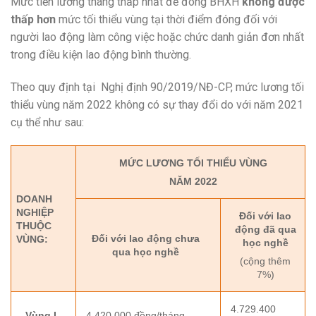
Mức tiền lương tháng thấp nhất để đóng BHXH
không được
thấp hơn
mức tối thiểu vùng tại thời điểm đóng đối với
người lao động làm công việc hoặc chức danh giản đơn nhất
trong điều kiện lao động bình thường.
Theo quy định tại Nghị định 90/2019/NĐ-CP, mức lương tối
thiểu vùng năm 2022 không có sự thay đổi do với năm 2021
cụ thể như sau:
MỨC LƯƠNG TỐI THIỂU VÙNG
NĂM 2022
DOANH
NGHIỆP
Đối với lao
THUỘC
động đã qua
Đối với lao động chưa
VÙNG:
học nghề
qua học nghề
(cộng thêm
7%)
4.729.400
Vùng I
4.420.000 đồng/tháng