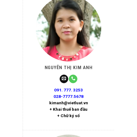
NGUYỄN THỊ KIM ANH
091. 777. 3253
028-7777.5678
kimanh@vietluat.vn
+ Khai thuế ban đầu
+ Chữ ký số