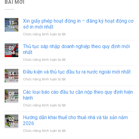
BÀI MỚI
Xin giấy phép hoạt động in – đăng ký hoạt động cơ
11
sở in mới nhất
Th6
ở
Chức năng bình luận bị tắt
Xin
giấy
Thủ tục sáp nhập doanh nghiệp theo quy định mới
01
phép
nhất
Th6
hoạt
ở
Chức năng bình luận bị tắt
động
Thủ
in
tục
Điều kiện và thủ tục đầu tư ra nước ngoài mới nhất
–
14
sáp
đăng
Th5
ở
Chức năng bình luận bị tắt
nhập
ký
Điều
doanh
hoạt
kiện
Các loại báo cáo đầu tư cần nộp theo quy định hiện
nghiệp
động
08
và
theo
hành
cơ
Th4
thủ
quy
sở
ở
Chức năng bình luận bị tắt
tục
định
in
Các
đầu
mới
mới
loại
tư
Hướng dẫn khai thuế cho thuê nhà và tài sản năm
nhất
02
nhất
báo
ra
2026
Th4
cáo
nước
ở
Chức năng bình luận bị tắt
đầu
ngoài
Hướng
tư
mới