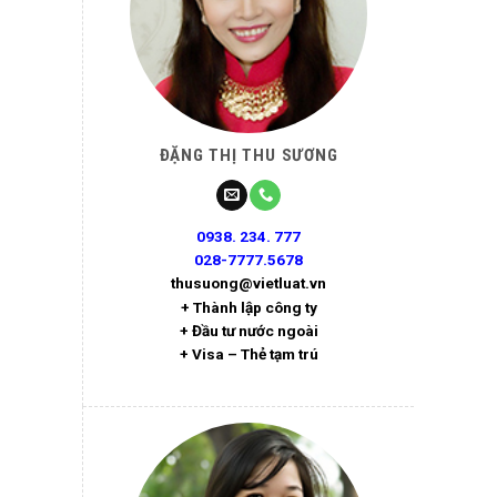
ĐẶNG THỊ THU SƯƠNG
0938. 234. 777
028-7777.5678
thusuong@vietluat.vn
+ Thành lập công ty
+ Đầu tư nước ngoài
+ Visa – Thẻ tạm trú