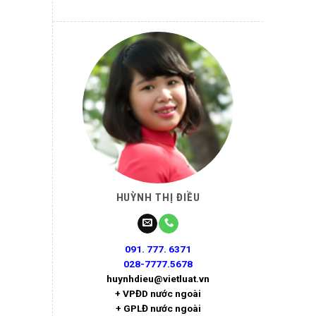
HUỲNH THỊ ĐIỀU
091. 777. 6371
028-7777.5678
huynhdieu@vietluat.vn
+ VPĐD nước ngoài
+ GPLĐ nước ngoài