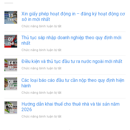
Xin giấy phép hoạt động in – đăng ký hoạt động cơ
11
sở in mới nhất
Th6
ở
Chức năng bình luận bị tắt
Xin
giấy
Thủ tục sáp nhập doanh nghiệp theo quy định mới
01
phép
nhất
Th6
hoạt
ở
Chức năng bình luận bị tắt
động
Thủ
in
tục
Điều kiện và thủ tục đầu tư ra nước ngoài mới nhất
–
14
sáp
đăng
Th5
ở
Chức năng bình luận bị tắt
nhập
ký
Điều
doanh
hoạt
kiện
Các loại báo cáo đầu tư cần nộp theo quy định hiện
nghiệp
động
08
và
theo
hành
cơ
Th4
thủ
quy
sở
ở
Chức năng bình luận bị tắt
tục
định
in
Các
đầu
mới
mới
loại
tư
Hướng dẫn khai thuế cho thuê nhà và tài sản năm
nhất
02
nhất
báo
ra
2026
Th4
cáo
nước
ở
Chức năng bình luận bị tắt
đầu
ngoài
Hướng
tư
mới
dẫn
cần
nhất