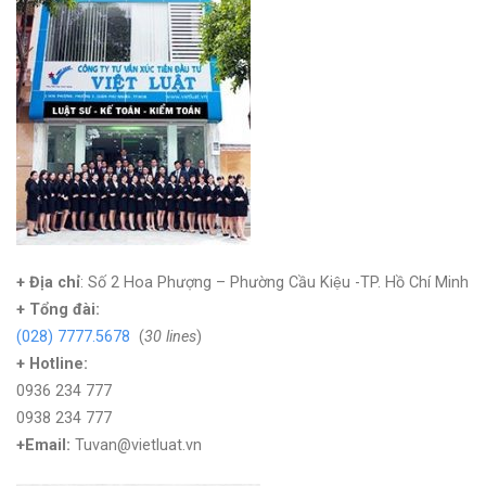
+ Địa chỉ
: Số 2 Hoa Phượng – Phường Cầu Kiệu -TP. Hồ Chí Minh
+
Tổng đài:
(028) 7777.5678
(
30 lines
)
+ Hotline:
0936 234 777
0938 234 777
+Email:
Tuvan@vietluat.vn