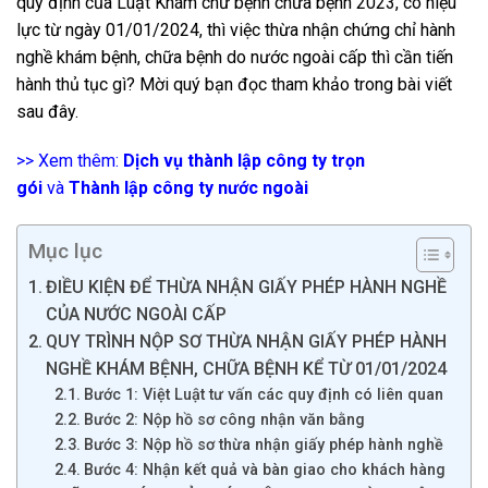
quy định của Luật Khám chữ bệnh chữa bệnh 2023, có hiệu
lực từ ngày 01/01/2024, thì việc thừa nhận chứng chỉ hành
nghề khám bệnh, chữa bệnh do nước ngoài cấp thì cần tiến
hành thủ tục gì? Mời quý bạn đọc tham khảo trong bài viết
sau đây.
>> Xem thêm:
Dịch vụ thành lập công ty trọn
gói
và
Thành lập công ty nước ngoài
Mục lục
ĐIỀU KIỆN ĐỂ THỪA NHẬN GIẤY PHÉP HÀNH NGHỀ
CỦA NƯỚC NGOÀI CẤP
QUY TRÌNH NỘP SƠ THỪA NHẬN GIẤY PHÉP HÀNH
NGHỀ KHÁM BỆNH, CHỮA BỆNH KỂ TỪ 01/01/2024
Bước 1: Việt Luật tư vấn các quy định có liên quan
Bước 2: Nộp hồ sơ công nhận văn bằng
Bước 3: Nộp hồ sơ thừa nhận giấy phép hành nghề
Bước 4: Nhận kết quả và bàn giao cho khách hàng