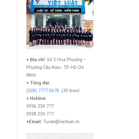
+ Địa chỉ
: Số 2 Hoa Phượng –
Phường Cầu Kiệu -TP. Hồ Chí
Minh
+
Tổng đài:
(028) 7777.5678
(
30 lines
)
+ Hotline:
0936 234 777
0938 234 777
+Email:
Tuvan@vietluat.vn