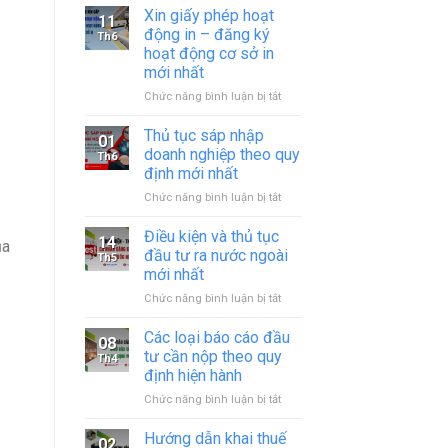
Xin giấy phép hoạt
11
động in – đăng ký
Th6
hoạt động cơ sở in
mới nhất
ở
Chức năng bình luận bị tắt
Xin
giấy
Thủ tục sáp nhập
01
phép
doanh nghiệp theo quy
Th6
hoạt
định mới nhất
động
ở
Chức năng bình luận bị tắt
in
Thủ
–
tục
đăng
Điều kiện và thủ tục
14
ủa
sáp
ký
đầu tư ra nước ngoài
Th5
nhập
hoạt
mới nhất
doanh
động
ở
Chức năng bình luận bị tắt
nghiệp
cơ
Điều
theo
sở
kiện
quy
in
Các loại báo cáo đầu
08
và
định
mới
tư cần nộp theo quy
Th4
thủ
mới
nhất
định hiện hành
tục
nhất
ở
Chức năng bình luận bị tắt
đầu
Các
tư
loại
ra
Hướng dẫn khai thuế
02