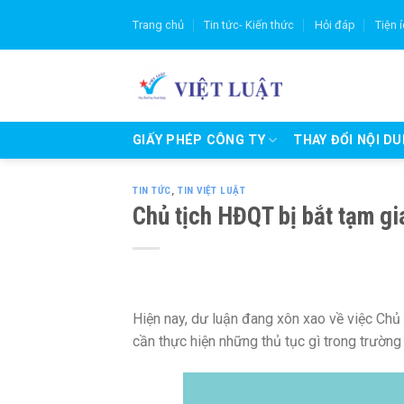
Skip
Trang chủ
Tin tức- Kiến thức
Hỏi đáp
Tiện 
to
content
GIẤY PHÉP CÔNG TY
THAY ĐỔI NỘI D
TIN TỨC
,
TIN VIỆT LUẬT
Chủ tịch HĐQT bị bắt tạm gi
Hiện nay, dư luận đang xôn xao về việc Ch
cần thực hiện những thủ tục gì trong trường