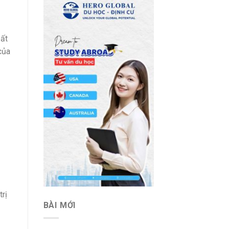
bất
của
rị
BÀI MỚI