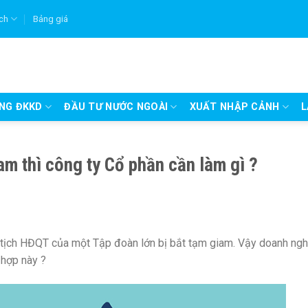
ích
Bảng giá
UNG ĐKKD
ĐẦU TƯ NƯỚC NGOÀI
XUẤT NHẬP CẢNH
L
am thì công ty Cổ phần cần làm gì ?
ủ tịch HĐQT của một Tập đoàn lớn bị bắt tạm giam. Vậy doanh ngh
 hợp này ?