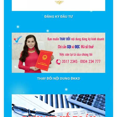
ĐĂNG KÝ ĐẦU TƯ
THAY ĐỔI NỘI DUNG ĐKKD