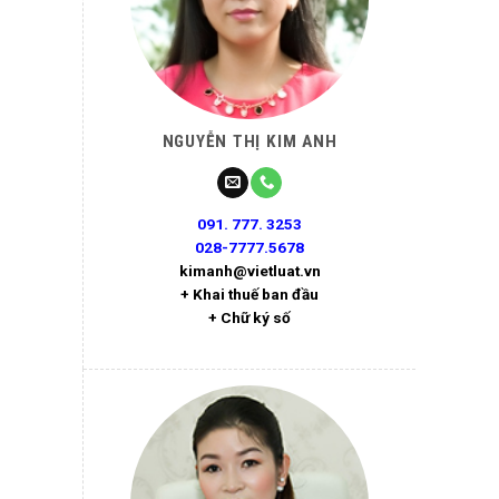
NGUYỄN THỊ KIM ANH
091. 777. 3253
028-7777.5678
kimanh@vietluat.vn
+ Khai thuế ban đầu
+ Chữ ký số