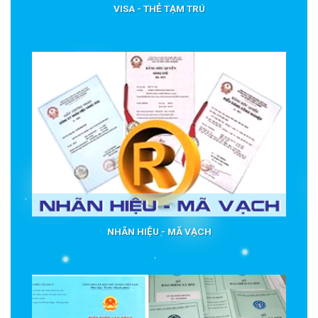
VISA - THẺ TẠM TRÚ
NHÃN HIỆU - MÃ VẠCH