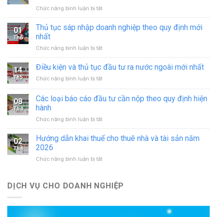
ở
Chức năng bình luận bị tắt
Xin
giấy
Thủ tục sáp nhập doanh nghiệp theo quy định mới
01
phép
nhất
Th6
hoạt
ở
Chức năng bình luận bị tắt
động
Thủ
in
tục
Điều kiện và thủ tục đầu tư ra nước ngoài mới nhất
–
14
sáp
đăng
Th5
ở
Chức năng bình luận bị tắt
nhập
ký
Điều
doanh
hoạt
kiện
Các loại báo cáo đầu tư cần nộp theo quy định hiện
nghiệp
động
08
và
theo
hành
cơ
Th4
thủ
quy
sở
ở
Chức năng bình luận bị tắt
tục
định
in
Các
đầu
mới
mới
loại
tư
Hướng dẫn khai thuế cho thuê nhà và tài sản năm
nhất
02
nhất
báo
ra
2026
Th4
cáo
nước
ở
Chức năng bình luận bị tắt
đầu
ngoài
Hướng
tư
mới
dẫn
cần
nhất
khai
DỊCH VỤ CHO DOANH NGHIỆP
nộp
thuế
theo
cho
quy
thuê
định
nhà