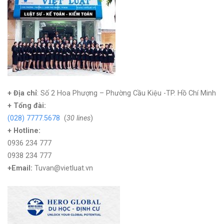
+ Địa chỉ
: Số 2 Hoa Phượng – Phường Cầu Kiệu -TP. Hồ Chí Minh
+
Tổng đài:
(028) 7777.5678
(
30 lines
)
+ Hotline:
0936 234 777
0938 234 777
+Email:
Tuvan@vietluat.vn