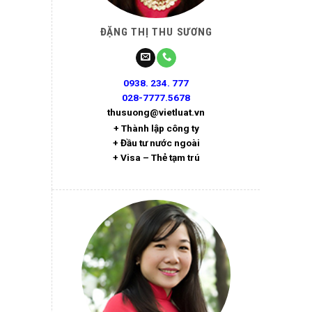
ĐẶNG THỊ THU SƯƠNG
0938. 234. 777
028-7777.5678
thusuong@vietluat.vn
+ Thành lập công ty
+ Đầu tư nước ngoài
+ Visa – Thẻ tạm trú