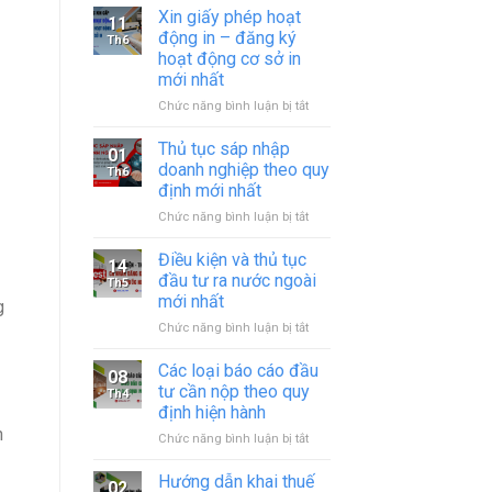
Xin giấy phép hoạt
11
động in – đăng ký
Th6
hoạt động cơ sở in
mới nhất
ở
Chức năng bình luận bị tắt
Xin
giấy
Thủ tục sáp nhập
01
phép
doanh nghiệp theo quy
Th6
hoạt
định mới nhất
động
ở
Chức năng bình luận bị tắt
in
Thủ
–
tục
đăng
Điều kiện và thủ tục
14
sáp
ký
đầu tư ra nước ngoài
Th5
nhập
hoạt
mới nhất
g
doanh
động
ở
Chức năng bình luận bị tắt
nghiệp
cơ
Điều
theo
sở
kiện
quy
in
Các loại báo cáo đầu
08
và
định
mới
tư cần nộp theo quy
Th4
thủ
mới
nhất
định hiện hành
tục
nhất
n
ở
Chức năng bình luận bị tắt
đầu
Các
tư
loại
ra
Hướng dẫn khai thuế
02