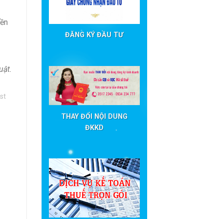
iền
ĐĂNG KÝ ĐẦU TƯ
uật.
st
THAY ĐỔI NỘI DUNG
ĐKKD