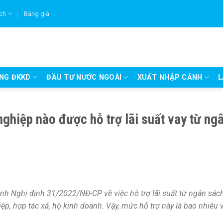
ích
Bảng giá
UNG ĐKKD
ĐẦU TƯ NƯỚC NGOÀI
XUẤT NHẬP CẢNH
L
ghiệp nào được hỗ trợ lãi suất vay từ ng
h Nghị định 31/2022/NĐ-CP về việc hỗ trợ lãi suất từ ngân sác
p, hợp tác xã, hộ kinh doanh. Vậy, mức hỗ trợ này là bao nhiêu 