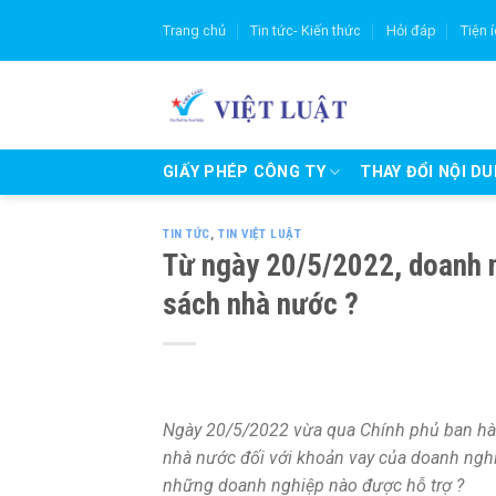
Skip
Trang chủ
Tin tức- Kiến thức
Hỏi đáp
Tiện 
to
content
GIẤY PHÉP CÔNG TY
THAY ĐỔI NỘI D
TIN TỨC
,
TIN VIỆT LUẬT
Từ ngày 20/5/2022, doanh n
sách nhà nước ?
Ngày 20/5/2022 vừa qua Chính phủ ban hàn
nhà nước đối với khoản vay của doanh nghiệ
những doanh nghiệp nào được hỗ trợ ?