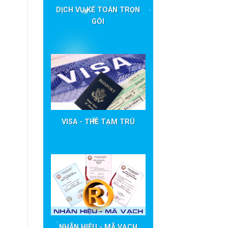
DỊCH VỤ KẾ TOÁN TRỌN
GÓI
VISA - THẺ TẠM TRÚ
NHÃN HIỆU - MÃ VẠCH