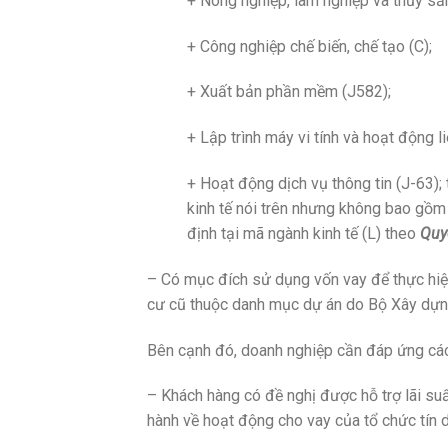
+ Nông nghiệp, lâm nghiệp và thủy sản
+ Công nghiệp chế biến, chế tạo (C);
+ Xuất bản phần mềm (J582);
+ Lập trình máy vi tính và hoạt động l
+ Hoạt động dịch vụ thông tin (J-63);
kinh tế nói trên nhưng không bao gồ
định tại mã ngành kinh tế (L) theo
Quy
– Có mục đích sử dụng vốn vay để thực hiện
cư cũ thuộc danh mục dự án do Bộ Xây dựn
Bên cạnh đó, doanh nghiệp cần đáp ứng các 
– Khách hàng có đề nghị được hỗ trợ lãi suấ
hành về hoạt động cho vay của tổ chức tín 