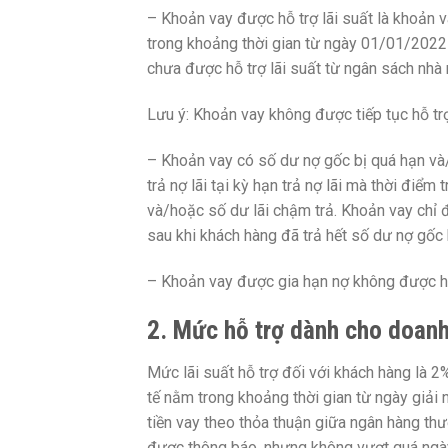
– Khoản vay được hỗ trợ lãi suất là khoản 
trong khoảng thời gian từ ngày 01/01/202
chưa được hỗ trợ lãi suất từ ngân sách nhà
Lưu ý: Khoản vay không được tiếp tục hỗ trợ
– Khoản vay có số dư nợ gốc bị quá hạn và/
trả nợ lãi tại kỳ hạn trả nợ lãi mà thời điể
và/hoặc số dư lãi chậm trả. Khoản vay chỉ đư
sau khi khách hàng đã trả hết số dư nợ gốc 
– Khoản vay được gia hạn nợ không được hỗ t
2. Mức hỗ trợ dành cho doanh
Mức lãi suất hỗ trợ đối với khách hàng là 2%
tế nằm trong khoảng thời gian từ ngày giải 
tiền vay theo thỏa thuận giữa ngân hàng thư
được thông báo, nhưng không vượt quá ng