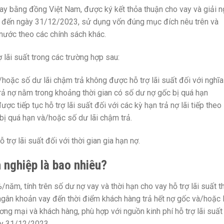
vay bằng đồng Việt Nam, được ký kết thỏa thuận cho vay và giải 
2 đến ngày 31/12/2023, sử dụng vốn đúng mục đích nêu trên và
 nước theo các chính sách khác.
 lãi suất trong các trường hợp sau:
hoặc số dư lãi chậm trả không được hỗ trợ lãi suất đối với nghĩa
m trả nợ nằm trong khoảng thời gian có số dư nợ gốc bị quá hạn
ợc tiếp tục hỗ trợ lãi suất đối với các kỳ hạn trả nợ lãi tiếp theo
bị quá hạn và/hoặc số dư lãi chậm trả.
rợ lãi suất đối với thời gian gia hạn nợ.
 nghiệp là bao nhiêu?
/năm, tính trên số dư nợ vay và thời hạn cho vay hỗ trợ lãi suất t
ngân khoản vay đến thời điểm khách hàng trả hết nợ gốc và/hoặc l
ơng mại và khách hàng, phù hợp với nguồn kinh phí hỗ trợ lãi suất
ày 31/12/2023.