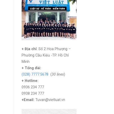
+ Địa chỉ
: Số 2 Hoa Phượng –
Phường Cầu Kiệu -TP. Hồ Chí
Minh
+
Tổng đài:
(028) 7777.5678
(
30 lines
)
+ Hotline:
0936 234 777
0938 234 777
+Email:
Tuvan@vietluat.vn