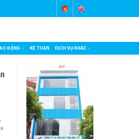
AO ĐỘNG
KẾ TOÁN
DỊCH VỤ KHÁC
ân
h
và