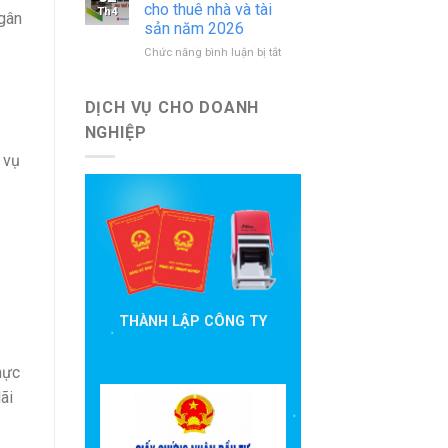
báo
nước
cho thuê nhà và tài
Th4
ngân
cáo
ngoài
sản năm 2026
đầu
mới
ở
Chức năng bình luận bị tắt
tư
nhất
Hướng
cần
dẫn
nộp
khai
theo
DỊCH VỤ CHO DOANH
thuế
quy
NGHIỆP
cho
định
thuê
hiện
 vụ
nhà
hành
và
tài
sản
năm
2026
THÀNH LẬP CÔNG TY
hực
ãi