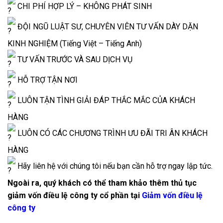
CHI PHÍ HỢP LÝ – KHÔNG PHÁT SINH
ĐỘI NGŨ LUẬT SƯ, CHUYÊN VIÊN TƯ VẤN DÀY DẶN
KINH NGHIỆM (Tiếng Việt – Tiếng Anh)
TƯ VẤN TRƯỚC VÀ SAU DỊCH VỤ
HỖ TRỢ TẬN NƠI
LUÔN TẬN TÌNH GIẢI ĐÁP THẮC MẮC CỦA KHÁCH
HÀNG
LUÔN CÓ CÁC CHƯƠNG TRÌNH ƯU ĐÃI TRI ÂN KHÁCH
HÀNG
Hãy liên hệ với chúng tôi nếu bạn cần hỗ trợ ngay lập tức.
Ngoài ra, quý khách có thể tham khảo thêm thủ tục
giảm vốn điều lệ công ty cổ phần tại
Giảm vốn điều lệ
công ty