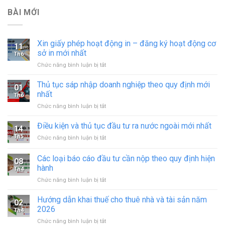
BÀI MỚI
Xin giấy phép hoạt động in – đăng ký hoạt động cơ
11
sở in mới nhất
Th6
ở
Chức năng bình luận bị tắt
Xin
giấy
Thủ tục sáp nhập doanh nghiệp theo quy định mới
01
phép
nhất
Th6
hoạt
ở
Chức năng bình luận bị tắt
động
Thủ
in
tục
Điều kiện và thủ tục đầu tư ra nước ngoài mới nhất
–
14
sáp
đăng
Th5
ở
Chức năng bình luận bị tắt
nhập
ký
Điều
doanh
hoạt
kiện
Các loại báo cáo đầu tư cần nộp theo quy định hiện
nghiệp
động
08
và
theo
hành
cơ
Th4
thủ
quy
sở
ở
Chức năng bình luận bị tắt
tục
định
in
Các
đầu
mới
mới
loại
tư
Hướng dẫn khai thuế cho thuê nhà và tài sản năm
nhất
02
nhất
báo
ra
2026
Th4
cáo
nước
ở
Chức năng bình luận bị tắt
đầu
ngoài