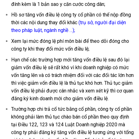
đính kèm là 1 bản sao y căn cước công dân;
Hồ sơ tăng vốn điều lệ công ty cổ phần có thể nộp đồng
thời các nội dung thay đổi khác
(
trụ sở
,
người đại diện
theo pháp luật,
ngành nghề
…);
Xem lại mức đóng lệ phí môn bài để theo dõi đóng cho
công ty khi thay đổi mức vốn điều lệ;
Hạn chế các trường hợp mới tăng vốn điều lệ sau đó lại
giảm vốn điều lệ sẽ rất khó vì khi doanh nghiệp có mức
vốn tăng lên và có trách nhiệm đối với các đối tác lớn hơn
thì việc giảm vốn điều lệ là thủ tục khó hơn. Thủ tục giảm
vốn điều lệ phải được cân nhắc và xem xét kỹ thì cơ quan
đăng ký kinh doanh mới cho giảm vốn điều lệ.
Trường hợp chi trả cổ tức bằng cổ phần, công ty cổ phần
không phải làm thủ tục chào bán cổ phần theo quy định
tại Điều 122, 123 và 124 Luật Doanh nghiệp 2020 mà
công ty phải đăng ký tăng vốn điều lệ tương ứng với tổng