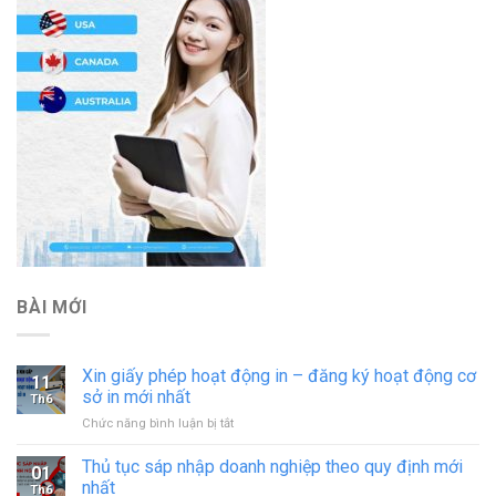
BÀI MỚI
Xin giấy phép hoạt động in – đăng ký hoạt động cơ
11
sở in mới nhất
Th6
ở
Chức năng bình luận bị tắt
Xin
giấy
Thủ tục sáp nhập doanh nghiệp theo quy định mới
01
phép
nhất
Th6