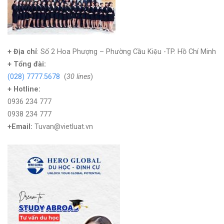
+ Địa chỉ
: Số 2 Hoa Phượng – Phường Cầu Kiệu -TP. Hồ Chí Minh
+
Tổng đài:
(028) 7777.5678
(
30 lines
)
+ Hotline:
0936 234 777
0938 234 777
+Email:
Tuvan@vietluat.vn