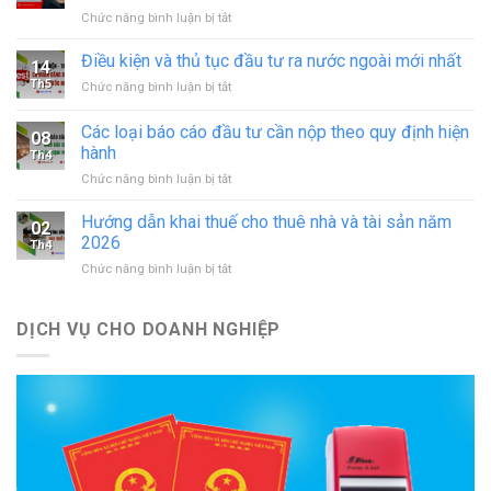
hoạt
ở
Chức năng bình luận bị tắt
động
Thủ
in
tục
Điều kiện và thủ tục đầu tư ra nước ngoài mới nhất
–
14
sáp
đăng
Th5
ở
Chức năng bình luận bị tắt
nhập
ký
Điều
doanh
hoạt
kiện
Các loại báo cáo đầu tư cần nộp theo quy định hiện
nghiệp
động
08
và
theo
hành
cơ
Th4
thủ
quy
sở
ở
Chức năng bình luận bị tắt
tục
định
in
Các
đầu
mới
mới
loại
tư
Hướng dẫn khai thuế cho thuê nhà và tài sản năm
nhất
02
nhất
báo
ra
2026
Th4
cáo
nước
ở
Chức năng bình luận bị tắt
đầu
ngoài
Hướng
tư
mới
dẫn
cần
nhất
khai
DỊCH VỤ CHO DOANH NGHIỆP
nộp
thuế
theo
cho
quy
thuê
định
nhà
hiện
và
hành
tài
sản
năm