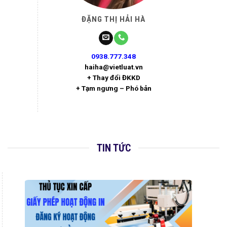
ĐẶNG THỊ HẢI HÀ
0938.777.348
haiha@vietluat.vn
+ Thay đổi ĐKKD
+ Tạm ngưng – Phó bản
TIN TỨC