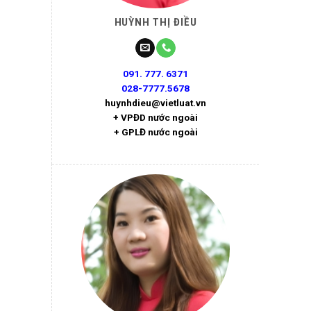
HUỲNH THỊ ĐIỀU
091. 777. 6371
028-7777.5678
huynhdieu@vietluat.vn
+ VPĐD nước ngoài
+ GPLĐ nước ngoài