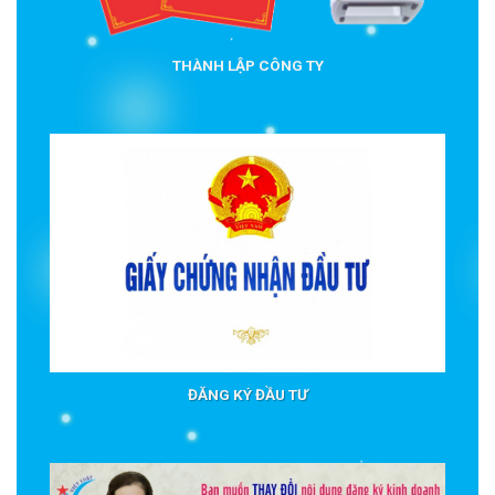
THÀNH LẬP CÔNG TY
ĐĂNG KÝ ĐẦU TƯ