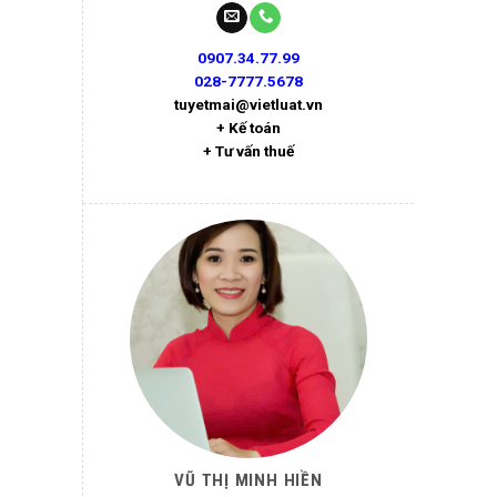
0907.34.77.99
028-7777.5678
tuyetmai@vietluat.vn
+ Kế toán
+ Tư vấn thuế
VŨ THỊ MINH HIỀN