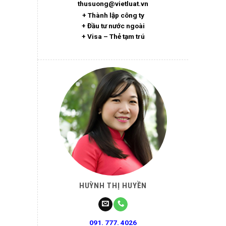
thusuong@vietluat.vn
+ Thành lập công ty
+ Đầu tư nước ngoài
+ Visa – Thẻ tạm trú
HUỲNH THỊ HUYỀN
091. 777. 4026