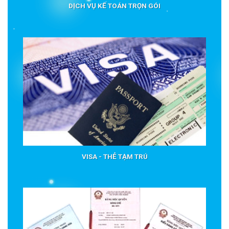
DỊCH VỤ KẾ TOÁN TRỌN GÓI
VISA - THẺ TẠM TRÚ