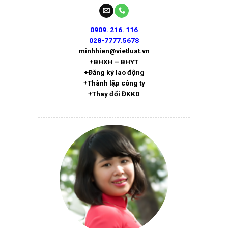
0909. 216. 116
028-7777.5678
minhhien@vietluat.vn
+BHXH – BHYT
+Đăng ký lao động
+Thành lập công ty
+Thay đổi ĐKKD