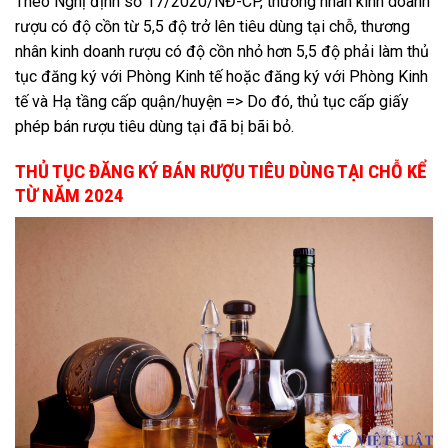
Theo Nghị định số 17/2020/NĐ-CP, thương nhân kinh doanh
rượu có độ cồn từ 5,5 độ trở lên tiêu dùng tại chỗ, thương
nhân kinh doanh rượu có độ cồn nhỏ hơn 5,5 độ phải làm thủ
tục đăng ký với Phòng Kinh tế hoặc đăng ký với Phòng Kinh
tế và Hạ tầng cấp quận/huyện => Do đó, thủ tục cấp giấy
phép bán rượu tiêu dùng tại đã bị bãi bỏ.
THỦ TỤC ĐĂNG KÝ BÁN RƯỢU TIÊU DÙNG TẠI CHỖ KỂ
TỪ NĂM 2024