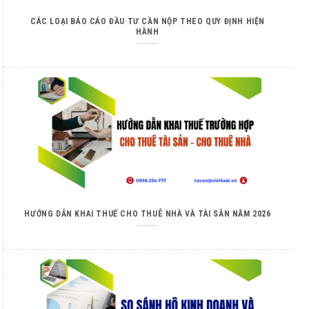
CÁC LOẠI BÁO CÁO ĐẦU TƯ CẦN NỘP THEO QUY ĐỊNH HIỆN
HÀNH
HƯỚNG DẪN KHAI THUẾ CHO THUÊ NHÀ VÀ TÀI SẢN NĂM 2026