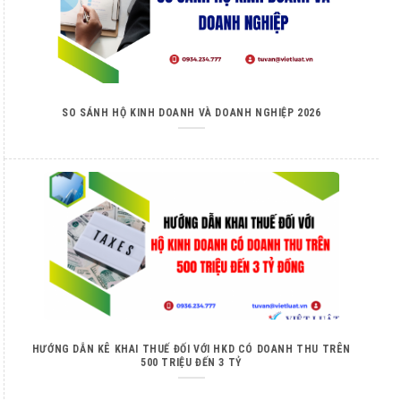
SO SÁNH HỘ KINH DOANH VÀ DOANH NGHIỆP 2026
HƯỚNG DẪN KÊ KHAI THUẾ ĐỐI VỚI HKD CÓ DOANH THU TRÊN
500 TRIỆU ĐẾN 3 TỶ