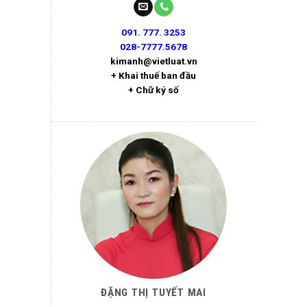
091. 777. 3253
028-7777.5678
kimanh@vietluat.vn
+ Khai thuế ban đầu
+ Chữ ký số
ĐẶNG THỊ TUYẾT MAI