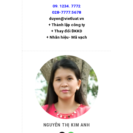
09. 1234. 7772
028-7777.5678
duyen@vietluat.vn
+ Thành lập công ty
+ Thay đổi ĐKKD
+ Nhãn hiệu- Mã vạch
NGUYỄN THỊ KIM ANH