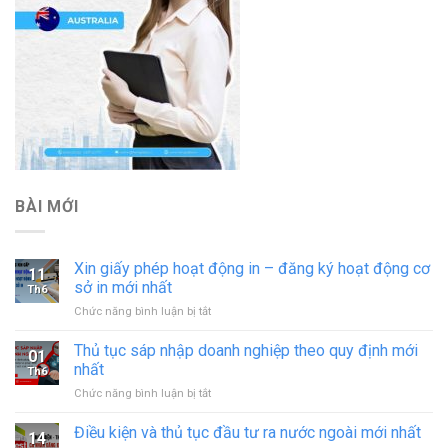
BÀI MỚI
Xin giấy phép hoạt động in – đăng ký hoạt động cơ
11
sở in mới nhất
Th6
ở
Chức năng bình luận bị tắt
Xin
giấy
Thủ tục sáp nhập doanh nghiệp theo quy định mới
01
phép
nhất
Th6
hoạt
ở
Chức năng bình luận bị tắt
động
Thủ
in
tục
Điều kiện và thủ tục đầu tư ra nước ngoài mới nhất
–
14
sáp
đăng