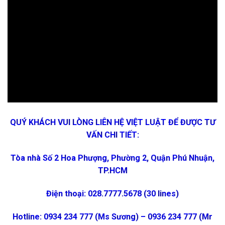
QUÝ KHÁCH VUI LÒNG LIÊN HỆ VIỆT LUẬT ĐỂ ĐƯỢC TƯ
VẤN CHI TIẾT:
Tòa nhà Số 2 Hoa Phượng, Phường 2, Quận Phú Nhuận,
TP.HCM
Điện thoại: 028.7777.5678 (30 lines)
Hotline: 0934 234 777 (Ms Sương) – 0936 234 777 (Mr