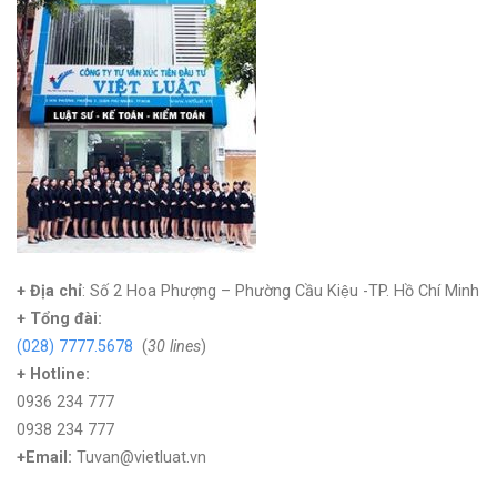
+ Địa chỉ
: Số 2 Hoa Phượng – Phường Cầu Kiệu -TP. Hồ Chí Minh
+
Tổng đài:
(028) 7777.5678
(
30 lines
)
+ Hotline:
0936 234 777
0938 234 777
+Email:
Tuvan@vietluat.vn