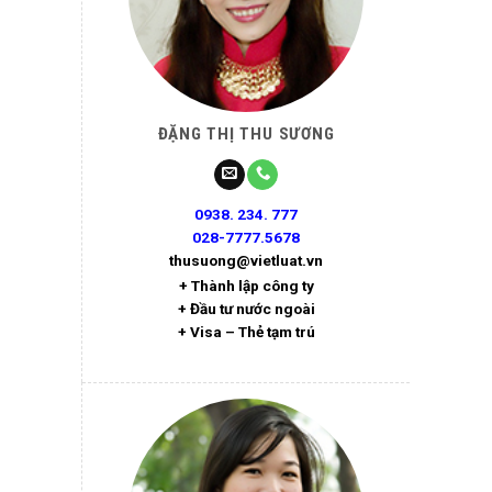
ĐẶNG THỊ THU SƯƠNG
0938. 234. 777
028-7777.5678
thusuong@vietluat.vn
+ Thành lập công ty
+ Đầu tư nước ngoài
+ Visa – Thẻ tạm trú