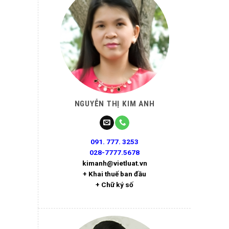
NGUYỄN THỊ KIM ANH
091. 777. 3253
028-7777.5678
kimanh@vietluat.vn
+ Khai thuế ban đầu
+ Chữ ký số