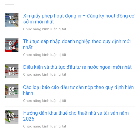
Xin giấy phép hoạt động in – đăng ký hoạt động cơ
11
sở in mới nhất
Th6
ở
Chức năng bình luận bị tắt
Xin
giấy
Thủ tục sáp nhập doanh nghiệp theo quy định mới
01
phép
nhất
Th6
hoạt
ở
Chức năng bình luận bị tắt
động
Thủ
in
tục
Điều kiện và thủ tục đầu tư ra nước ngoài mới nhất
–
14
sáp
đăng
Th5
ở
Chức năng bình luận bị tắt
nhập
ký
Điều
doanh
hoạt
kiện
Các loại báo cáo đầu tư cần nộp theo quy định hiện
nghiệp
động
08
và
theo
hành
cơ
Th4
thủ
quy
sở
ở
Chức năng bình luận bị tắt
tục
định
in
Các
đầu
mới
mới
loại
tư
Hướng dẫn khai thuế cho thuê nhà và tài sản năm
nhất
02
nhất
báo
ra
2026
Th4
cáo
nước
ở
Chức năng bình luận bị tắt
đầu
ngoài
Hướng
tư
mới
dẫn
cần
nhất