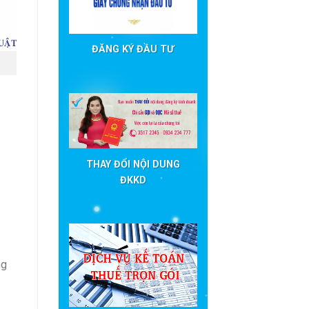
ĐĂNG KÝ ĐẦU TƯ
THAY ĐỔI NỘI DUNG
ĐKKD
ng