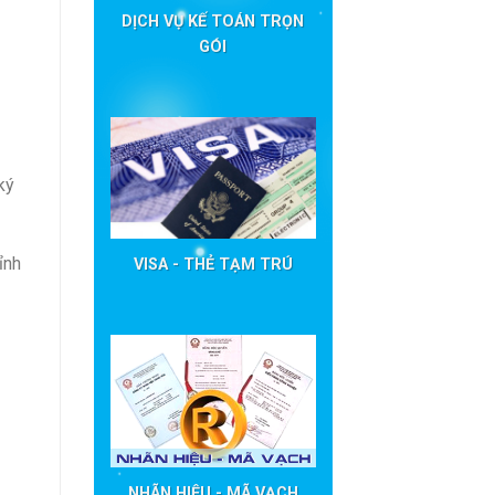
DỊCH VỤ KẾ TOÁN TRỌN
GÓI
ký
ỉnh
VISA - THẺ TẠM TRÚ
NHÃN HIỆU - MÃ VẠCH