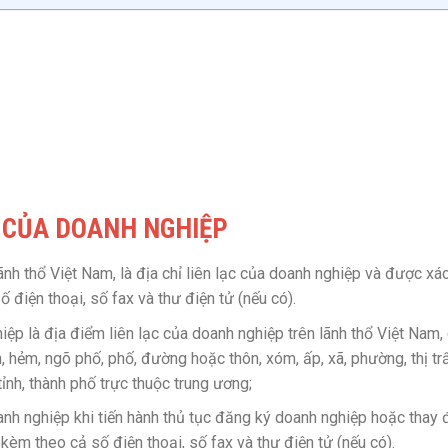
H CỦA DOANH NGHIỆP
ãnh thổ Việt Nam, là địa chỉ liên lạc của doanh nghiệp và được xá
ố điện thoại, số fax và thư điện tử (nếu có).
hiệp là địa điểm liên lạc của doanh nghiệp trên lãnh thổ Việt Nam,
 hẻm, ngõ phố, phố, đường hoặc thôn, xóm, ấp, xã, phường, thị trấ
 tỉnh, thành phố trực thuộc trung ương;
anh nghiệp khi tiến hành thủ tục đăng ký doanh nghiệp hoặc thay 
kèm theo cả số điện thoại, số fax và thư điện tử (nếu có).