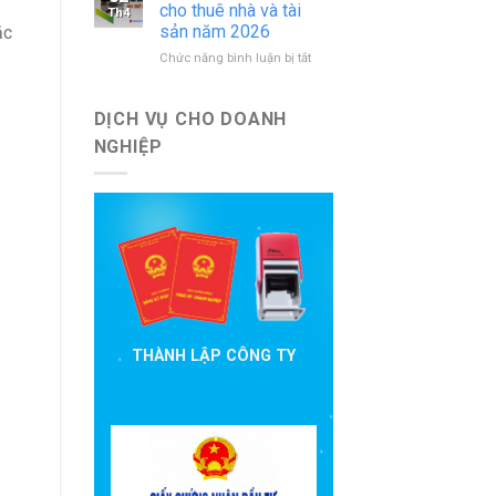
báo
nước
cho thuê nhà và tài
Th4
cáo
ngoài
sản năm 2026
ặc
đầu
mới
ở
Chức năng bình luận bị tắt
tư
nhất
Hướng
cần
dẫn
nộp
khai
theo
DỊCH VỤ CHO DOANH
thuế
quy
NGHIỆP
cho
định
thuê
hiện
nhà
hành
và
tài
sản
năm
2026
THÀNH LẬP CÔNG TY