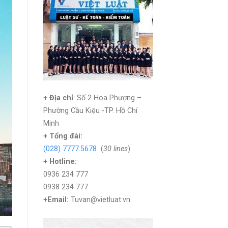
+ Địa chỉ
: Số 2 Hoa Phượng –
Phường Cầu Kiệu -TP. Hồ Chí
Minh
+
Tổng đài:
(028) 7777.5678
(
30 lines
)
+ Hotline:
0936 234 777
0938 234 777
+Email:
Tuvan@vietluat.vn