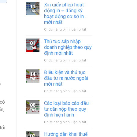
Xin giấy phép hoạt
11
động in – đăng ký
Th6
hoạt động cơ sở in
mới nhất
ở
Chức năng bình luận bị tắt
Xin
giấy
Thủ tục sáp nhập
01
phép
doanh nghiệp theo quy
Th6
hoạt
định mới nhất
động
ở
Chức năng bình luận bị tắt
in
Thủ
–
tục
đăng
Điều kiện và thủ tục
14
sáp
ký
đầu tư ra nước ngoài
Th5
nhập
hoạt
c
mới nhất
doanh
động
ở
Chức năng bình luận bị tắt
nghiệp
cơ
Điều
theo
sở
 có
kiện
quy
in
Các loại báo cáo đầu
08
và
định
mới
tư cần nộp theo quy
n,
Th4
thủ
mới
nhất
định hiện hành
tục
nhất
ở
Chức năng bình luận bị tắt
đầu
đổi
Các
tư
loại
ra
Hướng dẫn khai thuế
02