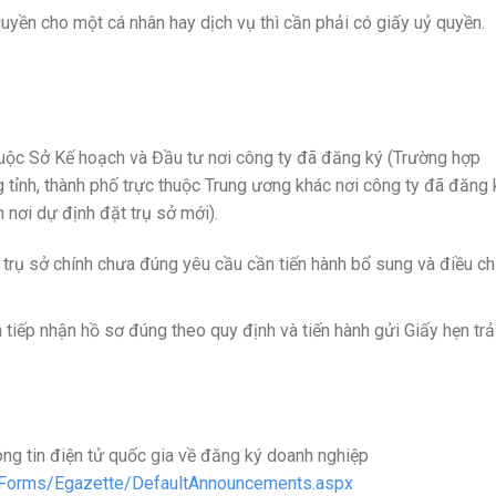
uyền cho một cá nhân hay dịch vụ thì cần phải có giấy uỷ quyền.
uộc Sở Kế hoạch và Đầu tư nơi công ty đã đăng ký (Trường hợp
g tỉnh, thành phố trực thuộc Trung ương khác nơi công ty đã đăng 
 nơi dự định đặt trụ sở mới).
 trụ sở chính chưa đúng yêu cầu cần tiến hành bổ sung và điều ch
tiếp nhận hồ sơ đúng theo quy định và tiến hành gửi Giấy hẹn trả
ng tin điện tử quốc gia về đăng ký doanh nghiệp
e/Forms/Egazette/DefaultAnnouncements.aspx