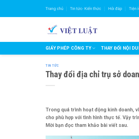
Skip
Trang chủ
Tin tức- Kiến thức
Hỏi đáp
Tiện 
to
content
GIẤY PHÉP CÔNG TY
THAY ĐỔI NỘI D
TIN TỨC
Thay đổi địa chỉ trụ sở doa
Trong quá trình hoạt động kinh doanh, vì
cho phù hợp với tình hình thực tế. Vậy tr
Mời bạn đọc tham khảo bài viết sau.