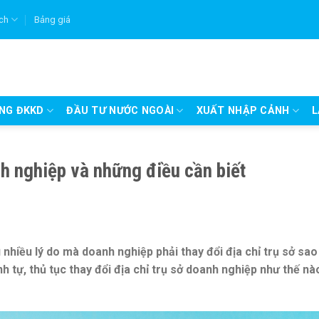
ích
Bảng giá
UNG ĐKKD
ĐẦU TƯ NƯỚC NGOÀI
XUẤT NHẬP CẢNH
L
nh nghiệp và những điều cần biết
 nhiều lý do mà doanh nghiệp phải thay đổi địa chỉ trụ sở sao
ình tự, thủ tục thay đổi địa chỉ trụ sở doanh nghiệp như thế nà