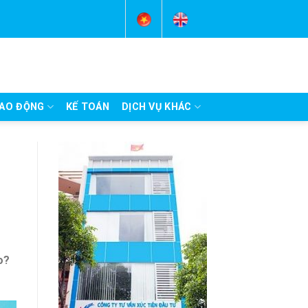
AO ĐỘNG
KẾ TOÁN
DỊCH VỤ KHÁC
o?