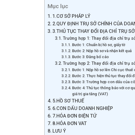
Mục lục
1.CƠ SỞ PHÁP LÝ
2.QUY ĐỊNH TRỤ SỞ CHÍNH CỦA DO
3.THỦ TỤC THAY ĐỔI ĐỊA CHỈ TRỤ S
Trường hợp 1: Thay đổi địa chỉ trụ 
Bước 1: Chuẩn bị hồ sơ, giấy tờ
Bước 2: Nộp hồ sơ và nhận kết quả
Bước 3: Đăng bố cáo
Trường hợp 2: Thay đổi địa chỉ trụ 
Bước 1: Nộp hồ sơ lên Chi cục thuế 
Bước 2. Thực hiện thủ tục thay đổi 
Bước 3: Trường hợp con dấu của công
Bước 4: Thủ tục thông báo với cơ qu
giá trị gia tăng (VAT)
5.HỒ SƠ THUẾ
6.CON DẤU DOANH NGHIỆP
7.HÓA ĐƠN ĐIỆN TỬ
8.HÓA ĐƠN VAT
LƯU Ý