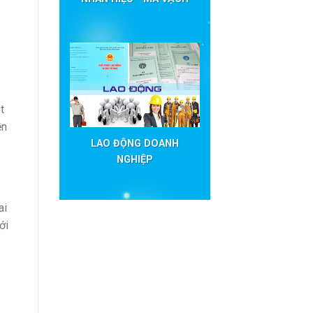
t
ền
LAO ĐỘNG DOANH
NGHIỆP
ai
ới