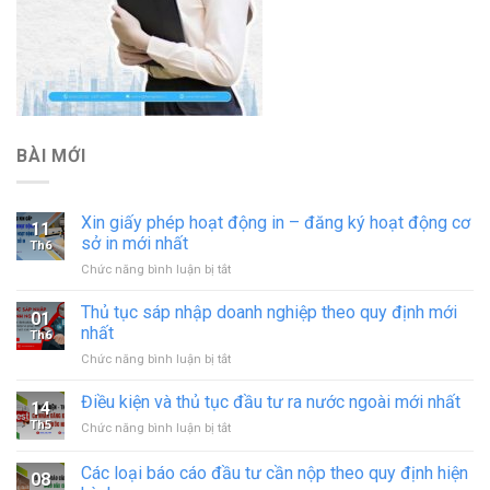
BÀI MỚI
Xin giấy phép hoạt động in – đăng ký hoạt động cơ
11
sở in mới nhất
Th6
ở
Chức năng bình luận bị tắt
Xin
giấy
Thủ tục sáp nhập doanh nghiệp theo quy định mới
01
phép
nhất
Th6
hoạt
ở
Chức năng bình luận bị tắt
động
Thủ
in
tục
Điều kiện và thủ tục đầu tư ra nước ngoài mới nhất
–
14
sáp
đăng
Th5
ở
Chức năng bình luận bị tắt
nhập
ký
Điều
doanh
hoạt
kiện
Các loại báo cáo đầu tư cần nộp theo quy định hiện
nghiệp
động
08
và
theo