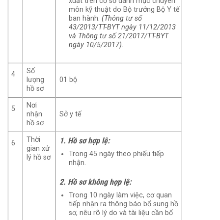
xuất trên cơ sở danh mục chuyên
môn kỹ thuật do Bộ trưởng Bộ Y tế
ban hành.
(Thông tư số
43/2013/TT-BYT ngày 11/12/2013
và Thông tư số 21/2017/TT-BYT
ngày 10/5/2017).
Số
4
lượng
01 bộ
hồ sơ
Nơi
5
nhận
Sở y tế
hồ sơ
Thời
1. Hồ sơ hợp lệ:
6
gian xử
Trong 45 ngày theo phiếu tiếp
lý hồ sơ
nhận.
2. Hồ sơ không hợp lệ:
Trong 10 ngày làm việc, cơ quan
tiếp nhận ra thông báo bổ sung hồ
sơ, nêu rõ lý do và tài liệu cần bổ