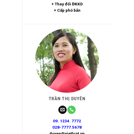
+ Thay đổi ĐKKD
+ Cấp phó bản
TRẦN THỊ DUYÊN
09. 1234. 7772
028-7777.5678
duyen@vietluat.vn