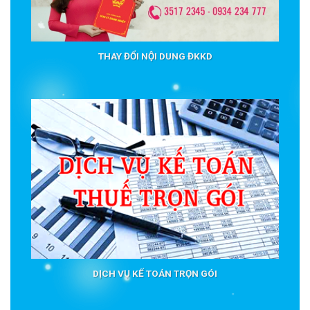
THAY ĐỔI NỘI DUNG ĐKKD
DỊCH VỤ KẾ TOÁN TRỌN GÓI