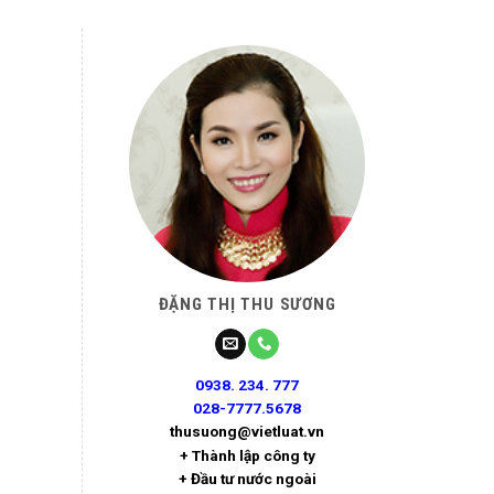
ĐẶNG THỊ THU SƯƠNG
0938. 234. 777
028-7777.5678
thusuong@vietluat.vn
+ Thành lập công ty
+ Đầu tư nước ngoài