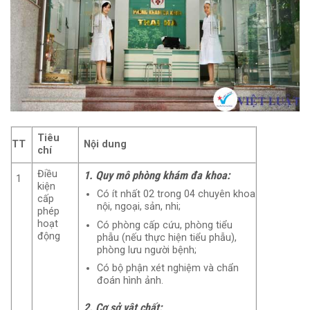
Tiêu
Nội dung
TT
chí
Điều
1. Quy mô phòng khám đa khoa:
1
kiện
Có ít nhất 02 trong 04 chuyên khoa
cấp
nội, ngoại, sản, nhi;
phép
hoạt
Có phòng cấp cứu, phòng tiểu
động
phẫu (nếu thực hiện tiểu phẫu),
phòng lưu người bệnh;
Có bộ phận xét nghiệm và chẩn
đoán hình ảnh.
2. Cơ sở vật chất: