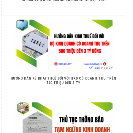
HƯỚNG DẪN KÊ KHAI THUẾ ĐỐI VỚI HKD CÓ DOANH THU TRÊN
500 TRIỆU ĐẾN 3 TỶ