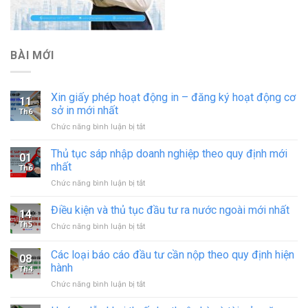
BÀI MỚI
Xin giấy phép hoạt động in – đăng ký hoạt động cơ
11
sở in mới nhất
Th6
ở
Chức năng bình luận bị tắt
Xin
giấy
Thủ tục sáp nhập doanh nghiệp theo quy định mới
01
phép
nhất
Th6
hoạt
ở
Chức năng bình luận bị tắt
động
Thủ
in
tục
Điều kiện và thủ tục đầu tư ra nước ngoài mới nhất
–
14
sáp
đăng
Th5
ở
Chức năng bình luận bị tắt
nhập
ký
Điều
doanh
hoạt
kiện
Các loại báo cáo đầu tư cần nộp theo quy định hiện
nghiệp
động
08
và
theo
hành
cơ
Th4
thủ
quy
sở
ở
Chức năng bình luận bị tắt
tục
định
in
Các
đầu
mới
mới
loại
tư