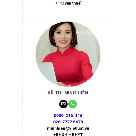
+ Tư vấn thuế
VŨ THỊ MINH HIỀN
0909. 216. 116
028-7777.5678
minhhien@vietluat.vn
+BHXH – BHYT