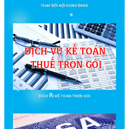
THAY ĐỔI NỘI DUNG ĐKKD
DỊCH VỤ KẾ TOÁN TRỌN GÓI