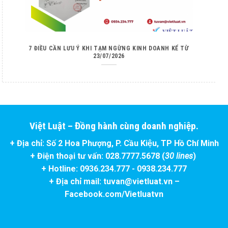
7 ĐIỀU CẦN LƯU Ý KHI TẠM NGỪNG KINH DOANH KỂ TỪ
23/07/2026
Việt Luật – Đồng hành cùng doanh nghiệp.
+ Địa chỉ: Số 2 Hoa Phượng, P. Cầu Kiệu, TP Hồ Chí Minh
+ Điện thoại tư vấn: 028.7777.5678 (
30 lines
)
+ Hotline: 0936.234.777 - 0938.234.777
+ Địa chỉ mail: tuvan@vietluat.vn –
Facebook.com/Vietluatvn