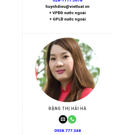
028-7777.5678
huynhdieu@vietluat.vn
+ VPĐD nước ngoài
+ GPLĐ nước ngoài
ĐẶNG THỊ HẢI HÀ
0938.777.348