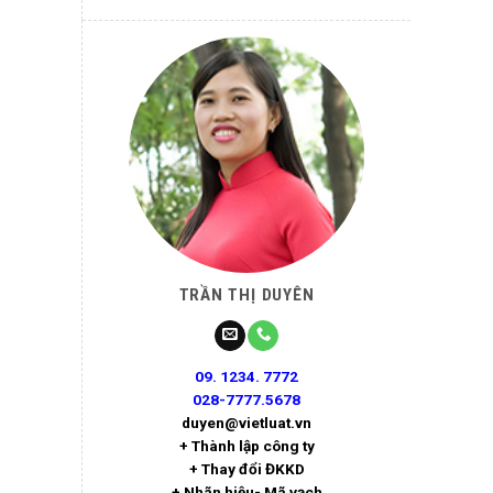
TRẦN THỊ DUYÊN
09. 1234. 7772
028-7777.5678
duyen@vietluat.vn
+ Thành lập công ty
+ Thay đổi ĐKKD
+ Nhãn hiệu- Mã vạch