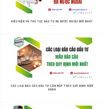
ĐIỀU KIỆN VÀ THỦ TỤC ĐẦU TƯ RA NƯỚC NGOÀI MỚI NHẤT
CÁC LOẠI BÁO CÁO ĐẦU TƯ CẦN NỘP THEO QUY ĐỊNH HIỆN
HÀNH