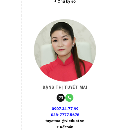
+ Chữ ký số
ĐẶNG THỊ TUYẾT MAI
0907.34.77.99
028-7777.5678
tuyetmai@vietluat.vn
+ Kế toán