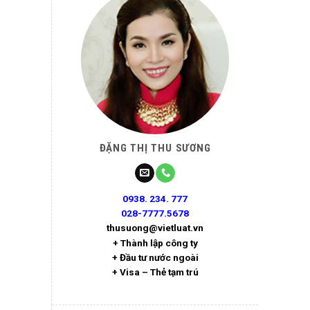
ĐẶNG THỊ THU SƯƠNG
0938. 234. 777
028-7777.5678
thusuong@vietluat.vn
+ Thành lập công ty
+ Đầu tư nước ngoài
+ Visa – Thẻ tạm trú