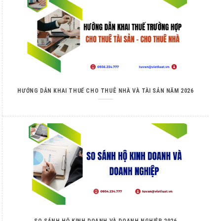
HƯỚNG DẪN KHAI THUẾ CHO THUÊ NHÀ VÀ TÀI SẢN NĂM 2026
SO SÁNH HỘ KINH DOANH VÀ DOANH NGHIỆP 2026