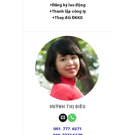
+Đăng ký lao động
+Thành lập công ty
+Thay đổi ĐKKD
HUỲNH THỊ ĐIỀU
091. 777. 6371