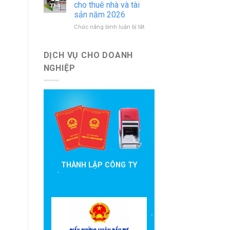
báo
nước
cho thuê nhà và tài
Th4
cáo
ngoài
sản năm 2026
đầu
mới
ở
Chức năng bình luận bị tắt
tư
nhất
Hướng
cần
dẫn
nộp
khai
theo
DỊCH VỤ CHO DOANH
thuế
quy
NGHIỆP
cho
định
thuê
hiện
nhà
hành
và
tài
sản
năm
2026
THÀNH LẬP CÔNG TY