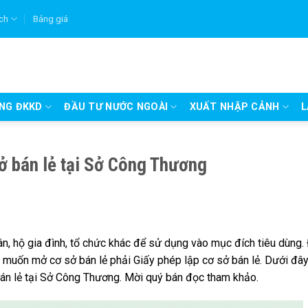
ích
Bảng giá
UNG ĐKKD
ĐẦU TƯ NƯỚC NGOÀI
XUẤT NHẬP CẢNH
L
sở bán lẻ tại Sở Công Thương
ân, hộ gia đình, tổ chức khác để sử dụng vào mục đích tiêu dùng.
 muốn mở cơ sở bán lẻ phải Giấy phép lập cơ sở bán lẻ. Dưới đây
 bán lẻ tại Sở Công Thương. Mời quý bán đọc tham khảo.