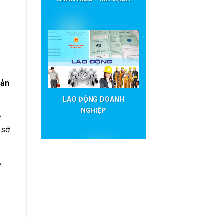
uản
LAO ĐỘNG DOANH
NGHIỆP
ư
 sở
ẻ