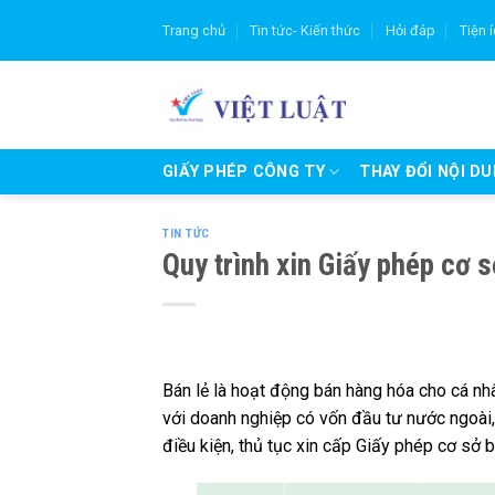
Skip
Trang chủ
Tin tức- Kiến thức
Hỏi đáp
Tiện 
to
content
GIẤY PHÉP CÔNG TY
THAY ĐỔI NỘI D
TIN TỨC
Quy trình xin Giấy phép cơ 
Bán lẻ là hoạt động bán hàng hóa cho cá nh
với doanh nghiệp có vốn đầu tư nước ngoài,
điều kiện, thủ tục xin cấp Giấy phép cơ sở