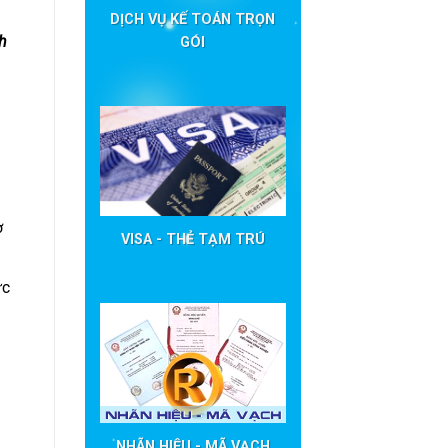
DỊCH VỤ KẾ TOÁN TRỌN
h
GÓI
ợ
VISA - THẺ TẠM TRÚ
ực
NHÃN HIỆU - MÃ VẠCH