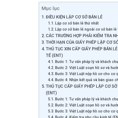
Mục lục
ĐIỀU KIỆN LẬP CƠ SỞ BÁN LẺ
Lập cơ sở bán lẻ thứ nhất
Lập cơ sở bán lẻ ngoài cơ sở bán lẻ 
CÁC TRƯỜNG HỢP PHẢI KIỂM TRA NH
THỜI HẠN CỦA GIẤY PHÉP LẬP CƠ S
THỦ TỤC XIN CẤP GIẤY PHÉP BÁN L
TẾ (ENT)
Bước 1: Tư vấn pháp lý và khách chu
Bước 2: Việt Luật soạn hồ sơ và hướ
Bước 3: Việt Luật nộp hồ sơ cho cơ
Bước 4: Nhận kết quả và bàn giao 
THỦ TỤC CẤP GIẤY PHÉP LẬP CƠ SỞ
(ENT)
Bước 1: Tư vấn pháp lý và khách chu
Bước 2: Việt Luật soạn hồ sơ và hướ
Bước 3: Việt Luật nộp hồ sơ cho cơ
Bước 4: Kiểm tra nhu cầu kinh tế (E