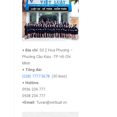
+ Địa chỉ
: Số 2 Hoa Phượng –
Phường Cầu Kiệu -TP. Hồ Chí
Minh
+
Tổng đài:
(028) 7777.5678
(
30 lines
)
+ Hotline:
0936 234 777
0938 234 777
+Email:
Tuvan@vietluat.vn