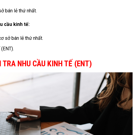
ở bán lẻ thứ nhất.
u cầu kinh tế:
ơ sở bán lẻ thứ nhất.
 (ENT).
 TRA NHU CẦU KINH TẾ (ENT)