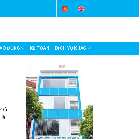
AO ĐỘNG
KẾ TOÁN
DỊCH VỤ KHÁC
 Đối
 là