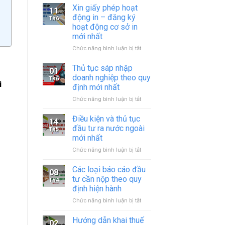
Xin giấy phép hoạt
11
động in – đăng ký
Th6
hoạt động cơ sở in
mới nhất
ở
Chức năng bình luận bị tắt
Xin
giấy
Thủ tục sáp nhập
01
phép
doanh nghiệp theo quy
Th6
hoạt
i
định mới nhất
động
ở
Chức năng bình luận bị tắt
in
Thủ
–
tục
đăng
Điều kiện và thủ tục
14
sáp
ký
đầu tư ra nước ngoài
Th5
nhập
hoạt
mới nhất
doanh
động
ở
Chức năng bình luận bị tắt
nghiệp
cơ
Điều
theo
sở
kiện
quy
in
Các loại báo cáo đầu
08
và
định
mới
tư cần nộp theo quy
Th4
thủ
mới
nhất
định hiện hành
tục
nhất
ở
Chức năng bình luận bị tắt
đầu
Các
tư
loại
ra
Hướng dẫn khai thuế
02