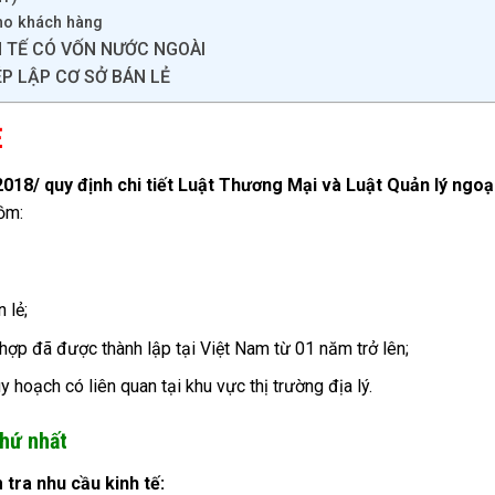
cho khách hàng
H TẾ CÓ VỐN NƯỚC NGOÀI
P LẬP CƠ SỞ BÁN LẺ
Ẻ
2018/ quy định chi tiết Luật Thương Mại và Luật Quản lý ngoạ
gồm:
 lẻ;
hợp đã được thành lập tại Việt Nam từ 01 năm trở lên;
 hoạch có liên quan tại khu vực thị trường địa lý.
thứ nhất
tra nhu cầu kinh tế: