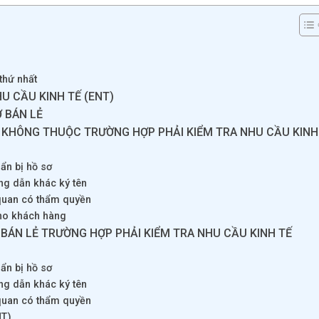
thứ nhất
U CẦU KINH TẾ (ENT)
Ở BÁN LẺ
Ẻ KHÔNG THUỘC TRƯỜNG HỢP PHẢI KIỂM TRA NHU CẦU KINH
ẩn bị hồ sơ
ng dẫn khác ký tên
 quan có thẩm quyền
cho khách hàng
 BÁN LẺ TRƯỜNG HỢP PHẢI KIỂM TRA NHU CẦU KINH TẾ
ẩn bị hồ sơ
ng dẫn khác ký tên
 quan có thẩm quyền
NT)