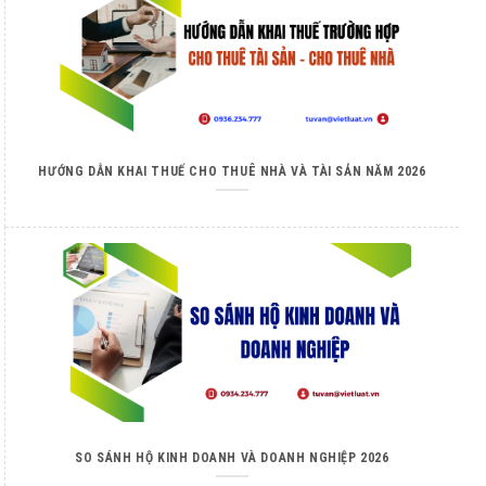
HƯỚNG DẪN KHAI THUẾ CHO THUÊ NHÀ VÀ TÀI SẢN NĂM 2026
SO SÁNH HỘ KINH DOANH VÀ DOANH NGHIỆP 2026