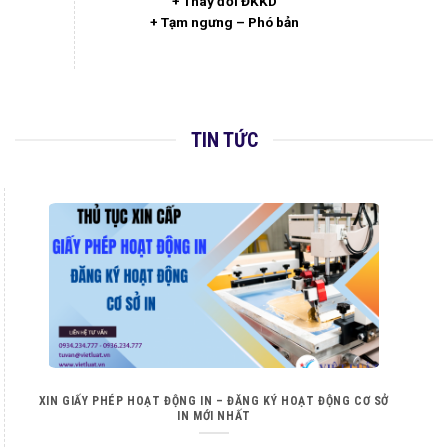
+ Thay đổi ĐKKD
+ Tạm ngưng – Phó bản
TIN TỨC
XIN GIẤY PHÉP HOẠT ĐỘNG IN – ĐĂNG KÝ HOẠT ĐỘNG CƠ SỞ
IN MỚI NHẤT