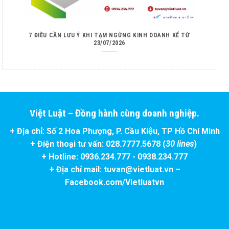
7 ĐIỀU CẦN LƯU Ý KHI TẠM NGỪNG KINH DOANH KỂ TỪ
23/07/2026
Việt Luật – Đồng hành cùng doanh nghiệp.
+ Địa chỉ: Số 2 Hoa Phượng, P. Cầu Kiệu, TP Hồ Chí Minh
+ Điện thoại tư vấn: 028.7777.5678 (
30 lines
)
+ Hotline: 0936.234.777 - 0938.234.777
+ Địa chỉ mail: tuvan@vietluat.vn –
Facebook.com/Vietluatvn