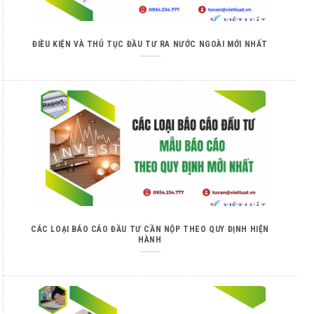
ĐIỀU KIỆN VÀ THỦ TỤC ĐẦU TƯ RA NƯỚC NGOÀI MỚI NHẤT
CÁC LOẠI BÁO CÁO ĐẦU TƯ CẦN NỘP THEO QUY ĐỊNH HIỆN
HÀNH