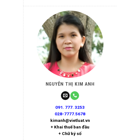
NGUYỄN THỊ KIM ANH
091. 777. 3253
028-7777.5678
kimanh@vietluat.vn
+ Khai thuế ban đầu
+ Chữ ký số