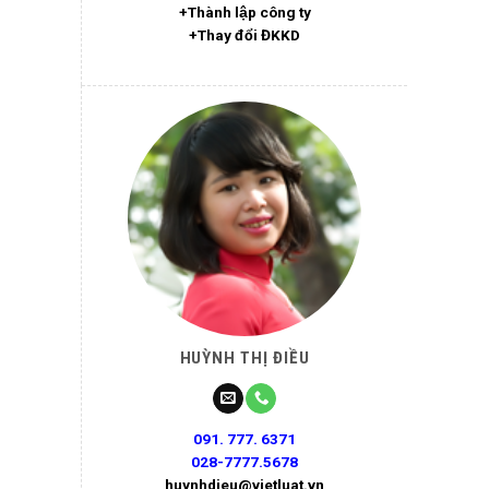
+Thành lập công ty
+Thay đổi ĐKKD
HUỲNH THỊ ĐIỀU
091. 777. 6371
028-7777.5678
huynhdieu@vietluat.vn