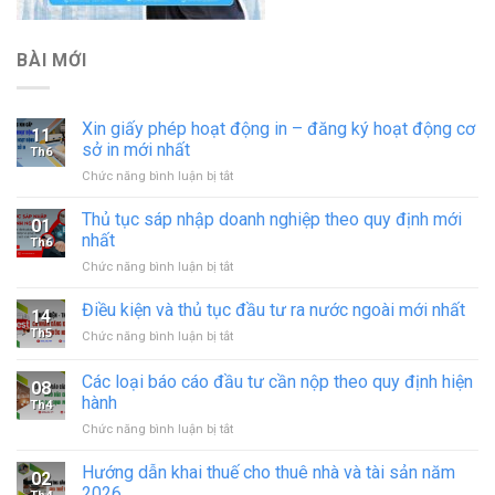
BÀI MỚI
Xin giấy phép hoạt động in – đăng ký hoạt động cơ
11
sở in mới nhất
Th6
ở
Chức năng bình luận bị tắt
Xin
giấy
Thủ tục sáp nhập doanh nghiệp theo quy định mới
01
phép
nhất
Th6
hoạt
ở
Chức năng bình luận bị tắt
động
Thủ
in
tục
Điều kiện và thủ tục đầu tư ra nước ngoài mới nhất
–
14
sáp
đăng
Th5
ở
Chức năng bình luận bị tắt
nhập
ký
Điều
doanh
hoạt
kiện
Các loại báo cáo đầu tư cần nộp theo quy định hiện
nghiệp
động
08
và
theo
hành
cơ
Th4
thủ
quy
sở
ở
Chức năng bình luận bị tắt
tục
định
in
Các
đầu
mới
mới
loại
tư
Hướng dẫn khai thuế cho thuê nhà và tài sản năm
nhất
02
nhất
báo
ra
2026