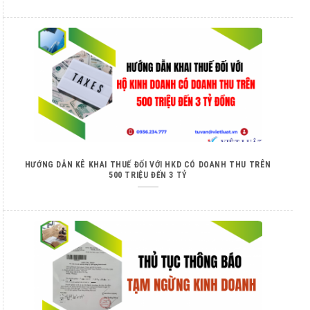
HƯỚNG DẪN KÊ KHAI THUẾ ĐỐI VỚI HKD CÓ DOANH THU TRÊN
500 TRIỆU ĐẾN 3 TỶ