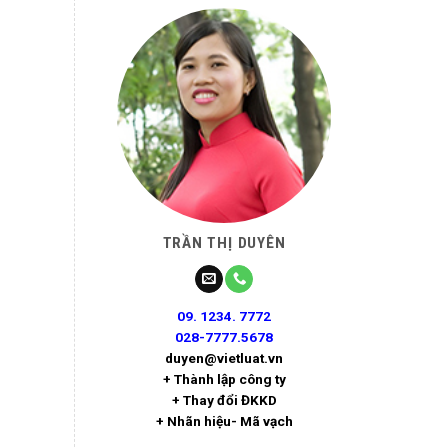
TRẦN THỊ DUYÊN
09. 1234. 7772
028-7777.5678
duyen@vietluat.vn
+ Thành lập công ty
+ Thay đổi ĐKKD
+ Nhãn hiệu- Mã vạch