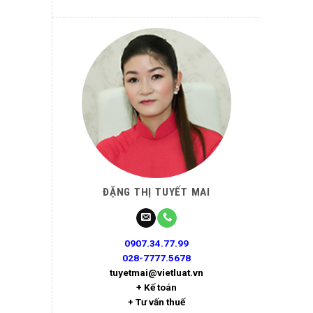
ĐẶNG THỊ TUYẾT MAI
0907.34.77.99
028-7777.5678
tuyetmai@vietluat.vn
+ Kế toán
+ Tư vấn thuế