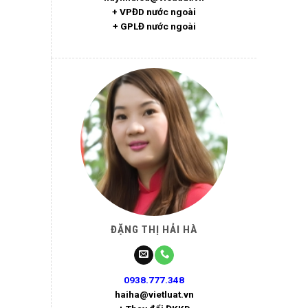
+ VPĐD nước ngoài
+ GPLĐ nước ngoài
ĐẶNG THỊ HẢI HÀ
0938.777.348
haiha@vietluat.vn