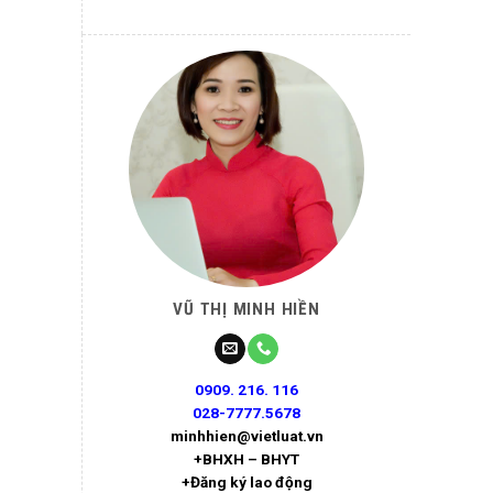
VŨ THỊ MINH HIỀN
0909. 216. 116
028-7777.5678
minhhien@vietluat.vn
+BHXH – BHYT
+Đăng ký lao động