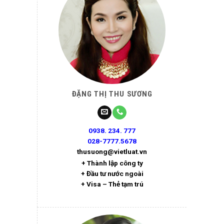
ĐẶNG THỊ THU SƯƠNG
0938. 234. 777
028-7777.5678
thusuong@vietluat.vn
+ Thành lập công ty
+ Đầu tư nước ngoài
+ Visa – Thẻ tạm trú