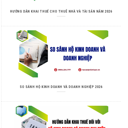
HƯỚNG DẪN KHAI THUẾ CHO THUÊ NHÀ VÀ TÀI SẢN NĂM 2026
SO SÁNH HỘ KINH DOANH VÀ DOANH NGHIỆP 2026