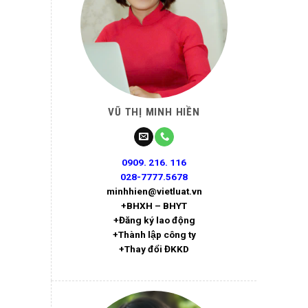
VŨ THỊ MINH HIỀN
0909. 216. 116
028-7777.5678
minhhien@vietluat.vn
+BHXH – BHYT
+Đăng ký lao động
+Thành lập công ty
+Thay đổi ĐKKD