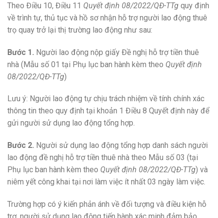
Theo Điều 10, Điều 11
Quyết định 08/2022/QĐ-TTg
quy định
về trình tự, thủ tục và hồ sơ nhận hỗ trợ người lao động thuê
trọ quay trở lại thị trường lao động như sau:
Bước 1.
Người lao động nộp giấy
Đề nghị hỗ trợ tiền thuê
nhà (Mẫu số 01
tại Phụ lục ban hành kèm theo
Quyết định
08/2022/QĐ-TTg
)
Lưu ý:
Người lao động
tự
chịu trách nhiệm về tính chính xác
thông tin theo quy định tại khoản 1 Điều 8 Quyết định này để
gửi người sử dụng lao động
tổng hợp.
Bước 2.
N
gười sử dụng lao động
tổng hợp danh sách người
lao động
đề nghị hỗ trợ tiền thuê nhà theo Mẫu số 03
(tại
Phụ lục ban hành kèm theo
Quyết định 08/2022/QĐ-TTg
)
và
niêm yết công khai tại nơi làm việc ít nhất 03 ngày làm việc.
Trường hợp có ý kiến phản ánh về đối tượng và điều kiện hỗ
trợ, người sử dụng lao động
tiến hành xác minh đảm bảo