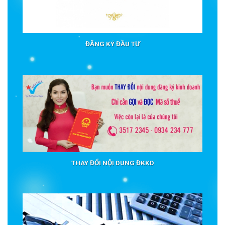
ĐĂNG KÝ ĐẦU TƯ
THAY ĐỔI NỘI DUNG ĐKKD