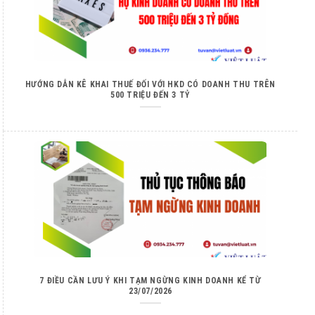
HƯỚNG DẪN KÊ KHAI THUẾ ĐỐI VỚI HKD CÓ DOANH THU TRÊN
500 TRIỆU ĐẾN 3 TỶ
7 ĐIỀU CẦN LƯU Ý KHI TẠM NGỪNG KINH DOANH KỂ TỪ
23/07/2026