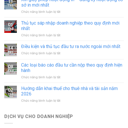
11
sở in mới nhất
Th6
ở
Chức năng bình luận bị tắt
Xin
giấy
Thủ tục sáp nhập doanh nghiệp theo quy định mới
01
phép
nhất
Th6
hoạt
ở
Chức năng bình luận bị tắt
động
Thủ
in
tục
Điều kiện và thủ tục đầu tư ra nước ngoài mới nhất
–
14
sáp
đăng
Th5
ở
Chức năng bình luận bị tắt
nhập
ký
Điều
doanh
hoạt
kiện
Các loại báo cáo đầu tư cần nộp theo quy định hiện
nghiệp
động
08
và
theo
hành
cơ
Th4
thủ
quy
sở
ở
Chức năng bình luận bị tắt
tục
định
in
Các
đầu
mới
mới
loại
tư
Hướng dẫn khai thuế cho thuê nhà và tài sản năm
nhất
02
nhất
báo
ra
2026
Th4
cáo
nước
ở
Chức năng bình luận bị tắt
đầu
ngoài
Hướng
tư
mới
dẫn
cần
nhất
khai
DỊCH VỤ CHO DOANH NGHIỆP
nộp
thuế
theo
cho
quy