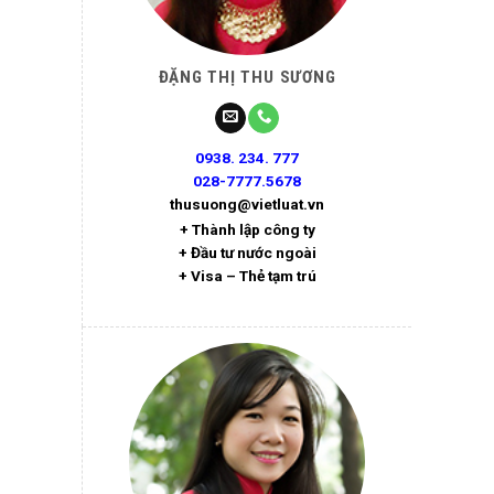
ĐẶNG THỊ THU SƯƠNG
0938. 234. 777
028-7777.5678
thusuong@vietluat.vn
+ Thành lập công ty
+ Đầu tư nước ngoài
+ Visa – Thẻ tạm trú