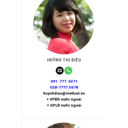
HUỲNH THỊ ĐIỀU
091. 777. 6371
028-7777.5678
huynhdieu@vietluat.vn
+ VPĐD nước ngoài
+ GPLĐ nước ngoài