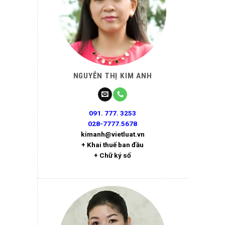
NGUYỄN THỊ KIM ANH
091. 777. 3253
028-7777.5678
kimanh@vietluat.vn
+ Khai thuế ban đầu
+ Chữ ký số