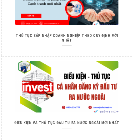
THỦ TỤC SÁP NHẬP DOANH NGHIỆP THEO QUY ĐỊNH MỚI
NHẤT
ĐIỀU KIỆN VÀ THỦ TỤC ĐẦU TƯ RA NƯỚC NGOÀI MỚI NHẤT