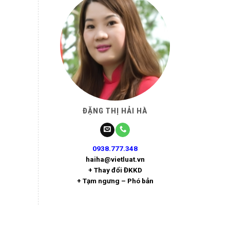
ĐẶNG THỊ HẢI HÀ
0938.777.348
haiha@vietluat.vn
+ Thay đổi ĐKKD
+ Tạm ngưng – Phó bản