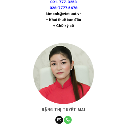
091. 777. 3253
028-7777.5678
kimanh@vietluat.vn
+ Khai thuế ban đầu
+ Chữ ký số
ĐẶNG THỊ TUYẾT MAI