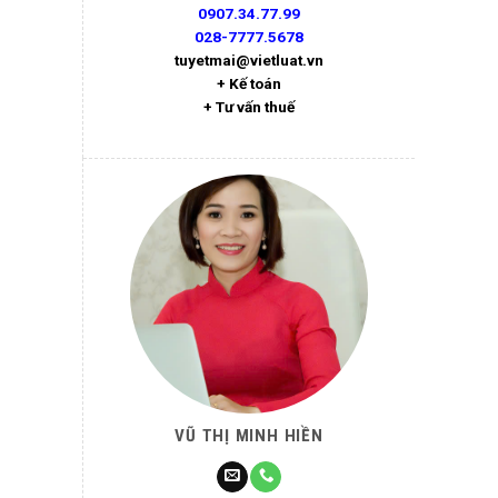
0907.34.77.99
028-7777.5678
tuyetmai@vietluat.vn
+ Kế toán
+ Tư vấn thuế
VŨ THỊ MINH HIỀN