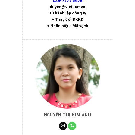
028-7777.5678
duyen@vietluat.vn
+ Thành lập công ty
+ Thay đổi ĐKKD
+ Nhãn hiệu- Mã vạch
NGUYỄN THỊ KIM ANH