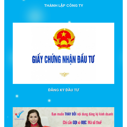
THÀNH LẬP CÔNG TY
ĐĂNG KÝ ĐẦU TƯ