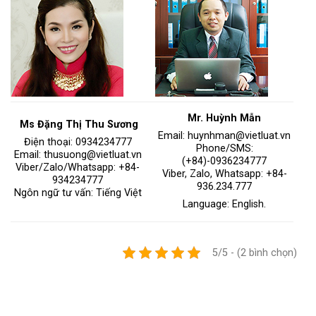
Mr. Huỳnh Mẫn
Ms Đặng Thị Thu Sương
Email: huynhman@vietluat.vn
Điện thoại: 0934234777
Phone/SMS:
Email: thusuong@vietluat.vn
(+84)-0936234777
Viber/Zalo/Whatsapp: +84-
Viber, Zalo, Whatsapp: +84-
934234777
936.234.777
Ngôn ngữ tư vấn: Tiếng Việt
Language: English.
5/5 - (2 bình chọn)