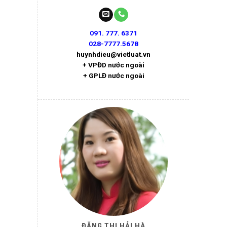
091. 777. 6371
028-7777.5678
huynhdieu@vietluat.vn
+ VPĐD nước ngoài
+ GPLĐ nước ngoài
ĐẶNG THỊ HẢI HÀ