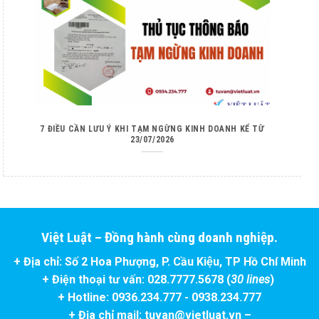
7 ĐIỀU CẦN LƯU Ý KHI TẠM NGỪNG KINH DOANH KỂ TỪ
23/07/2026
Việt Luật – Đồng hành cùng doanh nghiệp.
+ Địa chỉ: Số 2 Hoa Phượng, P. Cầu Kiệu, TP Hồ Chí Minh
+ Điện thoại tư vấn: 028.7777.5678 (
30 lines
)
+ Hotline: 0936.234.777 - 0938.234.777
+ Địa chỉ mail: tuvan@vietluat.vn –