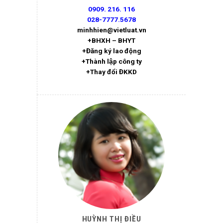
0909. 216. 116
028-7777.5678
minhhien@vietluat.vn
+BHXH – BHYT
+Đăng ký lao động
+Thành lập công ty
+Thay đổi ĐKKD
HUỲNH THỊ ĐIỀU