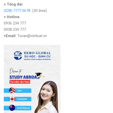
+
Tổng đài:
(028) 7777.5678
(
30 lines
)
+ Hotline:
0936 234 777
0938 234 777
+Email:
Tuvan@vietluat.vn