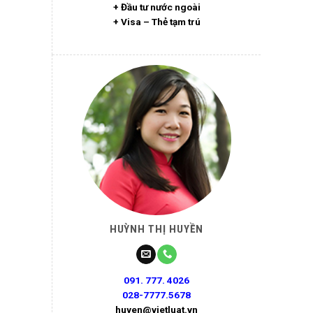
+ Đầu tư nước ngoài
+ Visa – Thẻ tạm trú
HUỲNH THỊ HUYỀN
091. 777. 4026
028-7777.5678
huyen@vietluat.vn