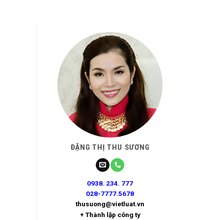
ĐẶNG THỊ THU SƯƠNG
0938. 234. 777
028-7777.5678
thusuong@vietluat.vn
+ Thành lập công ty