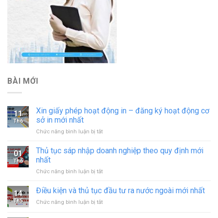
BÀI MỚI
Xin giấy phép hoạt động in – đăng ký hoạt động cơ
11
sở in mới nhất
Th6
ở
Chức năng bình luận bị tắt
Xin
giấy
Thủ tục sáp nhập doanh nghiệp theo quy định mới
01
phép
nhất
Th6
hoạt
ở
Chức năng bình luận bị tắt
động
Thủ
in
tục
Điều kiện và thủ tục đầu tư ra nước ngoài mới nhất
–
14
sáp
đăng
Th5
ở
Chức năng bình luận bị tắt
nhập
ký
Điều
doanh
hoạt