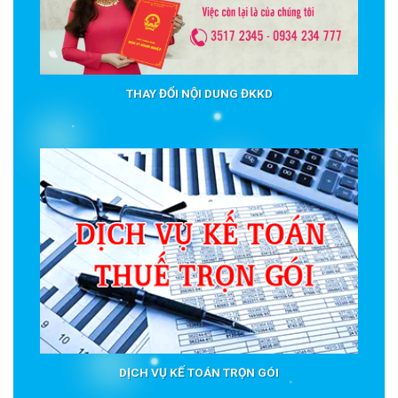
THAY ĐỔI NỘI DUNG ĐKKD
DỊCH VỤ KẾ TOÁN TRỌN GÓI