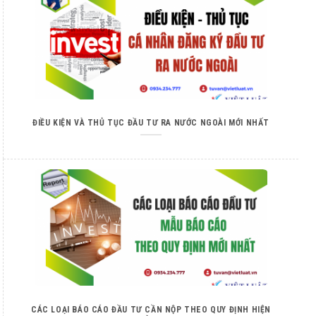
ĐIỀU KIỆN VÀ THỦ TỤC ĐẦU TƯ RA NƯỚC NGOÀI MỚI NHẤT
CÁC LOẠI BÁO CÁO ĐẦU TƯ CẦN NỘP THEO QUY ĐỊNH HIỆN