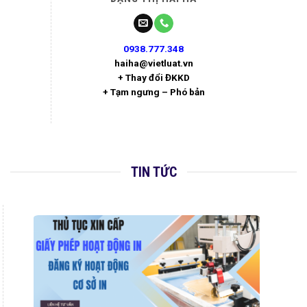
0938.777.348
haiha@vietluat.vn
+ Thay đổi ĐKKD
+ Tạm ngưng – Phó bản
TIN TỨC