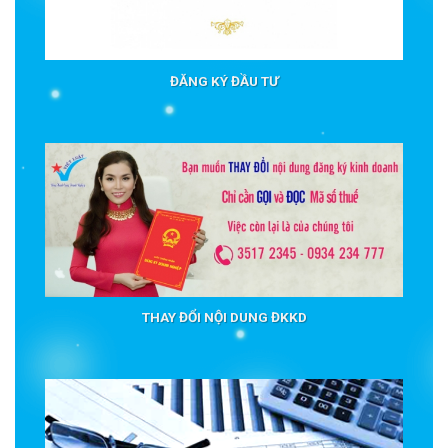
ĐĂNG KÝ ĐẦU TƯ
THAY ĐỔI NỘI DUNG ĐKKD