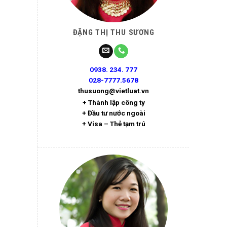
ĐẶNG THỊ THU SƯƠNG
0938. 234. 777
028-7777.5678
thusuong@vietluat.vn
+ Thành lập công ty
+ Đầu tư nước ngoài
+ Visa – Thẻ tạm trú