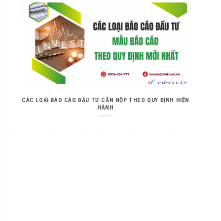
CÁC LOẠI BÁO CÁO ĐẦU TƯ CẦN NỘP THEO QUY ĐỊNH HIỆN
HÀNH