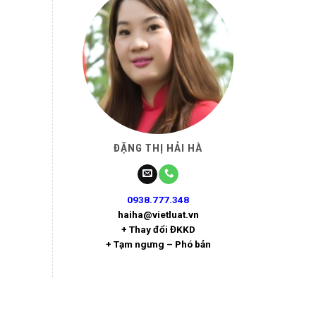
ĐẶNG THỊ HẢI HÀ
0938.777.348
haiha@vietluat.vn
+ Thay đổi ĐKKD
+ Tạm ngưng – Phó bản