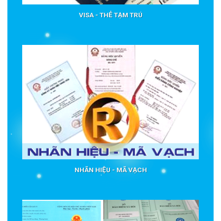
VISA - THẺ TẠM TRÚ
NHÃN HIỆU - MÃ VẠCH