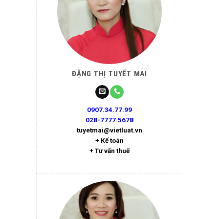
ĐẶNG THỊ TUYẾT MAI
0907.34.77.99
028-7777.5678
tuyetmai@vietluat.vn
+ Kế toán
+ Tư vấn thuế