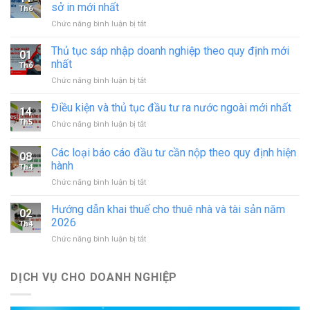
sở in mới nhất
Th6
ở
Chức năng bình luận bị tắt
Xin
giấy
Thủ tục sáp nhập doanh nghiệp theo quy định mới
01
phép
nhất
Th6
hoạt
ở
Chức năng bình luận bị tắt
động
Thủ
in
tục
Điều kiện và thủ tục đầu tư ra nước ngoài mới nhất
–
14
sáp
đăng
Th5
ở
Chức năng bình luận bị tắt
nhập
ký
Điều
doanh
hoạt
kiện
Các loại báo cáo đầu tư cần nộp theo quy định hiện
nghiệp
động
08
và
theo
hành
cơ
Th4
thủ
quy
sở
ở
Chức năng bình luận bị tắt
tục
định
in
Các
đầu
mới
mới
loại
tư
Hướng dẫn khai thuế cho thuê nhà và tài sản năm
nhất
02
nhất
báo
ra
2026
Th4
cáo
nước
ở
Chức năng bình luận bị tắt
đầu
ngoài
Hướng
tư
mới
dẫn
cần
nhất
khai
DỊCH VỤ CHO DOANH NGHIỆP
nộp
thuế
theo
cho
quy
thuê