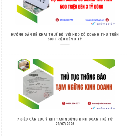
HƯỚNG DẪN KÊ KHAI THUẾ ĐỐI VỚI HKD CÓ DOANH THU TRÊN
500 TRIỆU ĐẾN 3 TỶ
7 ĐIỀU CẦN LƯU Ý KHI TẠM NGỪNG KINH DOANH KỂ TỪ
23/07/2026