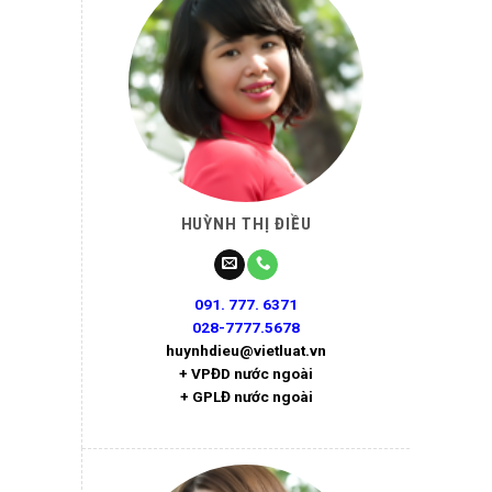
HUỲNH THỊ ĐIỀU
091. 777. 6371
028-7777.5678
huynhdieu@vietluat.vn
+ VPĐD nước ngoài
+ GPLĐ nước ngoài