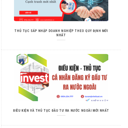
THỦ TỤC SÁP NHẬP DOANH NGHIỆP THEO QUY ĐỊNH MỚI
NHẤT
ĐIỀU KIỆN VÀ THỦ TỤC ĐẦU TƯ RA NƯỚC NGOÀI MỚI NHẤT