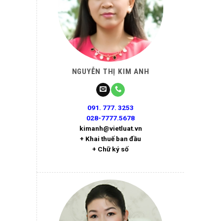
NGUYỄN THỊ KIM ANH
091. 777. 3253
028-7777.5678
kimanh@vietluat.vn
+ Khai thuế ban đầu
+ Chữ ký số