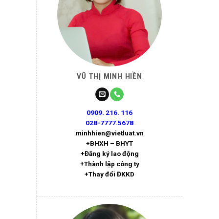
VŨ THỊ MINH HIỀN
0909. 216. 116
028-7777.5678
minhhien@vietluat.vn
+BHXH – BHYT
+Đăng ký lao động
+Thành lập công ty
+Thay đổi ĐKKD