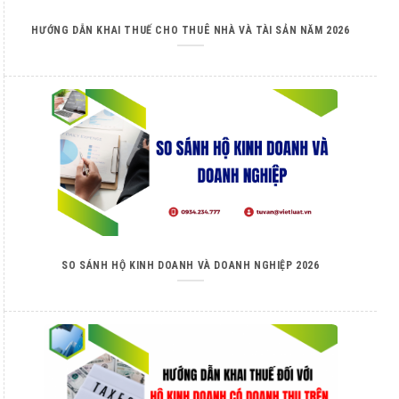
HƯỚNG DẪN KHAI THUẾ CHO THUÊ NHÀ VÀ TÀI SẢN NĂM 2026
SO SÁNH HỘ KINH DOANH VÀ DOANH NGHIỆP 2026