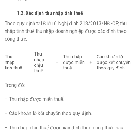
1.2. Xác định thu nhập tính thuế
Theo quy định tại Điều 6 Nghị định 218/2013/NĐ-CP, thu
nhập tính thuế thu nhập doanh nghiệp được xác định theo
công thức:
Thu
Thu
Thu nhập
Các khoản lỗ
nhập
nhập
=
–
được miễn
+
được kết chuyển
chịu
tính thuế
thuế
theo quy định
thuế
Trong đó:
– Thu nhập được miễn thuế.
– Các khoản lỗ kết chuyển theo quy định.
– Thu nhập chịu thuế được xác định theo công thức sau: