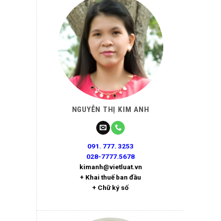
NGUYỄN THỊ KIM ANH
091. 777. 3253
028-7777.5678
kimanh@vietluat.vn
+ Khai thuế ban đầu
+ Chữ ký số