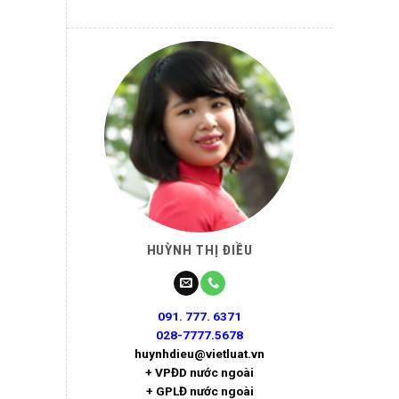
HUỲNH THỊ ĐIỀU
091. 777. 6371
028-7777.5678
huynhdieu@vietluat.vn
+ VPĐD nước ngoài
+ GPLĐ nước ngoài