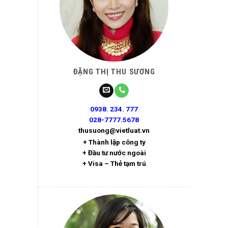
ĐẶNG THỊ THU SƯƠNG
0938. 234. 777
028-7777.5678
thusuong@vietluat.vn
+ Thành lập công ty
+ Đầu tư nước ngoài
+ Visa – Thẻ tạm trú