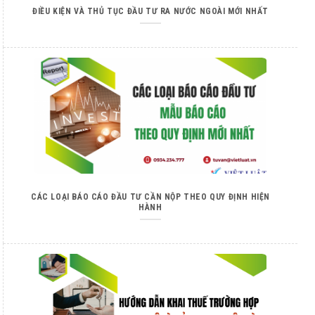
ĐIỀU KIỆN VÀ THỦ TỤC ĐẦU TƯ RA NƯỚC NGOÀI MỚI NHẤT
CÁC LOẠI BÁO CÁO ĐẦU TƯ CẦN NỘP THEO QUY ĐỊNH HIỆN
HÀNH