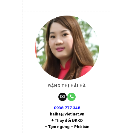
ĐẶNG THỊ HẢI HÀ
0938.777.348
haiha@vietluat.vn
+ Thay đổi ĐKKD
+ Tạm ngưng – Phó bản