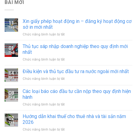
BÀI MỚI
Xin giấy phép hoạt động in – đăng ký hoạt động cơ
11
sở in mới nhất
Th6
ở
Chức năng bình luận bị tắt
Xin
giấy
Thủ tục sáp nhập doanh nghiệp theo quy định mới
01
phép
nhất
Th6
hoạt
ở
Chức năng bình luận bị tắt
động
Thủ
in
tục
Điều kiện và thủ tục đầu tư ra nước ngoài mới nhất
–
14
sáp
đăng
Th5
ở
Chức năng bình luận bị tắt
nhập
ký
Điều
doanh
hoạt
kiện
Các loại báo cáo đầu tư cần nộp theo quy định hiện
nghiệp
động
08
và
theo
hành
cơ
Th4
thủ
quy
sở
ở
Chức năng bình luận bị tắt
tục
định
in
Các
đầu
mới
mới
loại
tư
Hướng dẫn khai thuế cho thuê nhà và tài sản năm
nhất
02
nhất
báo
ra
2026
Th4
cáo
nước
ở
Chức năng bình luận bị tắt
đầu
ngoài
Hướng
tư
mới