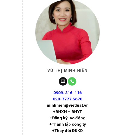
VŨ THỊ MINH HIỀN
0909. 216. 116
028-7777.5678
minhhien@vietluat.vn
+BHXH – BHYT
+Đăng ký lao động
+Thành lập công ty
+Thay đổi ĐKKD