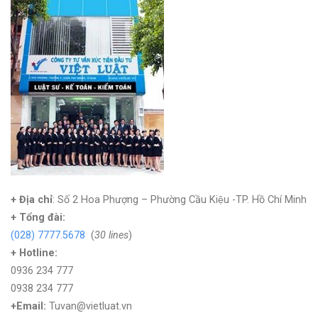
+ Địa chỉ
: Số 2 Hoa Phượng – Phường Cầu Kiệu -TP. Hồ Chí Minh
+
Tổng đài:
(028) 7777.5678
(
30 lines
)
+ Hotline:
0936 234 777
0938 234 777
+Email:
Tuvan@vietluat.vn