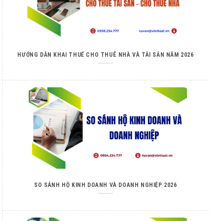
HƯỚNG DẪN KHAI THUẾ CHO THUÊ NHÀ VÀ TÀI SẢN NĂM 2026
SO SÁNH HỘ KINH DOANH VÀ DOANH NGHIỆP 2026