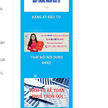
a,
ĐĂNG KÝ ĐẦU TƯ
uận
THAY ĐỔI NỘI DUNG
uật.
ĐKKD
n)