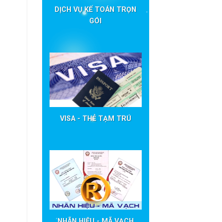
DỊCH VỤ KẾ TOÁN TRỌN
GÓI
VISA - THẺ TẠM TRÚ
NHÃN HIỆU - MÃ VẠCH