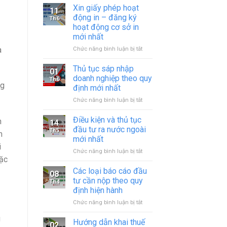
Xin giấy phép hoạt
11
động in – đăng ký
Th6
hoạt động cơ sở in
mới nhất
ở
a
Chức năng bình luận bị tắt
Xin
giấy
Thủ tục sáp nhập
01
phép
doanh nghiệp theo quy
Th6
hoạt
ng
định mới nhất
động
ở
Chức năng bình luận bị tắt
in
Thủ
–
tục
đăng
Điều kiện và thủ tục
n
14
sáp
ký
đầu tư ra nước ngoài
Th5
m
nhập
hoạt
mới nhất
doanh
động
i
ở
Chức năng bình luận bị tắt
nghiệp
cơ
oặc
Điều
theo
sở
kiện
quy
in
Các loại báo cáo đầu
08
và
định
mới
tư cần nộp theo quy
Th4
thủ
mới
nhất
định hiện hành
tục
nhất
ở
Chức năng bình luận bị tắt
đầu
Các
tư
g
loại
ra
Hướng dẫn khai thuế
02