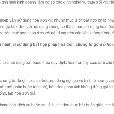
 tình hình kinh doanh, làm cơ sở xác định nghĩa vụ thuế đối với N
nghiệp vẫn sử dụng hóa đơn với những mục đích bất hợp pháp nh
inh, lập hóa đơn với nội dung không có thật, hoạc sử dụng hóa đơ
ận, trốn thuế hoạc hóa đơn với nội dung trên các liên không đồng 
là hành vi sử dụng bất hợp pháp hóa đơn, chứng từ gồm
(Khoả
 các nội dung bắt buộc theo quy định; hóa đơn tẩy xóa, sửa chữ
hứng từ đã ghi các chỉ tiêu, nội dung nghiệp vụ kinh tế nhưng vi
hật một phần hoặc toàn bộ); hóa đơn phản ánh không đúng giá trị
ống, lập hóa đơn giả;
hàng hóa, dịch vụ hoặc sai lệch các tiêu thức bắt buộc giữa các l