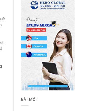
huế;
p
đơn
iá
ng
BÀI MỚI