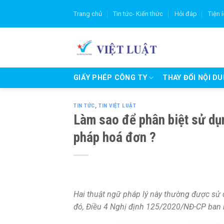
Skip
Trang chủ
Tin tức- Kiến thức
Hỏi đáp
Tiện 
to
content
GIẤY PHÉP CÔNG TY
THAY ĐỔI NỘI D
TIN TỨC
,
TIN VIỆT LUẬT
Làm sao để phân biệt sử dụ
pháp hoá đơn ?
Hai thuật ngữ pháp lý này thường được sử 
đó, Điều 4 Nghị định 125/2020/NĐ-CP ban 