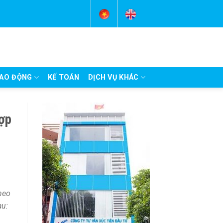
AO ĐỘNG
KẾ TOÁN
DỊCH VỤ KHÁC
hợp
heo
au: