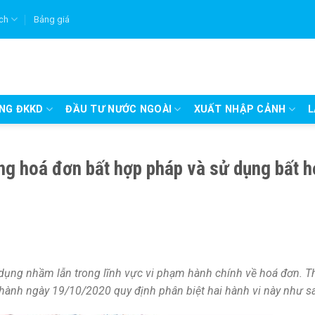
ích
Bảng giá
UNG ĐKKD
ĐẦU TƯ NƯỚC NGOÀI
XUẤT NHẬP CẢNH
L
ng hoá đơn bất hợp pháp và sử dụng bất 
dụng nhầm lẫn trong lĩnh vực vi phạm hành chính về hoá đơn. T
hành ngày 19/10/2020 quy định phân biệt hai hành vi này như s