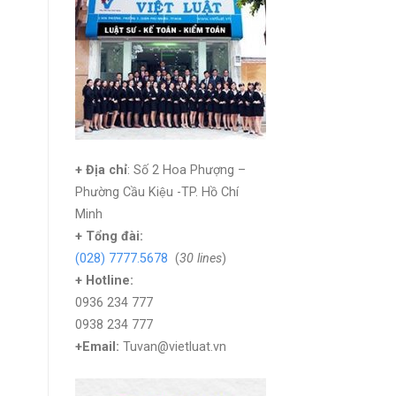
+ Địa chỉ
: Số 2 Hoa Phượng –
Phường Cầu Kiệu -TP. Hồ Chí
Minh
+
Tổng đài:
(028) 7777.5678
(
30 lines
)
+ Hotline:
0936 234 777
0938 234 777
+Email:
Tuvan@vietluat.vn