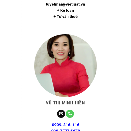
tuyetmai@vietluat.vn
+ Kế toán
+ Tư vấn thuế
VŨ THỊ MINH HIỀN
0909. 216. 116
028-7777.5678