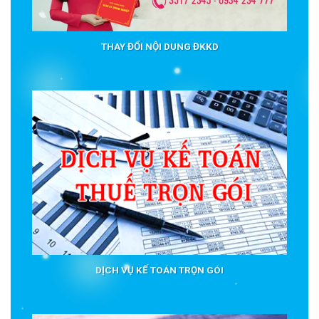
THAY ĐỔI NỘI DUNG ĐKKD
DỊCH VỤ KẾ TOÁN TRỌN GÓI