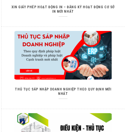
XIN GIẤY PHÉP HOẠT ĐỘNG IN – ĐĂNG KÝ HOẠT ĐỘNG CƠ SỞ
IN MỚI NHẤT
THỦ TỤC SÁP NHẬP DOANH NGHIỆP THEO QUY ĐỊNH MỚI
NHẤT