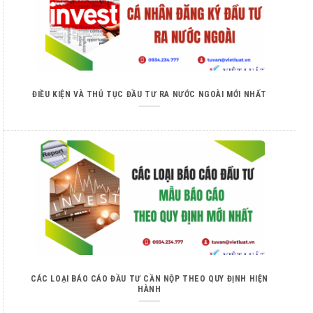
ĐIỀU KIỆN VÀ THỦ TỤC ĐẦU TƯ RA NƯỚC NGOÀI MỚI NHẤT
CÁC LOẠI BÁO CÁO ĐẦU TƯ CẦN NỘP THEO QUY ĐỊNH HIỆN
HÀNH