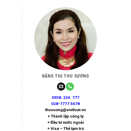
ĐẶNG THỊ THU SƯƠNG
0938. 234. 777
028-7777.5678
thusuong@vietluat.vn
+ Thành lập công ty
+ Đầu tư nước ngoài
+ Visa – Thẻ tạm trú