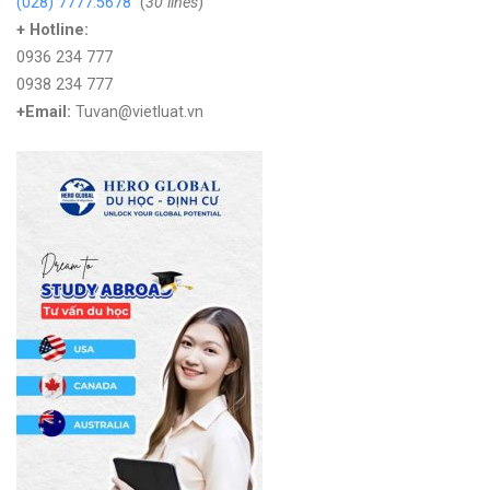
(028) 7777.5678
(
30 lines
)
+ Hotline:
0936 234 777
0938 234 777
+Email:
Tuvan@vietluat.vn