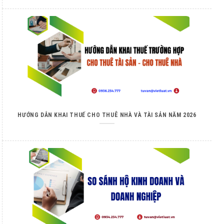
HƯỚNG DẪN KHAI THUẾ CHO THUÊ NHÀ VÀ TÀI SẢN NĂM 2026