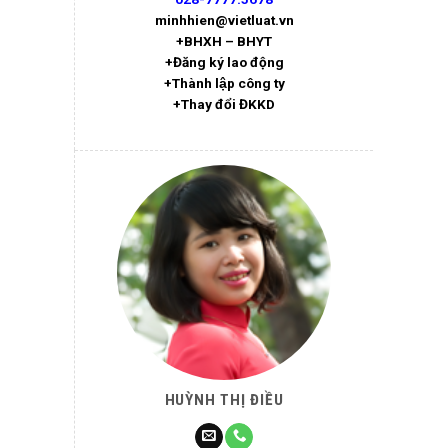
minhhien@vietluat.vn
+BHXH – BHYT
+Đăng ký lao động
+Thành lập công ty
+Thay đổi ĐKKD
HUỲNH THỊ ĐIỀU