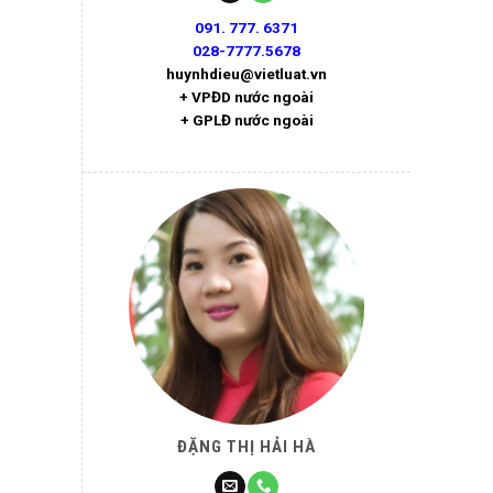
091. 777. 6371
028-7777.5678
huynhdieu@vietluat.vn
+ VPĐD nước ngoài
+ GPLĐ nước ngoài
ĐẶNG THỊ HẢI HÀ