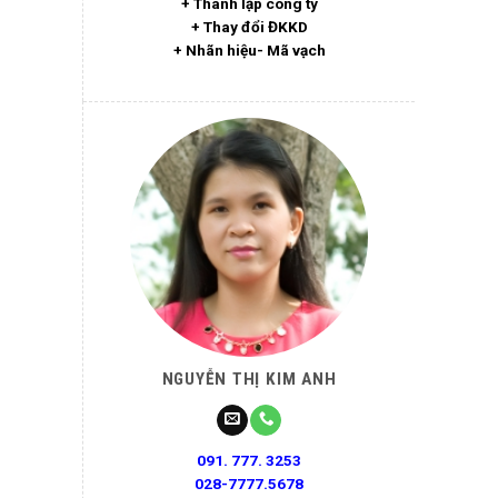
+ Thành lập công ty
+ Thay đổi ĐKKD
+ Nhãn hiệu- Mã vạch
NGUYỄN THỊ KIM ANH
091. 777. 3253
028-7777.5678