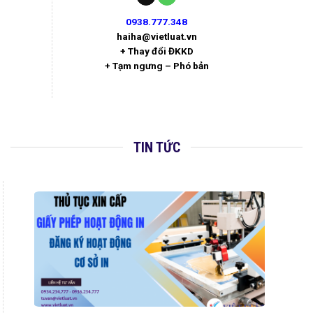
0938.777.348
haiha@vietluat.vn
+ Thay đổi ĐKKD
+ Tạm ngưng – Phó bản
TIN TỨC