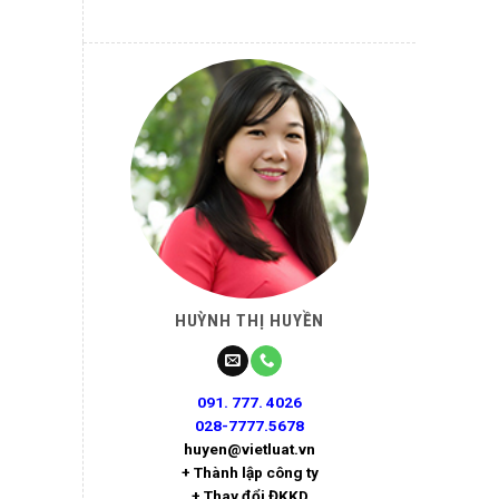
HUỲNH THỊ HUYỀN
091. 777. 4026
028-7777.5678
huyen@vietluat.vn
+ Thành lập công ty
+ Thay đổi ĐKKD