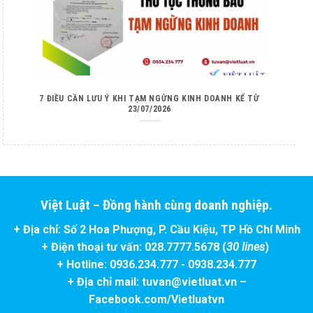
7 ĐIỀU CẦN LƯU Ý KHI TẠM NGỪNG KINH DOANH KỂ TỪ
23/07/2026
Việt Luật – Đồng hành cùng doanh nghiệp.
+ Địa chỉ: Số 2 Hoa Phượng, P. Cầu Kiệu, TP Hồ Chí Minh
+ Điện thoại tư vấn: 028.7777.5678 (
30 lines
)
+ Hotline: 0936.234.777 - 0938.234.777
+ Địa chỉ mail: tuvan@vietluat.vn –
Facebook.com/Vietluatvn