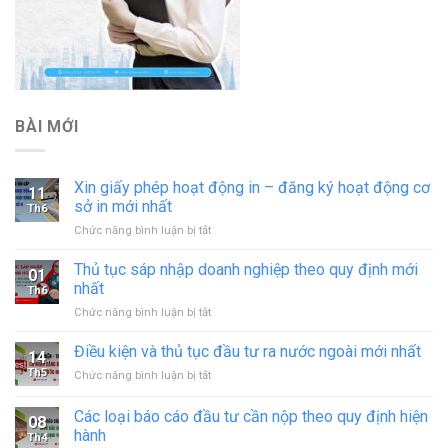
BÀI MỚI
Xin giấy phép hoạt động in – đăng ký hoạt động cơ
11
sở in mới nhất
Th6
ở
Chức năng bình luận bị tắt
Xin
giấy
Thủ tục sáp nhập doanh nghiệp theo quy định mới
01
phép
nhất
Th6
hoạt
ở
Chức năng bình luận bị tắt
động
Thủ
in
tục
Điều kiện và thủ tục đầu tư ra nước ngoài mới nhất
–
14
sáp
đăng
Th5
ở
Chức năng bình luận bị tắt
nhập
ký
Điều
doanh
hoạt
kiện
Các loại báo cáo đầu tư cần nộp theo quy định hiện
nghiệp
động
08
và
theo
hành
cơ
Th4
thủ
quy