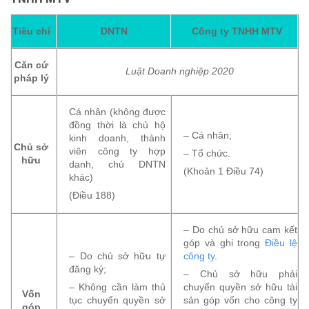
Tiêu chí
DNTN
Công ty TNHH MTV
Căn cứ
Luật Doanh nghiệp 2020
pháp lý
Cá nhân (không được
đồng thời là chủ hộ
– Cá nhân;
kinh doanh, thành
Chủ sở
viên công ty hợp
– Tổ chức.
hữu
danh, chủ DNTN
(Khoản 1 Điều 74)
khác)
(Điều 188)
– Do chủ sở hữu cam kết
góp và ghi trong
Điều lệ
– Do chủ sở hữu tự
công ty
.
đăng ký;
– Chủ sở hữu phải
– Không cần làm thủ
chuyển quyền sở hữu tài
Vốn
tục chuyển quyền sở
sản góp vốn cho công ty
góp