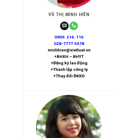
VŨ THỊ MINH HIỀN
0909. 216. 116
028-7777.5678
minhhien@vietluat.vn
+BHXH – BHYT
+Đăng ký lao động
+Thành lập công ty
+Thay đổi ĐKKD