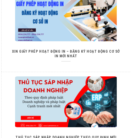
XIN GIẤY PHÉP HOẠT ĐỘNG IN – ĐĂNG KÝ HOẠT ĐỘNG CƠ SỞ
IN MỚI NHẤT
THỦ TỤC SÁP NHẬP DOANH NGHIỆP THEO QUY ĐỊNH MỚI