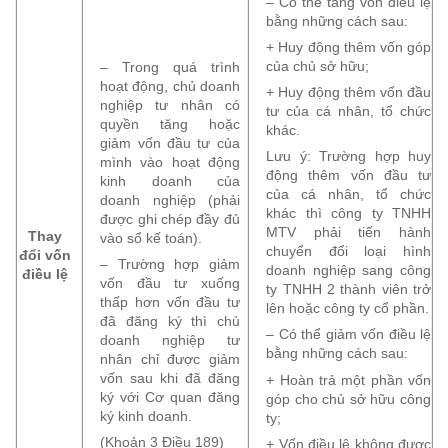
– Có thể tăng vốn điều lệ
bằng những cách sau:
+ Huy động thêm vốn góp
của chủ sở hữu;
– Trong quá trình
hoạt động, chủ doanh
+ Huy động thêm vốn đầu
nghiệp tư nhân có
tư của cá nhân, tổ chức
quyền tăng hoặc
khác.
giảm vốn đầu tư của
Lưu ý: Trường hợp huy
mình vào hoạt động
động thêm vốn đầu tư
kinh doanh của
của cá nhân, tổ chức
doanh nghiệp (phải
khác thì công ty TNHH
được ghi chép đầy đủ
MTV phải tiến hành
Thay
vào sổ kế toán).
chuyển đổi loại hình
đổi vốn
– Trường hợp giảm
doanh nghiệp sang công
điều lệ
vốn đầu tư xuống
ty TNHH 2 thành viên trở
thấp hơn vốn đầu tư
lên hoặc công ty cổ phần.
đã đăng ký thì chủ
– Có thể giảm vốn điều lệ
doanh nghiệp tư
bằng những cách sau:
nhân chỉ được giảm
vốn sau khi đã đăng
+ Hoàn trả một phần vốn
ký với Cơ quan đăng
góp cho chủ sở hữu công
ký kinh doanh.
ty;
(Khoản 3 Điều 189)
+ Vốn điều lệ không được