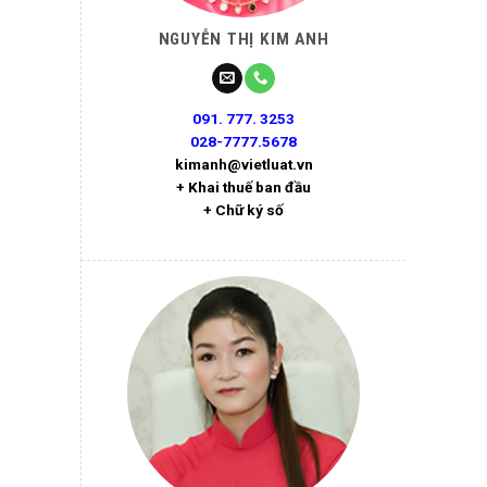
NGUYỄN THỊ KIM ANH
091. 777. 3253
028-7777.5678
kimanh@vietluat.vn
+ Khai thuế ban đầu
+ Chữ ký số