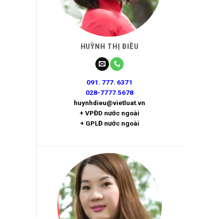
HUỲNH THỊ ĐIỀU
091. 777. 6371
028-7777.5678
huynhdieu@vietluat.vn
+ VPĐD nước ngoài
+ GPLĐ nước ngoài