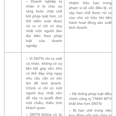
– Doanh nghiệp tư
nhiệm hữu hạn trong
nhân ít bị chịu sự
phạm vi số vốn điều lệ, vì
ràng buộc chặt chẽ
vậy hạn chế được rủi ro
bởi pháp luật hơn, có
của chủ sở hữu khi tiến
thể kiểm soát được
hành hoạt động sản xuất
rủi ro vì chỉ có duy
kinh doanh.
nhất một người làm
đại diện theo pháp
luật của doanh
nghiệp.
– Vì DNTN chỉ có một
cá nhân, không có sự
liên kết góp vốn; khó
có thể đáp ứng ngay
nhu cầu cần có vốn
lớn để kinh doanh.
Chính vì chỉ có một
người duy nhất nên
– Hệ thống pháp luật điều
dễ xảy ra quyết định
chỉnh công ty TNHH MTV
một chiều; thiếu tính
khắt khe hơn DNTN.
khách quan.
– Bị hạn chế trong việc
– DNTN không có tư
huy động vốn bởi công ty