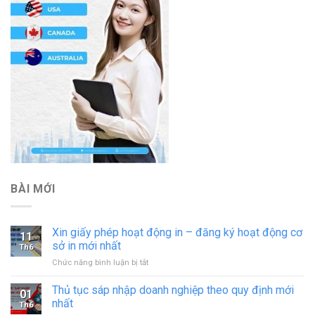
BÀI MỚI
Xin giấy phép hoạt động in – đăng ký hoạt động cơ
11
sở in mới nhất
Th6
ở
Chức năng bình luận bị tắt
Xin
giấy
Thủ tục sáp nhập doanh nghiệp theo quy định mới
01
phép
nhất
Th6
hoạt