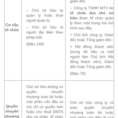
giám đốc.
– Công ty TNHH MTV do
– Chủ sở hữu tự
tổ chức làm chủ sở
quản lý hoặc thuê
hữu
được tổ chức quản
người quản lý;
lý theo một trong hai mô
Cơ cấu
– Chủ sở hữu là
hình sau đây:
tổ chức
người đại diện theo
+ Chủ tịch công ty, Giám
pháp luật.
đốc hoặc Tổng giám đốc;
(Điều 190)
+ Hội đồng thành viên
(trong đó bầu ra một
người làm Chủ tịch Hội
đồng thành viên), Giám
đốc hoặc Tổng giám đốc.
(Điều 79)
Chủ sở hữu không có
quyền chuyển
nhượng toàn bộ hoặc
một phần vốn đầu tư
Chủ sở hữu công ty có
Quyền
mà chỉ có quyền bán
toàn quyền chuyển
chuyển
hoặc cho thuê DNTN
nhượng toàn bộ hoặc
nhượng
cho cá nhân, tổ chức
một phần vốn điều lệ của