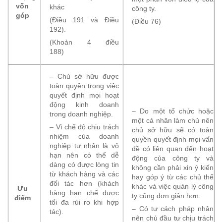
vốn
khác
công ty.
góp
(Điều 191 và Điều
(Điều 76)
192).
(Khoản 4 điều
188)
– Chủ sở hữu được
toàn quyền trong việc
quyết định mọi hoạt
động kinh doanh
– Do một tổ chức hoặc
trong doanh nghiệp.
một cá nhân làm chủ nên
– Vì chế độ chịu trách
chủ sở hữu sẽ có toàn
nhiệm của doanh
quyền quyết định mọi vấn
nghiệp tư nhân là vô
đề có liên quan đến hoạt
hạn nên có thể dễ
động của công ty và
dàng có được lòng tin
không cần phải xin ý kiến
từ khách hàng và các
hay góp ý từ các chủ thể
đối tác hơn (khách
khác và việc quản lý công
Ưu
hàng hạn chế được
ty cũng đơn giản hơn.
điểm
tối đa rủi ro khi hợp
– Có tư cách pháp nhân
tác).
nên chủ đầu tư chịu trách