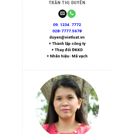
TRẦN THỊ DUYÊN
09. 1234. 7772
028-7777.5678
duyen@vietluat.vn
+ Thành lập công ty
+ Thay đổi ĐKKD
+ Nhãn hiệu- Mã vạch