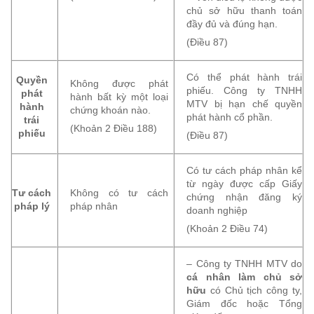
chủ sở hữu thanh toán
đầy đủ và đúng hạn.
(Điều 87)
Có thể phát hành trái
Quyền
Không được phát
phiếu. Công ty TNHH
phát
hành bất kỳ một loại
MTV bị hạn chế quyền
hành
chứng khoán nào.
phát hành cổ phần.
trái
(Khoản 2 Điều 188)
phiếu
(Điều 87)
Có tư cách pháp nhân kể
từ ngày được cấp Giấy
Tư cách
Không có tư cách
chứng nhận đăng ký
pháp lý
pháp nhân
doanh nghiệp
(Khoản 2 Điều 74)
– Công ty TNHH MTV do
cá nhân làm chủ sở
hữu
có Chủ tịch công ty,
Giám đốc hoặc Tổng