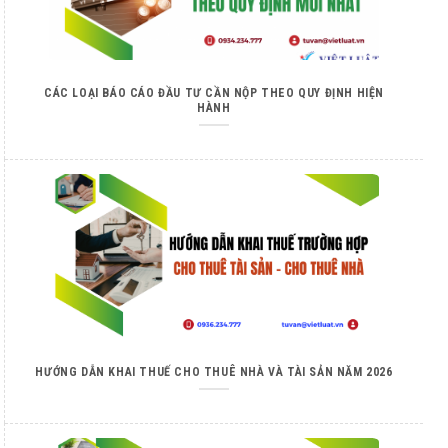
CÁC LOẠI BÁO CÁO ĐẦU TƯ CẦN NỘP THEO QUY ĐỊNH HIỆN
HÀNH
HƯỚNG DẪN KHAI THUẾ CHO THUÊ NHÀ VÀ TÀI SẢN NĂM 2026