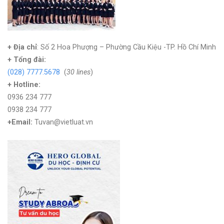
+ Địa chỉ
: Số 2 Hoa Phượng – Phường Cầu Kiệu -TP. Hồ Chí Minh
+
Tổng đài:
(028) 7777.5678
(
30 lines
)
+ Hotline:
0936 234 777
0938 234 777
+Email:
Tuvan@vietluat.vn