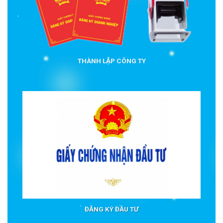
THÀNH LẬP CÔNG TY
ĐĂNG KÝ ĐẦU TƯ