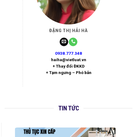
ĐẶNG THỊ HẢI HÀ
0938.777.348
haiha@vietluat.vn
+ Thay đổi ĐKKD
+ Tạm ngưng – Phó bản
TIN TỨC