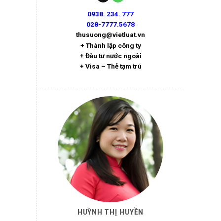
0938. 234. 777
028-7777.5678
thusuong@vietluat.vn
+ Thành lập công ty
+ Đầu tư nước ngoài
+ Visa – Thẻ tạm trú
HUỲNH THỊ HUYỀN